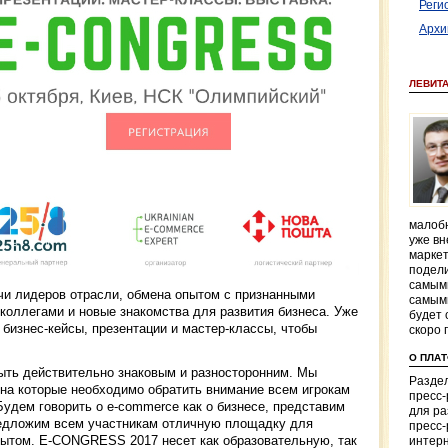
Реги
Архи
ЛЕВИТ
малобю
уже вн
маркет
подели
самым
чи лидеров отрасли, обмена опытом с признанными
самым
коллегами и новые знакомства для развития бизнеса. Уже
будет 
 бизнес-кейсы, презентации и мастер-классы, чтобы
скоро 
О ПЛА
ть действительно знаковым и разносторонним. Мы
Раздел
 на которые необходимо обратить внимание всем игрокам
пресс
Будем говорить о e-commerce как о бизнесе, представим
для р
редложим всем участникам отличную площадку для
пресс-
опытом. E-CONGRESS 2017 несет как образовательную, так
интерн