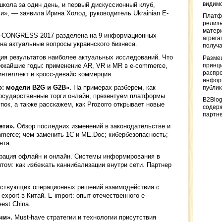
видимо
школа за один день, и первый дискуссионный клуб,
и», — заявила Ирина Холод, руководитель Ukrainian E-
Платф
релизы
матер
E-CONGRESS 2017 разделена на 9 информационных
агрега
 на актуальные вопросы украинского бизнеса.
получа
ия результатов наиболее актуальных исследований. Что
Разме
лижайшие годы: применение AR, VR и MR в e-commerce,
принци
распр
интеллект и кросс-девайс коммерция.
информ
о: модели B2G и G2B».
На примерах разберем, как
публи
государственные торги онлайн, презентуем платформы
B2Blog
ок, а также расскажем, как Prozorro открывает новые
содер
партн
ети».
Обзор последних изменений в законодательстве и
mmerce; чем заменить 1С и ME.Doc; кибербезопасность;
нта.
рация офлайн и онлайн. Системы информирования в
том: как избежать каннибализации внутри сети. Партнер
ствующих операционных решений взаимодействия с
port в Китай. E-import: опыт отечественного e-
est China.
чи».
Must-have стратегии и технологии присутствия