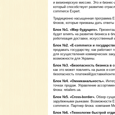
и визионерскую миссию. Это и бизнес-
который способствует развитию отрасл
commerce Expert.
Традиционно насыщенная программа 
блоков, которые призваны дать ответы
Блок №1. «Мир будущего».
Презентац
будет влиять на развитие бизнеса в б
роботизация доставки, искусственный 
Блок №2. «E-commerce и государств
продавать государству, как работают 
для осуществления коммерческих закуп
возможности для Украины.
Блок №3. «Безопасность бизнеса в с
как это может повлиять на рынок e-co
безопасность платежей/доставки/конте
Блок №4. «Омниканальность».
Интег
точках продаж. Управление ассортимен
блока: retailers.ua.
Блок №5. «Cross-border».
Обзор суще
зарубежными рынками. Возможности E-ex
commerce. Партнер блока: компания Me
Блок №6. «Технологии быстрой отда