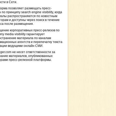
сти в Сети.
орма позволяет размещать пресс-
 по принципу search engine visibility, когда
иалы распространяются по новостным
торам и доступны через поиск в течение
са после размещения.
щение корпоративных пресс-релизов по
пу media visibility гарантирует
остранение материала по каналам
ационных агентств и перепечатку текста
кации ведущими онлайн СМИ.
ger.com не несет ответственности за
жание материалов, опубликованных
ерами пресс-релизной платформы.