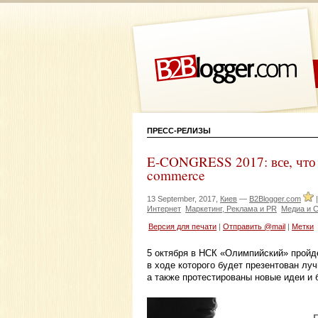
ПРЕСС-РЕЛИЗЫ
E-CONGRESS 2017: все, что 
commerce
13 September, 2017,
Киев
—
B2Blogger.com
Интернет
Маркетинг, Реклама и PR
Медиа и 
Версия для печати
|
Отправить @mail
|
Метки
5 октября в НСК «Олимпийский» прой
в ходе которого будет презентован лу
а также протестированы новые идеи и 