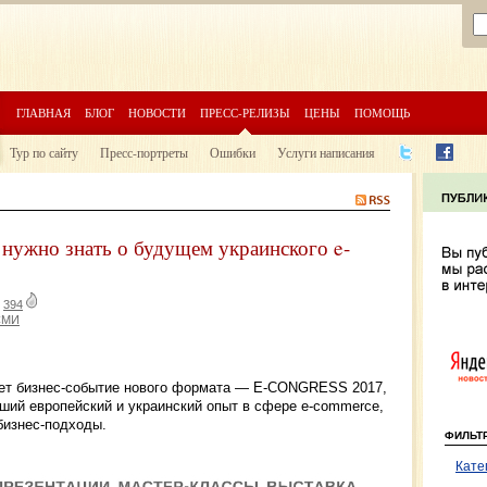
ГЛАВНАЯ
БЛОГ
НОВОСТИ
ПРЕСС-РЕЛИЗЫ
ЦЕНЫ
ПОМОЩЬ
Тур по сайту
Пресс-портреты
Ошибки
Услуги написания
нужно знать о будущем украинского e-
|
394
СМИ
дет бизнес-событие нового формата — E-CONGRESS 2017,
чший европейский и украинский опыт в сфере e-commerce,
бизнес-подходы.
ФИЛЬТ
Кате