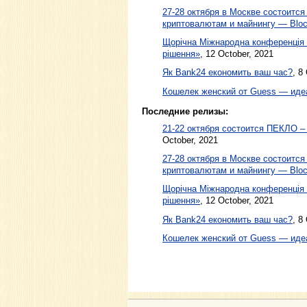
27-28 октября в Москве состоитс
криптовалютам и майнингу — Block
Щорічна Міжнародна конференція Di
рішення»
,
12 October, 2021
Як Bank24 економить ваш час?
,
8 
Кошелек женский от Guess — иде
Последние релизы:
21-22 октября cостоится ПЕКЛО 
October, 2021
27-28 октября в Москве состоитс
криптовалютам и майнингу — Block
Щорічна Міжнародна конференція Di
рішення»
, 12 October, 2021
Як Bank24 економить ваш час?
, 8
Кошелек женский от Guess — иде