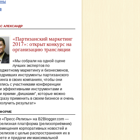
оны
в
АС АЛЕКСАНДР
«Партизанский маркетинг
2017»: открыт конкурс на
организацию трансляции
«Мы собрали на одной сцене
лучших экспертов по
джетному маркетингу и бизнесменов,
едривших инструменты партизанского
инга в своих компаниях, чтобы они
лись с участниками конференции
и эффективными инструментами и
и яркими „фишками“, которые можно
сразу применить в своем бизнесе и очень
получить результат»
ТФОРМЕ
 «Пресс-Релизы» на B2Blogger.com —
-релизная платформа (релизоприёмник)
азмещения корпоративных новостей и
релизов с целью распространения их в
ете и придачи им максимальной