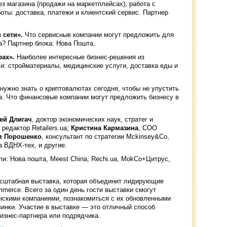
ез магазина (продажи на маркетплейсах), работа с
боты: доставка, платежи и клиентский сервис. Партнер
 сети».
Что сервисные компании могут предложить для
а? Партнер блока: Нова Пошта.
ах».
Наиболее интересные бизнес-решения из
и: стройматериалы, медицинские услуги, доставка еды и
нужно знать о криптовалютах сегодня, чтобы не упустить
а. Что финансовые компании могут предложить бизнесу в
ей Длигач
, доктор экономических наук, стратег и
 редактор Retailers.ua;
Кристина Кармазина
, COO
 Порошенко
, консультант по стратегии Mckinsey&Co,
 ВДНХ-тех, и другие.
ли: Нова пошта, Meest China, Rechi.ua, MokCo+Цитрус,
асштабная выставка, которая объединит лидирующие
merce. Всего за один день гости выставки смогут
нскими компаниями, познакомиться с их обновленными
инки. Участие в выставке — это отличный способ
изнес-партнера или подрядчика.