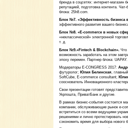
бренда в соцсетях: интернет-магазин б
репутацией, подготовка контента. Чат-
блока: 25h8.com.
Блок №7. «Эффективность бизнеса в
эффективного развития вашего бизнес
Блок №8. «E-commerce в новых сфер
«неклассической» электронной торговл
т. д.
Блок №9.«Fintech & Blockchain».
Что 
возможность заработать на этом завтр
эпоху перемен. Партнер блока: UAPAY.
Модераторы E-CONGRESS 2017:
Андр
футуролог;
Юлия Белинская
, главный
SoftCube, E-commerce consultant;
Юлия
сооснователь Инновационного кластера
Свои презентации готовят представите
Укрпошта, ПриватБанк и другие.
В рамках бизнес-события состоится м
компании, обслуживающие рынок e-com
встретиться со всеми ведущими украи
решениями и лично протестировать нов
сэкономить время для выбора нового б