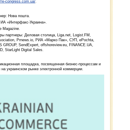
://e-congress.com.ua/
.
нер: Нова пошта.
 ИА «Интерфакс-Украина».
e Magazine.
 партнеры: Деловая столица, Liga.net, Logist.FM,
sociation, Prnews.io, РИА «Марко Пак», СУП, ePochta,
ES GROUP, SendExpert, offshoreview.eu, FINANCE.UA,
StarLight Digital Sales.
никационная площадка, посвященная бизнес-процессам и
 на украинском рынке электронной коммерции.