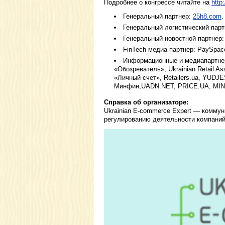
Подробнее о конгрессе читайте на
http
Генеральный партнер:
25h8.com
.
Генеральный логистический парт
Генеральный новостной партнер:
FinTech-медиа партнер: PaySpac
Информационные и медиапартнеры
«Обозреватель», Ukrainian Retail As
«Личный счет», Retailers.ua, YUDJ
Минфин,UADN.NET, PRICE.UA, MIND, 
Справка об организаторе:
Ukrainian E-commerce Expert — комму
регулированию деятельности компаний