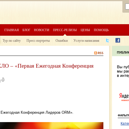
ГЛАВНАЯ
БЛОГ
НОВОСТИ
ПРЕСС-РЕЛИЗЫ
ЦЕНЫ
ПОМОЩЬ
Тур по сайту
Пресс-портреты
Ошибки
Услуги написания
ЕКЛО – «Первая Ежегодная Конференция
8
я Ежегодная Конференция Лидеров ORM».
ФИЛЬТ
Кате