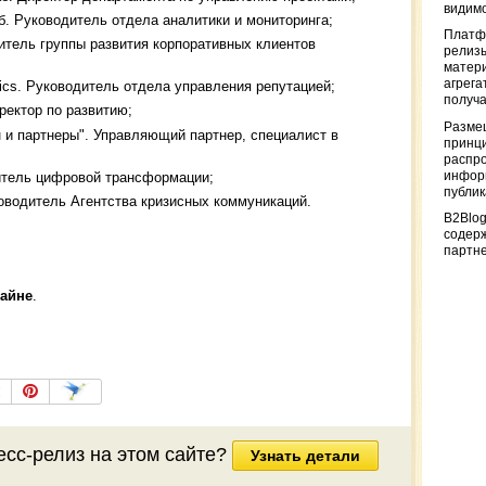
видимо
б. Руководитель отдела аналитики и мониторинга;
Платф
итель группы развития корпоративных клиентов
релизы
матер
агрега
tics. Руководитель отдела управления репутацией;
получа
ректор по развитию;
Разме
 и партнеры". Управляющий партнер, специалист в
принци
распр
информ
итель цифровой трансформации;
публи
оводитель Агентства кризисных коммуникаций.
B2Blog
содер
партн
лайне
.
есс-релиз на этом сайте?
Узнать детали