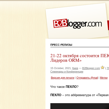
ПРЕСС-РЕЛИЗЫ
21-22 октября cостоится П
Лидеров ORM»
15 October, 2021,
Киев
—
B2Blogger.com
|
7
Семинары и Конференции
Версия для печати
|
Отправить @mail
|
Метки
Что такое
ПЕКЛО
?
ПЕКЛО
– это аббревиатура от «Перва