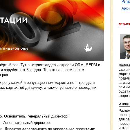
Реги
Архи
ЛЕВИТ
твёртый раз. Тут выступят лидеры отрасли ORM, SERM и
малобю
и зарубежных брендов. Те, кто на своем опыте
уже вн
маркет
и раз.
подели
и репутацией и репутационном маркетинге – тренды и
самым
самым
кс картах, её динамику, а также, узнаете о последних
будет 
скоро 
О ПЛА
Раздел
пресс
б. Основатель, генеральный директор;
для р
. Исполнительный директор;
пресс-
интерн
б. Директор департамента по управлению проектами;