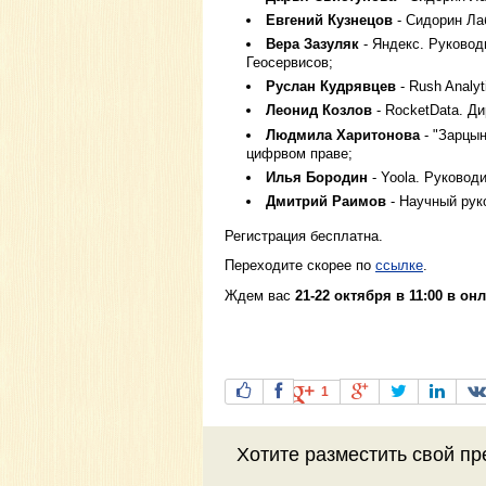
Евгений Кузнецов
- Сидорин Ла
Вера Зазуляк
- Яндекс. Руковод
Геосервисов;
Руслан Кудрявцев
- Rush Analy
Леонид Козлов
- RocketData. Ди
Людмила Харитонова
- "Зарцын
цифрвом праве;
Илья Бородин
- Yoola. Руковод
Дмитрий Раимов
- Научный рук
Регистрация бесплатна.
Переходите скорее по
ссылке
.
Ждем вас
21-22 октября в 11:00 в он
1
Хотите разместить свой пр