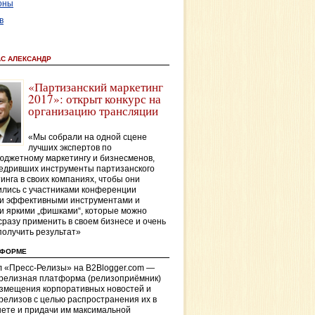
оны
в
АС АЛЕКСАНДР
«Партизанский маркетинг
2017»: открыт конкурс на
организацию трансляции
«Мы собрали на одной сцене
лучших экспертов по
джетному маркетингу и бизнесменов,
едривших инструменты партизанского
инга в своих компаниях, чтобы они
лись с участниками конференции
и эффективными инструментами и
и яркими „фишками“, которые можно
сразу применить в своем бизнесе и очень
получить результат»
ТФОРМЕ
 «Пресс-Релизы» на B2Blogger.com —
-релизная платформа (релизоприёмник)
азмещения корпоративных новостей и
релизов с целью распространения их в
ете и придачи им максимальной