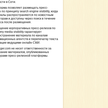
сти в Сети.
орма позволяет размещать пресс-
 по принципу search engine visibility, когда
иалы распространяются по новостным
торам и доступны через поиск в течение
са после размещения.
щение корпоративных пресс-релизов по
пу media visibility гарантирует
остранение материала по каналам
ационных агентств и перепечатку текста
кации ведущими онлайн СМИ.
ger.com не несет ответственности за
жание материалов, опубликованных
ерами пресс-релизной платформы.