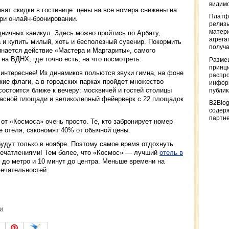
видимо
ивят скидки в гостинице: цены на все номера снижены на
Платф
при онлайн-бронировании.
релизы
матер
ничных каникул. Здесь можно пройтись по Арбату,
агрега
а и купить милый, хоть и бесполезный сувенир. Покормить
получа
инается действие «Мастера и Маргариты», самого
на ВДНХ, где точно есть, на что посмотреть.
Разме
принци
 интереснее! Из динамиков польются звуки гимна, на фоне
распр
ские флаги, а в городских парках пройдет множество
информ
остоится ближе к вечеру: москвичей и гостей столицы
публи
расной площади и великолепный фейерверк с 22 площадок
B2Blog
содер
партн
от «Космоса» очень просто. Те, кто забронирует номер
е отеля, сэкономят 40% от обычной цены.
дут только в ноябре. Поэтому самое время отдохнуть
печатлениями! Тем более, что «Космос» — лучший
отель в
ы до метро и 10 минут до центра. Меньше времени на
ечательностей.
и