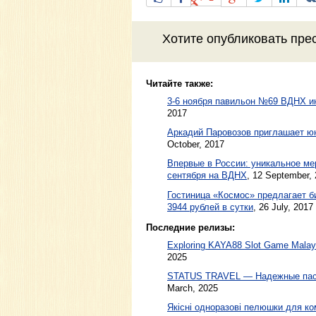
Хотите
опубликовать пре
Читайте также:
3-6 ноября павильон №69 ВДНХ ин
2017
Аркадий Паровозов приглашает ю
October, 2017
Впервые в России: уникальное ме
сентября на ВДНХ
,
12 September,
Гостиница «Космос» предлагает б
3944 рублей в сутки
,
26 July, 2017
Последние релизы:
Exploring KAYA88 Slot Game Malaysi
2025
STATUS TRAVEL — Надежные пасс
March, 2025
Якісні одноразові пелюшки для ко