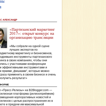
оны
в
АС АЛЕКСАНДР
«Партизанский маркетинг
2017»: открыт конкурс на
организацию трансляции
«Мы собрали на одной сцене
лучших экспертов по
джетному маркетингу и бизнесменов,
едривших инструменты партизанского
инга в своих компаниях, чтобы они
лись с участниками конференции
и эффективными инструментами и
и яркими „фишками“, которые можно
сразу применить в своем бизнесе и очень
получить результат»
ТФОРМЕ
 «Пресс-Релизы» на B2Blogger.com —
-релизная платформа (релизоприёмник)
азмещения корпоративных новостей и
релизов с целью распространения их в
ете и придачи им максимальной