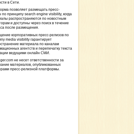
сти в Сети.
орма позволяет размещать пресс-
 по принципу search engine visibility, когда
иалы распространяются по новостным
торам и доступны через поиск в течение
са после размещения.
щение корпоративных пресс-релизов по
пу media visibility гарантирует
остранение материала по каналам
ационных агентств и перепечатку текста
кации ведущими онлайн СМИ.
ger.com не несет ответственности за
жание материалов, опубликованных
ерами пресс-релизной платформы.