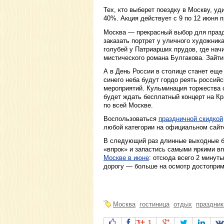
Тех, кто выберет поездку в Москву, уд
40%. Акция действует с 9 по 12 июня 
Москва — прекрасный выбор для празд
заказать портрет у уличного художник
голубей у Патриарших прудов, где нач
мистического романа Булгакова. Зайти 
А в День России в столице станет еще
синего неба будут гордо реять россий
мероприятий. Кульминация торжества с
будет ждать бесплатный концерт на К
по всей Москве.
Воспользоваться
праздничной скидкой
любой категории на официальном сайт
В следующий раз длинные выходные бу
«впрок» и запастись самыми яркими в
Москве в июне
: отсюда всего 2 минут
дорогу — больше на осмотр достоприм
Москва
гостиница
отдых
праздник
1