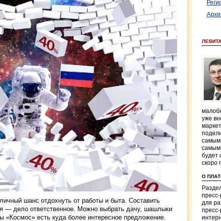
Реги
Архи
ЛЕВИТ
малобю
уже вн
маркет
подели
самым
самым
будет 
скоро 
О ПЛА
Раздел
пресс
личный шанс отдохнуть от работы и быта. Составить
для р
юня — дело ответственное. Можно выбрать дачу, шашлыки
пресс-
цы «Космос» есть куда более интересное предложение.
интерн