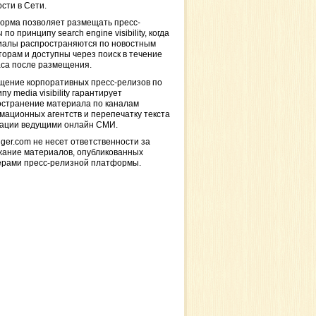
сти в Сети.
орма позволяет размещать пресс-
 по принципу search engine visibility, когда
иалы распространяются по новостным
торам и доступны через поиск в течение
са после размещения.
щение корпоративных пресс-релизов по
пу media visibility гарантирует
остранение материала по каналам
ационных агентств и перепечатку текста
кации ведущими онлайн СМИ.
ger.com не несет ответственности за
жание материалов, опубликованных
ерами пресс-релизной платформы.