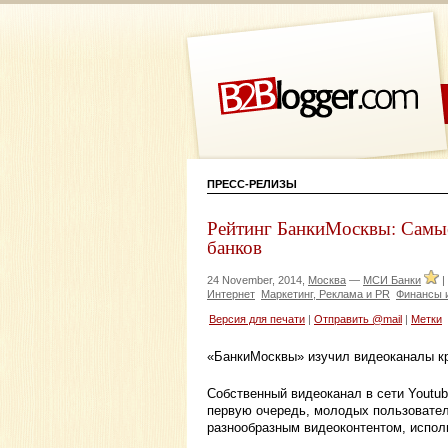
ПРЕСС-РЕЛИЗЫ
Рейтинг БанкиМосквы: Самые
банков
24 November, 2014,
Москва
—
МСИ Банки
|
Интернет
Маркетинг, Реклама и PR
Финансы 
Версия для печати
|
Отправить @mail
|
Метки
«БанкиМосквы» изучил видеоканалы кр
Собственный видеоканал в сети Youtub
первую очередь, молодых пользователе
разнообразным видеоконтентом, испол