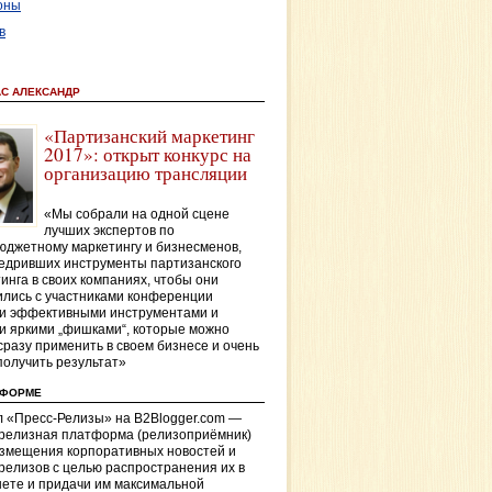
оны
в
АС АЛЕКСАНДР
«Партизанский маркетинг
2017»: открыт конкурс на
организацию трансляции
«Мы собрали на одной сцене
лучших экспертов по
джетному маркетингу и бизнесменов,
едривших инструменты партизанского
инга в своих компаниях, чтобы они
лись с участниками конференции
и эффективными инструментами и
и яркими „фишками“, которые можно
сразу применить в своем бизнесе и очень
получить результат»
ТФОРМЕ
 «Пресс-Релизы» на B2Blogger.com —
-релизная платформа (релизоприёмник)
азмещения корпоративных новостей и
релизов с целью распространения их в
ете и придачи им максимальной