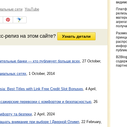
видимо
иальные сети
YouTube
Платф
релизы
матер
агрега
получа
Разме
сс-релиз
на этом сайте?
Узнать детали
принци
распр
информ
публи
B2Blog
ительные банки — кто публикует больше всех
,
27 October,
содер
партн
циальных сетях
,
1 October, 2014
a: Best Titles with Link Free Credit Slot Bonuses
, 4 April,
ажирские перевозки с комфортом и безопасностью
, 26
мфорту та безпеки
, 2 April, 2024
ащать внимание при выборе | Дверной Олимп
, 22 February,