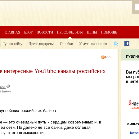
ГЛАВНАЯ
БЛОГ
НОВОСТИ
ПРЕСС-РЕЛИЗЫ
ЦЕНЫ
ПОМОЩЬ
Тур по сайту
Пресс-портреты
Ошибки
Услуги написания
 интересные YouTube каналы российских
651
и Банки
упнейших российских банков.
e — это очевидный путь к сердцам современных и, в
ФИЛЬТ
й сети. Но далеко не все банки, даже обладая
ьзуют его возможности.
Кате