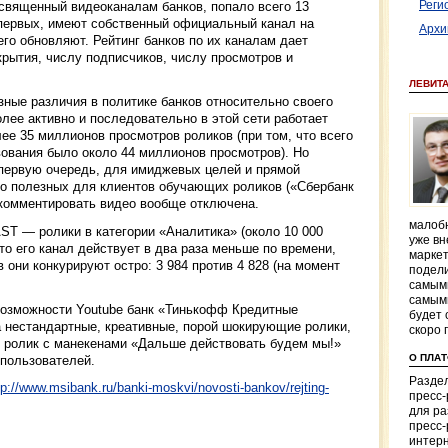
Реги
освященный видеоканалам банков, попало всего 13
-первых, имеют собственный официальный канал на
Архи
 его обновляют. Рейтинг банков по их каналам дает
крытия, числу подписчиков, числу просмотров и
ЛЕВИТ
ные различия в политике банков относительно своего
олее активно и последовательно в этой сети работает
лее 35 миллионов просмотров роликов (при том, что всего
вования было около 44 миллионов просмотров). Но
 первую очередь, для имиджевых целей и прямой
о полезных для клиентов обучающих роликов («Сбербанк
 комментировать видео вообще отключена.
малобю
ST — ролики в категории «Аналитика» (около 10 000
уже вн
то его канал действует в два раза меньше по времени,
маркет
 они конкурируют остро: 3 984 против 4 828 (на момент
подели
самым
самым
возможности Youtube банк «Тинькофф Кредитные
будет 
а нестандартные, креативные, порой шокирующие ролики,
скоро 
, ролик с манекенами «Дальше действовать будем мы!»
О ПЛА
 пользователей.
Раздел
tp://www.msibank.ru/banki-moskvi/novosti-bankov/rejting-
пресс
для р
пресс-
интерн