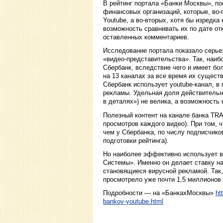
В рейтинг портала «Банки Москвы», п
финансовых организаций, которые, во
Youtube, а во-вторых, хотя бы изредка
возможность сравнивать их по дате от
оставленных комментариев.
Исследование портала показало серьез
«видео-представительства». Так, наиб
Сбербанк, вследствие чего и имеет бо
на 13 каналах за все время их сущест
Сбербанк использует youtube-канал, в
рекламы. Удельная доля действительн
в деталях») не велика, а возможность
Полезный контент на канале банка TRA
просмотров каждого видео). При том, ч
чем у Сбербанка, по числу подписчиков
подготовки рейтинга).
Но наиболее эффективно использует 
Системы». Именно он делает ставку н
становящиеся вирусной рекламой. Так
просмотрело уже почти 1,5 миллионов
Подробности — на «БанкахМосквы»
ht
bankov-youtube.html