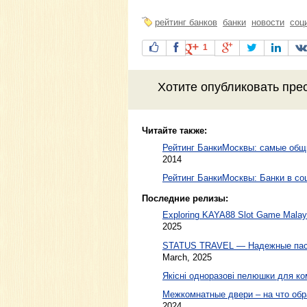
рейтинг банков
банки
новости
соц
1
Хотите
опубликовать пре
Читайте также:
Рейтинг БанкиМосквы: самые общ
2014
Рейтинг БанкиМосквы: Банки в со
Последние релизы:
Exploring KAYA88 Slot Game Malaysi
2025
STATUS TRAVEL — Надежные пасс
March, 2025
Якісні одноразові пелюшки для ко
Межкомнатные двери – на что обр
2024