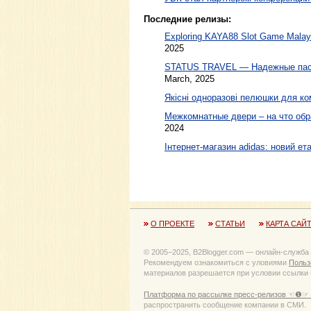
Последние релизы:
Exploring KAYA88 Slot Game Malaysi
2025
STATUS TRAVEL — Надежные пасс
March, 2025
Якісні одноразові пелюшки для ко
Межкомнатные двери – на что обр
2024
Інтернет-магазин adidas: новий ета
О ПРОЕКТЕ
СТАТЬИ
КАРТА САЙ
© 2005−2025, B2Blogger.com — онлайн-служба
Рекомендуем ознакомиться с уловиями
Польз
материалов разрешается при условии ссылки (
Платформа по рассылке пресс-релизов ☜❶☞ 
распространить сообщение компании в СМИ.