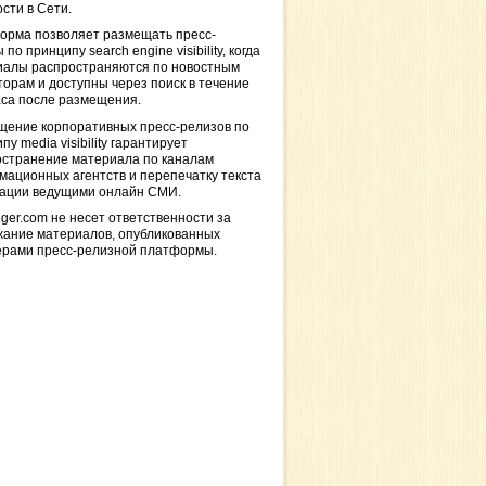
сти в Сети.
орма позволяет размещать пресс-
 по принципу search engine visibility, когда
иалы распространяются по новостным
торам и доступны через поиск в течение
са после размещения.
щение корпоративных пресс-релизов по
пу media visibility гарантирует
остранение материала по каналам
ационных агентств и перепечатку текста
кации ведущими онлайн СМИ.
ger.com не несет ответственности за
жание материалов, опубликованных
ерами пресс-релизной платформы.