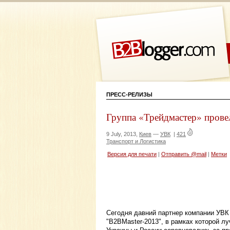
ПРЕСС-РЕЛИЗЫ
Группа «Трейдмастер» пров
9 July, 2013,
Киев
—
УВК
|
421
Транспорт и Логистика
Версия для печати
|
Отправить @mail
|
Метки
Сегодня давний партнер компании УВК
"B2BMaster-2013", в рамках которой л