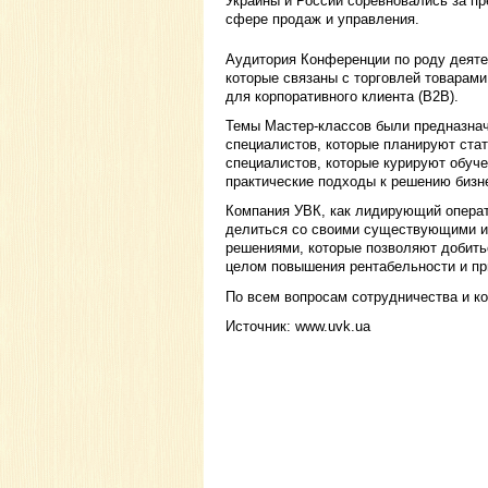
Украины и России соревновались за п
сфере продаж и управления.
Аудитория Конференции по роду деяте
которые связаны с торговлей товарами
для корпоративного клиента (В2В).
Темы Мастер-классов были предназнач
специалистов, которые планируют стат
специалистов, которые курируют обуче
практические подходы к решению бизн
Компания УВК, как лидирующий операто
делиться со своими существующими и
решениями, которые позволяют добитьс
целом повышения рентабельности и при
По всем вопросам сотрудничества и ко
Источник: www.uvk.ua