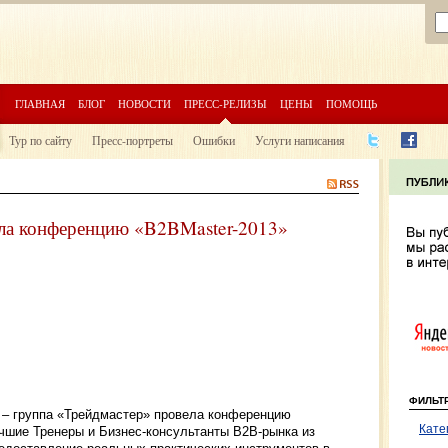
ГЛАВНАЯ
БЛОГ
НОВОСТИ
ПРЕСС-РЕЛИЗЫ
ЦЕНЫ
ПОМОЩЬ
Тур по сайту
Пресс-портреты
Ошибки
Услуги написания
ела конференцию «B2BMaster-2013»
ФИЛЬТ
 – группа «Трейдмастер» провела конференцию
Кате
учшие Тренеры и Бизнес-консультанты В2В-рынка из