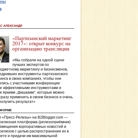
оны
в
АС АЛЕКСАНДР
«Партизанский маркетинг
2017»: открыт конкурс на
организацию трансляции
«Мы собрали на одной сцене
лучших экспертов по
джетному маркетингу и бизнесменов,
едривших инструменты партизанского
инга в своих компаниях, чтобы они
лись с участниками конференции
и эффективными инструментами и
и яркими „фишками“, которые можно
сразу применить в своем бизнесе и очень
получить результат»
ТФОРМЕ
 «Пресс-Релизы» на B2Blogger.com —
-релизная платформа (релизоприёмник)
азмещения корпоративных новостей и
релизов с целью распространения их в
ете и придачи им максимальной