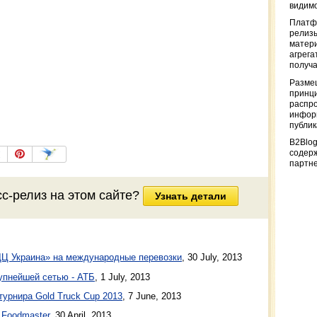
видимо
Платф
релизы
матер
агрега
получа
Разме
принци
распр
информ
публи
B2Blog
содер
партн
сс-релиз
на этом сайте?
Узнать детали
ДЦ Украина» на международные перевозки
,
30 July, 2013
упнейшей сетью - АТБ
,
1 July, 2013
урнира Gold Truck Cup 2013
,
7 June, 2013
 Foodmaster
,
30 April, 2013