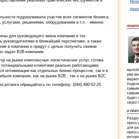
редоставление реальных практических инструментов в
Реги
Архи
льности подразумевала участие всех сегментов бизнеса,
, услугами, решениями, оборудованием и т.п. - именно
ЛЕВИТ
ены для руководящего звена компании и тех
ь руководителями в ближайшей перспективе, а также
ние в компании и придут с целью получить свежие
ес-задач В2В-компании.
р на рынке комплексных логистических услуг, готова
 потенциальными клиентами реально работающими
малобю
я оптимизации как отдельных бизнес-процессов, так и в
уже вн
были компании, как на рынке B2B , так и на рынке B2C.
маркет
подели
нсалтинга обращайтесь по телефону: (044) 490-52-25
самым
самым
будет 
скоро 
О ПЛА
Раздел
пресс
для р
пресс-
интерн