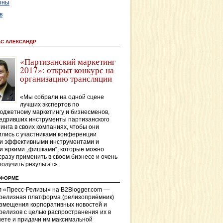
оны
в
АС АЛЕКСАНДР
«Партизанский маркетинг
2017»: открыт конкурс на
организацию трансляции
«Мы собрали на одной сцене
лучших экспертов по
джетному маркетингу и бизнесменов,
едривших инструменты партизанского
инга в своих компаниях, чтобы они
лись с участниками конференции
и эффективными инструментами и
и яркими „фишками“, которые можно
сразу применить в своем бизнесе и очень
получить результат»
ТФОРМЕ
 «Пресс-Релизы» на B2Blogger.com —
-релизная платформа (релизоприёмник)
азмещения корпоративных новостей и
релизов с целью распространения их в
ете и придачи им максимальной