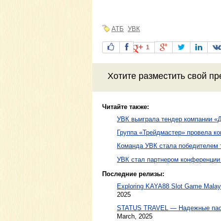
АТБ
УВК
1
Хотите разместить свой пр
Читайте также:
УВК выиграла тендер компании «
Группа «Трейдмастер» провела к
Команда УВК стала победителем т
УВК стал партнером конференции
Последние релизы:
Exploring KAYA88 Slot Game Malaysi
2025
STATUS TRAVEL — Надежные пасс
March, 2025