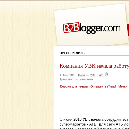
ПРЕСС-РЕЛИЗЫ
Компания УВК начала работу
1 July, 2013,
Киев
—
УВК
|
411
Транспорт и Логистика
Версия для печати
|
Отправить @mail
|
Метки
С июня 2013 УВК начала сотрудничест
супермаркетов - АТБ. Для сети АТБ ло