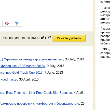
видимо
Платф
релизы
матер
агрега
получа
Разме
принци
распр
есс-релиз на этом сайте?
Узнать детали
информ
публи
B2Blog
содер
партн
ДЦ Украина» на международные перевозки
,
30 July, 2013
онференцию «B2BMaster-2013»
,
9 July, 2013
урнира Gold Truck Cup 2013
,
7 June, 2013
 Foodmaster
,
30 April, 2013
a: Best Titles with Link Free Credit Slot Bonuses
, 4 April,
ажирские перевозки с комфортом и безопасностью
, 26