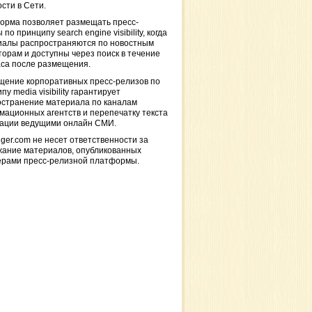
сти в Сети.
орма позволяет размещать пресс-
 по принципу search engine visibility, когда
иалы распространяются по новостным
торам и доступны через поиск в течение
са после размещения.
щение корпоративных пресс-релизов по
пу media visibility гарантирует
остранение материала по каналам
ационных агентств и перепечатку текста
кации ведущими онлайн СМИ.
ger.com не несет ответственности за
жание материалов, опубликованных
ерами пресс-релизной платформы.