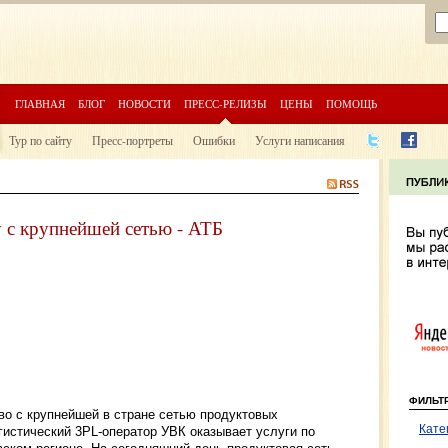
ГЛАВНАЯ
БЛОГ
НОВОСТИ
ПРЕСС-РЕЛИЗЫ
ЦЕНЫ
ПОМОЩЬ
Тур по сайту
Пресс-портреты
Ошибки
Услуги написания
 с крупнейшей сетью - АТБ
ФИЛЬТ
во с крупнейшей в стране сетью продуктовых
Кате
гистический 3PL-оператор УВК оказывает услуги по