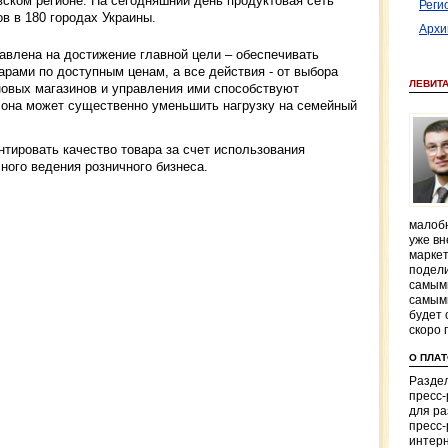
вском регионе. На сегодняшний день продуктовая сеть
Реги
в в 180 городах Украины.
Архи
авлена на достижение главной цели – обеспечивать
рами по доступным ценам, а все действия - от выбора
ЛЕВИТ
новых магазинов и управления ими способствуют
о она может существенно уменьшить нагрузку на семейный
нтировать качество товара за счет использования
ного ведения розничного бизнеса.
малобю
уже вн
маркет
подели
самым
самым
будет 
скоро 
О ПЛА
Раздел
пресс
для р
пресс-
интерн