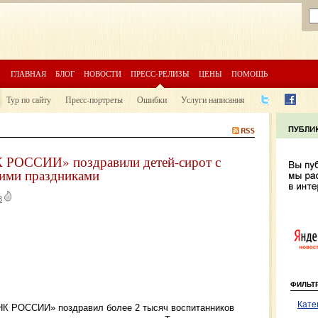
ГЛАВНАЯ
БЛОГ
НОВОСТИ
ПРЕСС-РЕЛИЗЫ
ЦЕНЫ
ПОМОЩЬ
Тур по сайту
Пресс-портреты
Ошибки
Услуги написания
РОССИИ» поздравили детей-сирот с
кими праздниками
3
ФИЛЬТ
Кате
АНК РОССИИ» поздравил более 2 тысяч воспитанников