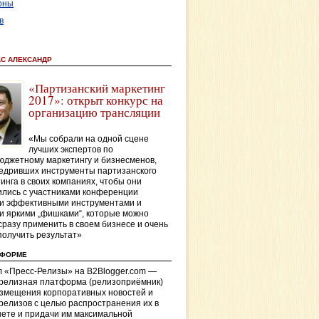
оны
в
АС АЛЕКСАНДР
«Партизанский маркетинг
2017»: открыт конкурс на
организацию трансляции
«Мы собрали на одной сцене
лучших экспертов по
джетному маркетингу и бизнесменов,
едривших инструменты партизанского
инга в своих компаниях, чтобы они
лись с участниками конференции
и эффективными инструментами и
и яркими „фишками“, которые можно
сразу применить в своем бизнесе и очень
получить результат»
ТФОРМЕ
 «Пресс-Релизы» на B2Blogger.com —
-релизная платформа (релизоприёмник)
азмещения корпоративных новостей и
релизов с целью распространения их в
ете и придачи им максимальной