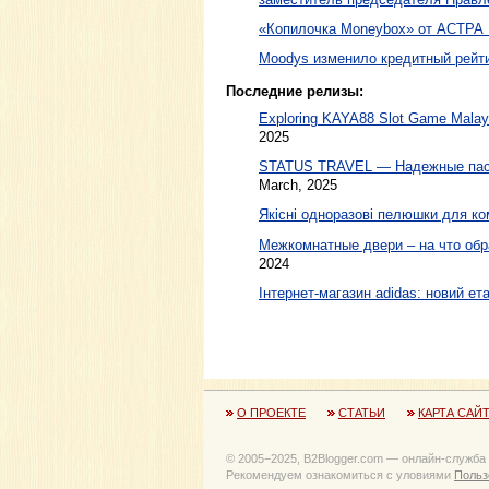
«Копилочка Moneybox» от АСТРА
Moodys изменило кредитный ре
Последние релизы:
Exploring KAYA88 Slot Game Malaysi
2025
STATUS TRAVEL — Надежные пасс
March, 2025
Якісні одноразові пелюшки для ко
Межкомнатные двери – на что обр
2024
Інтернет-магазин adidas: новий ета
О ПРОЕКТЕ
СТАТЬИ
КАРТА САЙ
© 2005−2025, B2Blogger.com — онлайн-служба
Рекомендуем ознакомиться с уловиями
Польз