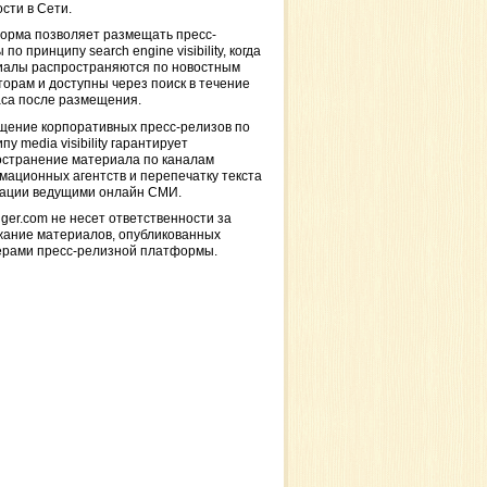
сти в Сети.
орма позволяет размещать пресс-
 по принципу search engine visibility, когда
иалы распространяются по новостным
торам и доступны через поиск в течение
са после размещения.
щение корпоративных пресс-релизов по
пу media visibility гарантирует
остранение материала по каналам
ационных агентств и перепечатку текста
кации ведущими онлайн СМИ.
ger.com не несет ответственности за
жание материалов, опубликованных
ерами пресс-релизной платформы.