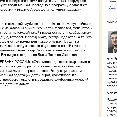
ми и рождественскими праздниками. Так, сотрудники
Реги
 уже традиционной новогоднюю программу с участием
Архи
нкурсами и играми. А еще дети получили подарки и
ЛЕВИТ
я в сельской глубинке – селе Плысков. Живут ребята в
 не избалованы вниманием местных властей, меценатов и
т гости, но каждый такой приезд остается незабываемым
, а, готовясь к праздникам, всегда надеются на то, что
ие других так важно для каждого из них. Глядя на
 начинаешь задумываться о ценностях нашей жизни…», –
тделением Александр Заричнюк и начальник сектора
 Винницкого отделения Банка Татьяна Скороход.
малобю
БЕРБАНК РОССИИ» «Счастливое детство» стартовала в
уже вн
ских учреждений, расположенных во всех областях
маркет
мы реализуются проекты, способствующие развитию
подели
самым
иальной адаптации детей-сирот, формированию
самым
но здорового поколения, созданию комфортных условий
будет 
т в детских домах.
скоро 
О ПЛА
Раздел
пресс
для р
пресс-
интерн