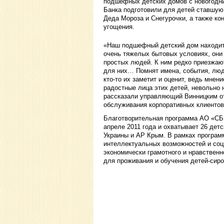
подшефных детских домов с новогодни
Банка подготовили для детей ставшую
Деда Мороза и Снегурочки, а также ко
угощения.
«Наш подшефный детский дом находитс
очень тяжелых бытовых условиях, они
простых людей. К ним редко приезжаю
для них… Помнят имена, события, людей
кто-то их заметит и оценит, ведь мнен
радостные лица этих детей, невольно
рассказали управляющий Винницким о
обслуживания корпоративных клиентов
Благотворительная программа АО «С
апреле 2011 года и охватывает 26 дет
Украины и АР Крым. В рамках програм
интеллектуальных возможностей и соц
экономически грамотного и нравствен
для проживания и обучения детей-сиро