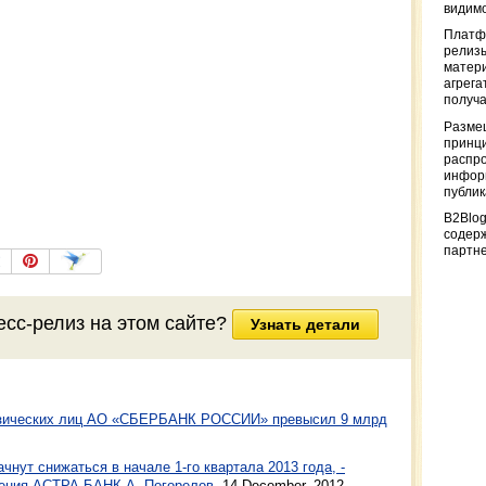
видимо
Платф
релизы
матер
агрега
получа
Разме
принци
распр
информ
публи
B2Blog
содер
партн
есс-релиз на этом сайте?
Узнать детали
изических лиц АО «СБЕРБАНК РОССИИ» превысил 9 млрд
чнут снижаться в начале 1-го квартала 2013 года, -
ления АСТРА БАНК А. Погорелов
,
14 December, 2012