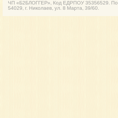
ЧП
«Б2БЛОГГЕР»
, Код ЕДРПОУ 35356529. По
54029
,
г. Николаев
,
ул. 8 Марта, 39/60
.