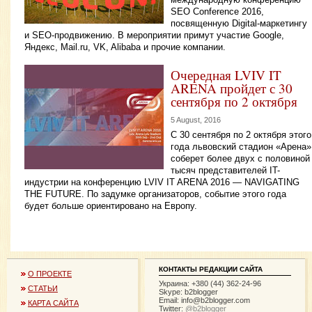
SEO Conference 2016,
посвященную Digital-маркетингу
и SEO-продвижению. В мероприятии примут участие Google,
Яндекс, Mail.ru, VK, Alibaba и прочие компании.
Очередная LVIV IT
ARENA пройдет с 30
сентября по 2 октября
5 August, 2016
С 30 сентября по 2 октября этого
года львовский стадион «Арена»
соберет более двух с половиной
тысяч представителей IT-
индустрии на конференцию LVIV IT ARENA 2016 — NAVIGATING
THE FUTURE. По задумке организаторов, событие этого года
будет больше ориентировано на Европу.
КОНТАКТЫ РЕДАКЦИИ САЙТА
О ПРОЕКТЕ
Украина: +380 (44) 362-24-96
СТАТЬИ
Skype: b2blogger
Email:
info@b2blogger.com
КАРТА САЙТА
Twitter:
@b2blogger