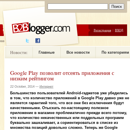
ЦЕНЫ
ПОМОЩЬ
Регистрация
|
ВХОД
ния новостей
Новости:
Главные
Все новости
По категориям
Google Play позволит отсеять приложения с
низким рейтингом
22 October, 2014 —
Интернет
Большинство пользователей Android-гаджетов уже убедились
в том, что количество приложений в Google Play давно уже не
является гарантией того, что все они без исключения будут
качественными. Отыскать по-настоящему полезное
приложение в магазине проблематично прежде всего потому,
что количество некачественных или поддельных программ
буквально зашкаливает, а сориентироваться в списке из
множества позиций довольно сложно. Теперь же Google