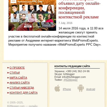
объявил дату онлайн-
конференции,
посвященной
контекстной рекламе
7 July, 2016
14 июля 2016 года, в 11:00 все
желающие смогут принять
участие в бесплатной онлайн-конференции по контекстной
рекламе от Академии интернет-маркетинга WebPromoExperts.
Мероприятие получило название «WebPromoExperts PPC Day».
КОНТАКТЫ РЕДАКЦИИ САЙТА
О ПРОЕКТЕ
Украина: +380 (44) 362-24-96
СТАТЬИ
Skype: b2blogger
Email:
info@b2blogger.com
КАРТА САЙТА
Twitter:
@b2blogger
АНАЛИЗ САЙТА
СТАТЬИ НАВСЕГДА
IPhone
Android
КОНТЕНТ ДЛЯ САЙТА
© 2005−2025,
B2Blogger.com — онлайн-