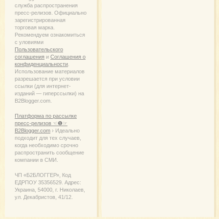
служба распространения
пресс-релизов. Официально
зарегистрированная
торговая марка.
Рекомендуем ознакомиться
с уловиями
Пользовательского
соглашения
и
Соглашения о
конфиденциальности
.
Использование материалов
разрешается при условии
ссылки (для интернет-
изданий — гиперссылки) на
B2Blogger.com.
Платформа по рассылке
пресс-релизов ☜❶☞
B2Blogger.com
› Идеально
подходит для тех случаев,
когда необходимо срочно
распространить сообщение
компании в СМИ.
ЧП «Б2БЛОГГЕР», Код
ЕДРПОУ 35356529. Адрес:
Украина, 54000, г. Николаев,
ул. Декабристов, 41/12.