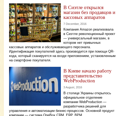
В Сиэтле открылся
магазин без продавцов и
кассовых аппаратов
7 December, 2016
Компания Amazon реализовала
в Сиэтле революционный проект
— универсальный магазин, в
котором нет привычных
кассовых аппаратов и обслуживающего персонала.
Идентификация покупателей здесь производится при помощи QR-
кода, который сканируется на входе приложением, установленным
на смартфоне покупателя.
В Киеве начало работу
представительство
WebProduction
3 August, 2016
В столице Украины открылось
официальное отделение
компании WebProduction —
разработчика решений для
управления и автоматизации бизнес-процессов. Основной продукт
компании — система OneBox CRM, ERP, BPM.