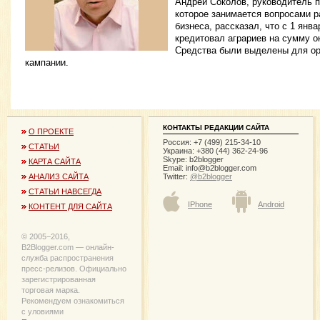
Андрей Соколов, руководитель 
которое занимается вопросами р
бизнеса, рассказал, что с 1 янва
кредитовал аграриев на сумму ок
Средства были выделены для ор
кампании.
КОНТАКТЫ РЕДАКЦИИ САЙТА
О ПРОЕКТЕ
Россия: +7 (499) 215-34-10
СТАТЬИ
Украина: +380 (44) 362-24-96
Skype: b2blogger
КАРТА САЙТА
Email:
info@b2blogger.com
Twitter:
@b2blogger
АНАЛИЗ САЙТА
СТАТЬИ НАВСЕГДА
IPhone
Android
КОНТЕНТ ДЛЯ САЙТА
© 2005−2016,
B2Blogger.com — онлайн-
служба распространения
пресс-релизов. Официально
зарегистрированная
торговая марка.
Рекомендуем ознакомиться
с уловиями