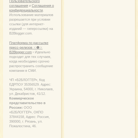
Пользовательского
соглашения
и
Соглашения о
конфиденциальности
.
Использование материалов
разрешается при условии
ссылки (для интернет-
изданий — гиперссылки) на
B2Blogger.com.
Платформа по рассылке
пресс-релизов ☜❶☞
B2Blogger.com
› Идеально
подходит для тех случаев,
когда необходимо срочно
распространить сообщение
компании в СМИ.
ЧП «Б2БЛОГГЕР», Код
ЕДРПОУ 35356529. Адрес:
Украина, 54000, г. Николаев,
ул. Декабристов, 41/12.
Коммерческое
представительство в
России:
ООО
«Б2БЛОГГЕР», ОКПО
37844158, Адрес: Россия,
390000, г. Рязань, ул.
Пожалостина, 46.