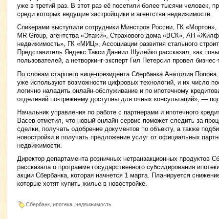
уже в третий раз. В этот раз её посетили более тысячи человек, 
среди которых ведущие застройщики и агентства недвижимости.
Спикерами выступили сотрудники Минстроя России, ГК «Мортон»,
MR Group, агентства «Этажи», Страхового дома «ВСК», АН «Жилф
недвижимость», ГК «МИЦ», Ассоциации развития стального строит
Представитель Яндекс.Такси Даниил Шулейко рассказал, как пов
пользователей, а нетворкинг-эксперт Гил Петерсил провел бизнес-т
По словам старшего вице-президента Сбербанка Анатолия Попова,
уже используют возможности цифровых технологий, и их число по
логично наладить онлайн-обслуживание и по ипотечному кредитов
отделений по-прежнему доступны для очных консультаций», — по
Начальник управления по работе с партнерами и ипотечного кред
Васев отметил, что новый онлайн-сервис поможет следить за проц
сделки, получать одобрение документов по объекту, а также подб
новостройки и получать предложение услуг от официальных партн
недвижимости.
Директор департамента розничных нетранзакционных продуктов С
рассказала о программе государственного субсидирования ипотек
акции Сбербанка, которая начнется 1 марта. Планируется снижение
которые хотят купить жилье в новостройке.
Сбербанк, ипотека, недвижимость