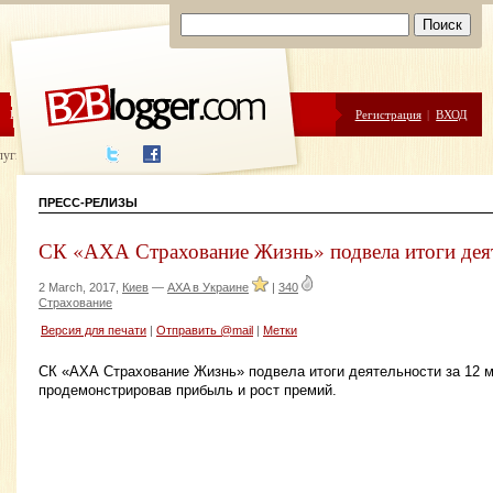
ЦЕНЫ
ПОМОЩЬ
Регистрация
|
ВХОД
луги написания
ПРЕСС-РЕЛИЗЫ
СК «АХА Страхование Жизнь» подвела итоги деят
2 March, 2017,
Киев
—
AXA в Украине
|
340
Страхование
Версия для печати
|
Отправить @mail
|
Метки
СК «АХА Страхование Жизнь» подвела итоги деятельности за 12 м
продемонстрировав прибыль и рост премий.