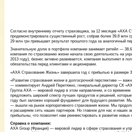
Согласно внутреннему отчету страховщика, за 12 месяцев «АХА 
продемонстрировала существенный рост, собрав более 39,8 млн гр
29 млн грн превышает результат прошлого года за аналогичный пе
Значительную долю в портфеле компании занимает ритейл — 38,6 
компания по страхованию жизни начала свою деятельность на укра
2013 году), бизнес активно развивается, компания выполняет в по
обязательства перед клиентами и акционерами.
«АХА Страхование Жизнь» завершила год с прибылью в размере 3
«Развитие страхования жизни в долгосрочной перспективе — важн
— комментирует Андрей Перетяжко, генеральный директор СК «А
Группа АХА — мировой лидер в этом направлении, и со временем
предложить широкий спектр лучших продуктов и решений, которые
году был заложен хороший фундамент для будущего развития. Мы
— вышли на рынок корпоративного страхования жизни. Мы продол
и расширяем сеть наших партнеров. Но главное для нас и наших 
прибыльны, что позволяет нам реинвестировать в развитие новых 
Справка о компании:
АХА Group (Франция) — мировой лидер в сфере страхования и уп