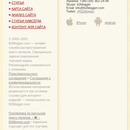
Украина: +380 (44) 362-24-96
СТАТЬИ
Skype: b2blogger
Email:
info@b2blogger.com
КАРТА САЙТА
Twitter:
@b2blogger
АНАЛИЗ САЙТА
СТАТЬИ НАВСЕГДА
IPhone
Android
КОНТЕНТ ДЛЯ САЙТА
© 2005−2025,
B2Blogger.com — онлайн-
служба распространения
пресс-релизов. Официально
зарегистрированная
торговая марка.
Рекомендуем ознакомиться
с уловиями
Пользовательского
соглашения
и
Соглашения о
конфиденциальности
.
Использование материалов
разрешается при условии
ссылки (для интернет-
изданий — гиперссылки) на
B2Blogger.com.
Платформа по рассылке
пресс-релизов ☜❶☞
B2Blogger.com
› Идеально
подходит для тех случаев,