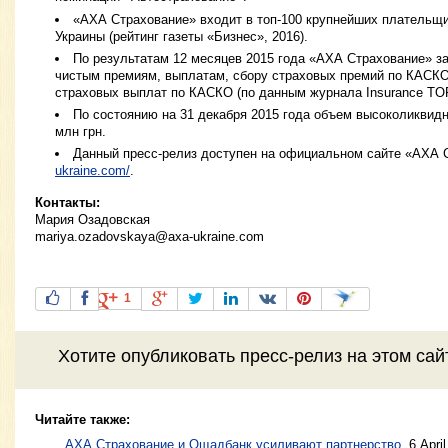
«АХА Страхование» входит в топ-100 крупнейших плательщи
Украины (рейтинг газеты «Бизнес», 2016).
По результатам 12 месяцев 2015 года «АХА Страхование» за
чистым премиям, выплатам, сбору страховых премий по КАСКО
страховых выплат по КАСКО (по данным журнала Insurance TO
По состоянию на 31 декабря 2015 года объем высоколиквидн
млн грн.
Данный пресс-релиз доступен на официальном сайте «АХА
ukraine.com/
.
Контакты:
Мария Озадовская
mariya.ozadovskaya@axa-ukraine.com
1
Хотите
опубликовать пресс-релиз
на этом са
Читайте также:
АХА Страхование и Ощадбанк усиливают партнерство
,
6 Apri