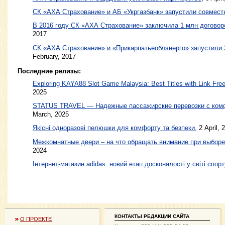
СК «АХА Страхование» и АБ «Укргазбанк» запустили совмес
В 2016 году СК «АХА Страхование» заключила 1 млн договор
2017
СК «АХА Страхование» и «Прикарпатьеоблэнерго» запустили 
February, 2017
Последние релизы:
Exploring KAYA88 Slot Game Malaysia: Best Titles with Link Free
2025
STATUS TRAVEL — Надежные пассажирские перевозки с ком
March, 2025
Якісні одноразові пелюшки для комфорту та безпеки
, 2 April, 
Межкомнатные двери – на что обращать внимание при выборе
2024
Інтернет-магазин adidas: новий етап досконалості у світі спорт
КОНТАКТЫ РЕДАКЦИИ САЙТА
О ПРОЕКТЕ