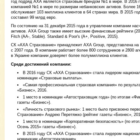
год подряд АХА является страховым брендом №1 в мире. В 2016 г
компанией №1 в мире по размерам небанковских активов. Более 1
обслуживает 103 миллиона клиентов в 64 странах мира. В 2015 г
составил 99 млрд евро.
По состоянию на 31 декабря 2015 года в управлении компании нас
активов. АХА Group также имеет высокие финансовые рейтинги (2016
Fitch (AA-, Stable). Standard & Poor's (А+, Positive, 2015).
СК «АХА Страхование» принадлежит АХА Group, представлена на 
с 2007 года. В компании работает более 800 сотрудников и 2800 аг
в Украине компании доверяет более полумиллиона клиентов.
Среди достижений компании:
В 2016 году СК «АХА Страхование» стала лидером национал
номинации «Страховые выплаты».
«Самая профессиональная страховая компания» по результат
«Бизнес», 2016.
1 место в номинации «Автостраховщик года» (по итогам «Фи
газеты «Бизнес»).
«Личность страхового рынка»: 1 место было присвоено пер
Страхование» Андрею Перетяжко (рейтинг газеты «Бизнес», 201
1 место в номинации «Корпоративная безопасность» (по ито
Осень 2015» газеты «Бизнес»).
В 2015 году СК «АХА Страхование» стала лидером национал
номинации «Автострахование».