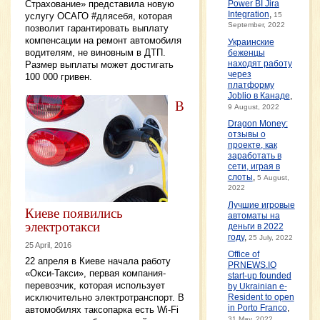
Страхование» представила новую
Power BI Jira
Integration
,
15
услугу ОСАГО #длясебя, которая
September, 2022
позволит гарантировать выплату
компенсации на ремонт автомобиля
Украинские
водителям, не виновным в ДТП.
беженцы
находят работу
Размер выплаты может достигать
через
100 000 гривен.
платформу
Joblio в Канаде
,
В
9 August, 2022
Dragon Money:
отзывы о
проекте, как
заработать в
сети, играя в
слоты
,
5 August,
2022
Лучшие игровые
Киеве появились
автоматы на
электротакси
деньги в 2022
году
,
25 July, 2022
25 April, 2016
Office of
22 апреля в Киеве начала работу
PRNEWS.IO
«Окси-Такси», первая компания-
start-up founded
перевозчик, которая использует
by Ukrainian e-
исключительно электротранспорт. В
Resident to open
in Porto Franco
,
автомобилях таксопарка есть Wi-Fi
31 May, 2022