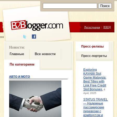
ЦЕНЫ
ПОМОЩЬ
Регистрация
|
ВХОД
ния новостей
Новости:
Пресс-релизы
Главные
Все новости
Пресс-портреты
По категориям
Exploring
KAYA88 Slot
АВТО И МОТО
Game Malaysia:
Best Titles with
Link Free Credit
Slot Bonuses
,
4
April, 2025
STATUS TRAVEL
— Надежные
пассажирские
перевозки с
комфортом и