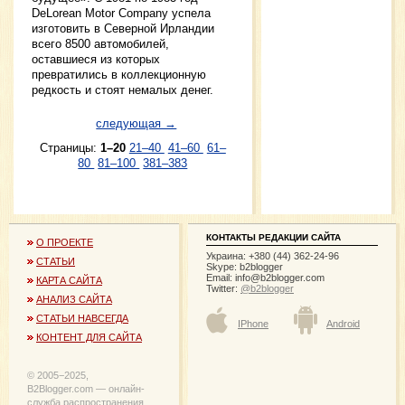
DeLorean Motor Company успела
изготовить в Северной Ирландии
всего 8500 автомобилей,
оставшиеся из которых
превратились в коллекционную
редкость и стоят немалых денег.
следующая →
Страницы:
1–20
21–40
41–60
61–
80
81–100
381–383
КОНТАКТЫ РЕДАКЦИИ САЙТА
О ПРОЕКТЕ
Украина: +380 (44) 362-24-96
СТАТЬИ
Skype: b2blogger
Email:
info@b2blogger.com
КАРТА САЙТА
Twitter:
@b2blogger
АНАЛИЗ САЙТА
СТАТЬИ НАВСЕГДА
IPhone
Android
КОНТЕНТ ДЛЯ САЙТА
© 2005−2025,
B2Blogger.com — онлайн-
служба распространения