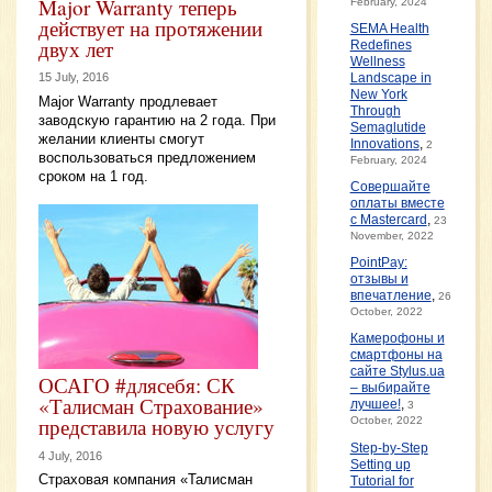
Major Warranty теперь
February, 2024
действует на протяжении
SEMA Health
двух лет
Redefines
Wellness
15 July, 2016
Landscape in
New York
Major Warranty продлевает
Through
заводскую гарантию на 2 года. При
Semaglutide
желании клиенты смогут
Innovations
,
2
воспользоваться предложением
February, 2024
сроком на 1 год.
Совершайте
оплаты вместе
с Mastercard
,
23
November, 2022
PointPay:
отзывы и
впечатление
,
26
October, 2022
Камерофоны и
смартфоны на
сайте Stylus.ua
ОСАГО #длясебя: СК
– выбирайте
«Талисман Страхование»
лучшее!
,
3
представила новую услугу
October, 2022
Step-by-Step
4 July, 2016
Setting up
Страховая компания «Талисман
Tutorial for