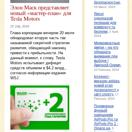
безопасностью
,
Элон Маск представляет
26 March, 2025
новый «мастер-план» для
Якісні
Tesla Motors
одноразові
пелюшки для
22 July, 2016
комфорту та
безпеки
,
2 April,
Глава корпорации вечером 20 июля
2024
обнародовал вторую часть так
называемой секретной стратегии
Межкомнатные
развития, обещающей наконец
двери – на что
обращать
привести к прибыльности. На
внимание при
данный момент, к слову, Tesla
выборе |
Motors испытывает дефицит
Дверной Олимп
,
средств объемом в $4,2 млрд.,
22 February, 2024
согласно информации издания
Інтернет-
WSJ.
магазин adidas:
новий етап
досконалості у
світі спорту
,
17
February, 2024
Порівняння
функцій
навушників
AirPods Pro та
AirPods Pro 2 -
iSpace.ua
,
5