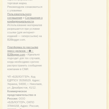
торговая марка.
Рекомендуем ознакомиться
с уловиями
Пользовательского
соглашения
и
Соглашения о
конфиденциальности
.
Использование материалов
разрешается при условии
ссылки (для интернет-
изданий — гиперссылки) на
B2Blogger.com.
Платформа по рассылке
пресс-релизов ☜❶☞
B2Blogger.com
› Идеально
подходит для тех случаев,
когда необходимо срочно
распространить сообщение
компании в СМИ.
ЧП «Б2БЛОГГЕР», Код
ЕДРПОУ 35356529. Адрес:
Украина, 54000, г. Николаев,
ул. Декабристов, 41/12.
Коммерческое
представительство в
России:
ООО
«Б2БЛОГГЕР», ОКПО
37844158, Адрес: Россия,