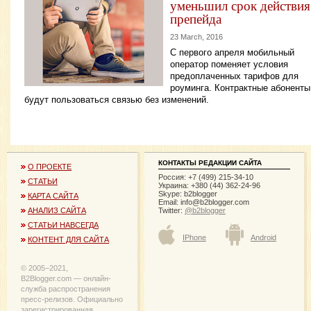
уменьшил срок действия
препейда
23 March, 2016
С первого апреля мобильный
оператор поменяет условия
предоплаченных тарифов для
роуминга. Контрактные абоненты
будут пользоваться связью без изменений.
КОНТАКТЫ РЕДАКЦИИ САЙТА
О ПРОЕКТЕ
Россия: +7 (499) 215-34-10
СТАТЬИ
Украина: +380 (44) 362-24-96
Skype: b2blogger
КАРТА САЙТА
Email:
info@b2blogger.com
Twitter:
@b2blogger
АНАЛИЗ САЙТА
СТАТЬИ НАВСЕГДА
IPhone
Android
КОНТЕНТ ДЛЯ САЙТА
© 2005−2021,
B2Blogger.com — онлайн-
служба распространения
пресс-релизов. Официально
зарегистрированная