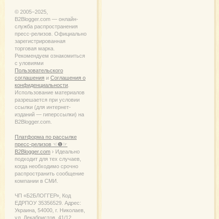
© 2005−2025,
B2Blogger.com — онлайн-
служба распространения
пресс-релизов. Официально
зарегистрированная
торговая марка.
Рекомендуем ознакомиться
с уловиями
Пользовательского
соглашения
и
Соглашения о
конфиденциальности
.
Использование материалов
разрешается при условии
ссылки (для интернет-
изданий — гиперссылки) на
B2Blogger.com.
Платформа по рассылке
пресс-релизов ☜❶☞
B2Blogger.com
› Идеально
подходит для тех случаев,
когда необходимо срочно
распространить сообщение
компании в СМИ.
ЧП «Б2БЛОГГЕР», Код
ЕДРПОУ 35356529. Адрес:
Украина, 54000, г. Николаев,
ул. Декабристов, 41/12.