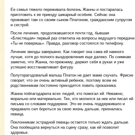
Ее семья тяжело переживала болезнь Жанны и постаралась
приготовить к ее приезду шикарный особняк. Сейчас она
проживает там со своим сыном Платоном, гражданским супругом
и сестрой.
После лечения, продолжавшегося почти год, бывшая
«Блестящая» первый раз ответила на вопросы ведущего передачи
«Ты не поверишь». Правда, разговор состоялся по телефону.
Лечение звезды завершено. Как говорит она сама ей намного
лучше, хотя до полного выздоровления еще далеко. По снимкам
заметно, что Жанна, по-прежнему, держит себя в руках и уже
успешно восстанавливает фигуру.
Полуторагодовалый малыш Платон не дает маме скучать. Фриске
говорит, что он очень активный ребенок, поэтому всем ее
родственникам постоянно приходится ловить проказника.
Жанна поблагодарила всех людей, кто помогал ей. Неважно,
морально или материально. Тех, кто молился за нее или писал ей
письма со словами поддержки. Это ее очень поддерживало и
придавало сил бороться за свою жизнь дальше, призналась
певица.
Поклонникам эстрадной певицы остается только ждать дальше.
Она пообещала вернуться на сцену сразу, как ей позволит
здоровье.