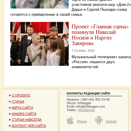
участников реалити-шоу «Дом-2»
Дарья и Сергей Пынзари снова
готовятся к прибавлению в своей семье.
Проект «Главная сцена»
покинули Николай
Носков и Наргиз
Закирова
7 October, 2015
Музыкальный телепроект канала
«Россия» лишился двух
знаменитостей.
КОНТАКТЫ РЕДАКЦИИ САЙТА
О ПРОЕКТЕ
Украина: +380 (44) 362-24-96
СТАТЬИ
Skype: b2blogger
Email:
info@b2blogger.com
КАРТА САЙТА
Twitter:
@b2blogger
АНАЛИЗ САЙТА
СТАТЬИ НАВСЕГДА
IPhone
Android
КОНТЕНТ ДЛЯ САЙТА