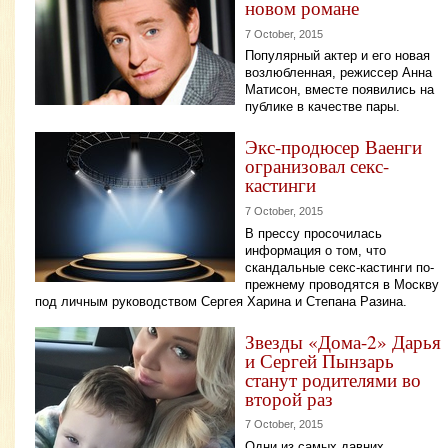
новом романе
7 October, 2015
Популярный актер и его новая
возлюбленная, режиссер Анна
Матисон, вместе появились на
публике в качестве пары.
Экс-продюсер Ваенги
огранизовал секс-
кастинги
7 October, 2015
В прессу просочилась
информация о том, что
скандальные секс-кастинги по-
прежнему проводятся в Москву
под личным руководством Сергея Харина и Степана Разина.
Звезды «Дома-2» Дарья
и Сергей Пынзарь
станут родителями во
второй раз
7 October, 2015
Одни из самых давних