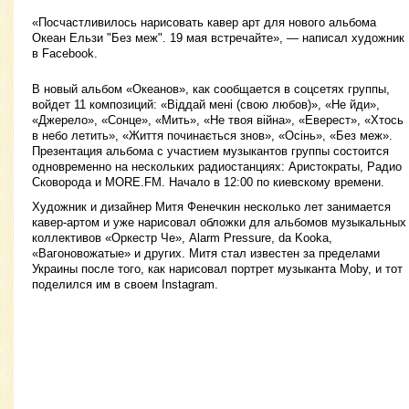
«Посчастливилось нарисовать кавер арт для нового альбома
Океан Ельзи "Без меж". 19 мая встречайте», — написал художник
в Facebook.
В новый альбом «Океанов», как сообщается в соцсетях группы,
войдет 11 композиций: «Віддай мені (свою любов)», «Не йди»,
«Джерело», «Сонце», «Мить», «Не твоя війна», «Еверест», «Хтось
в небо летить», «Життя починається знов», «Осінь», «Без меж».
Презентация альбома с участием музыкантов группы состоится
одновременно на нескольких радиостанциях: Аристократы, Радио
Сковорода и MORE.FM. Начало в 12:00 по киевскому времени.
Художник и дизайнер Митя Фенечкин несколько лет занимается
кавер-артом и уже нарисовал обложки для альбомов музыкальных
коллективов «Оркестр Че», Alarm Pressure, da Kooka,
«Вагоновожатые» и других. Митя стал известен за пределами
Украины после того, как нарисовал портрет музыканта Moby, и тот
поделился им в своем Instagram.