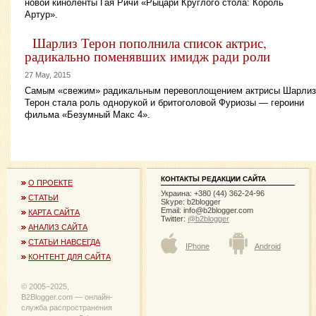
новой киноленты Гая Ричи «Рыцари Круглого стола: Король
Артур».
Шарлиз Терон пополнила список актрис,
радикально поменявших имидж ради роли
27 May, 2015
Самым «свежим» радикальным перевоплощением актрисы Шарлиз
Терон стала роль однорукой и бритоголовой Фуриозы — героини
фильма «Безумный Макс 4».
КОНТАКТЫ РЕДАКЦИИ САЙТА
О ПРОЕКТЕ
Украина: +380 (44) 362-24-96
СТАТЬИ
Skype: b2blogger
Email:
info@b2blogger.com
КАРТА САЙТА
Twitter:
@b2blogger
АНАЛИЗ САЙТА
СТАТЬИ НАВСЕГДА
IPhone
Android
КОНТЕНТ ДЛЯ САЙТА
© 2005−2025,
B2Blogger.com — онлайн-
служба распространения