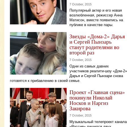
7 October, 2015
Популярный актер и его новая
возлюбленная, режиссер Анна
Матисон, вместе появились на
публике в качестве пары.
Звезды «Дома-2» Дарья
и Сергей Пынзарь
станут родителями во
второй раз
7 October, 2015
Одни из самых давних
участников реалити-шоу «Дом-2»
Дарья и Сергей Пынзари снова
готовятся к прибавлению в своей семье.
Проект «Главная сцена»
покинули Николай
Носков и Наргиз
Закирова
7 October, 2015
Музыкальный телепроект канала
«Россия» лишился двух