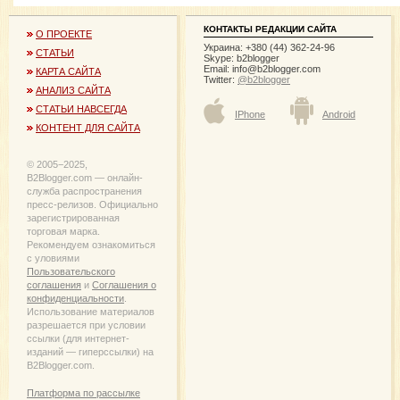
КОНТАКТЫ РЕДАКЦИИ САЙТА
О ПРОЕКТЕ
Украина: +380 (44) 362-24-96
СТАТЬИ
Skype: b2blogger
Email:
info@b2blogger.com
КАРТА САЙТА
Twitter:
@b2blogger
АНАЛИЗ САЙТА
СТАТЬИ НАВСЕГДА
IPhone
Android
КОНТЕНТ ДЛЯ САЙТА
© 2005−2025,
B2Blogger.com — онлайн-
служба распространения
пресс-релизов. Официально
зарегистрированная
торговая марка.
Рекомендуем ознакомиться
с уловиями
Пользовательского
соглашения
и
Соглашения о
конфиденциальности
.
Использование материалов
разрешается при условии
ссылки (для интернет-
изданий — гиперссылки) на
B2Blogger.com.
Платформа по рассылке