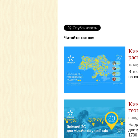
Читайте так же:
Кие
рас
16 Au
В те
на к
Кие
гео
6 July
На д
дост
1700