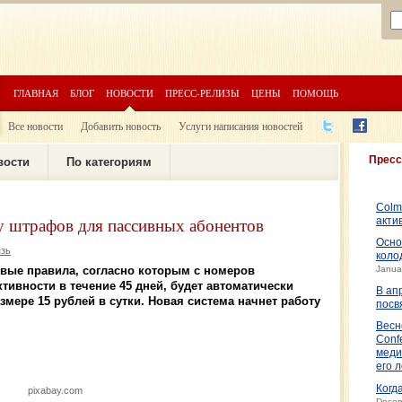
ГЛАВНАЯ
БЛОГ
НОВОСТИ
ПРЕСС-РЕЛИЗЫ
ЦЕНЫ
ПОМОЩЬ
Все новости
Добавить новость
Услуги написания новостей
Пресс
вости
По категориям
Colm
 штрафов для пассивных абонентов
акти
Осно
язь
коло
вые правила, согласно которым с номеров
Janua
тивности в течение 45 дней, будет автоматически
В ап
змере 15 рублей в сутки. Новая система начнет работу
посв
Весн
Conf
меди
его 
Когд
pixabay.com
Decem