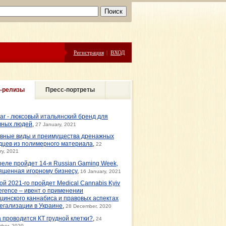
Регистрация
|
ВХОД
-релизы
Пресс-портреты
ar - люксовый итальянский бренд для
вных людей
,
27 January, 2021
вные виды и преимущества дренажных
дцев из полимерного материала
,
22
ry, 2021
реле пройдет 14-я Russian Gaming Week,
ященная игорному бизнесу
,
16 January, 2021
ой 2021-го пройдет Medical Cannabis Kyiv
erence – ивент о применении
цинского каннабиса и правовых аспектах
легализации в Украине
,
28 December, 2020
а проводится КТ грудной клетки?
,
24
ber, 2020