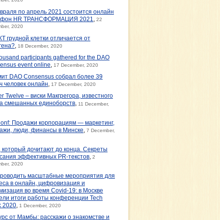
враля по апрель 2021 состоится онлайн
афон HR ТРАНСФОРМАЦИЯ 2021
,
22
ber, 2020
КТ грудной клетки отличается от
гена?
,
18 December, 2020
ousand participants gathered for the DAO
ensus event online
,
17 December, 2020
ит DAO Consensus собрал более 39
ч человек онлайн
,
17 December, 2020
er Twelve – виски Макгрегора, известного
а смешанных единоборств
,
11 December,
Conf: Продажи корпорациям — маркетинг,
ажи, люди, финансы в Минске
,
7 December,
, который дочитают до конца. Секреты
сания эффективных PR-текстов
,
2
ber, 2020
проводить масштабные мероприятия для
еса в онлайн, цифровизация и
мизация во время Covid-19: в Москве
ели итоги работы конференции Tech
 2020
,
1 December, 2020
урс от Мамбы: расскажи о знакомстве и