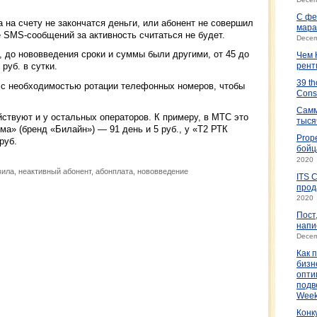
С фе
а на счету не закончатся деньги, или абонент не совершил
мар
 SMS-сообщений за активность считаться не будет.
Decem
 до нововведения сроки и суммы были другими, от 45 до
Чем 
 руб. в сутки.
рент
39 th
о с необходимостью ротации телефонных номеров, чтобы
Cons
Самм
ствуют и у остальных операторов. К примеру, в МТС это
тыся
ома» (бренд «Билайн») — 91 день и 5 руб., у «Т2 РТК
Prop
руб.
бойц
2020
ила, неактивный абонент, абонплата, нововведение
ITS 
прод
2020
Пост
напи
Decem
Как 
бизн
опти
подв
Week
Конк