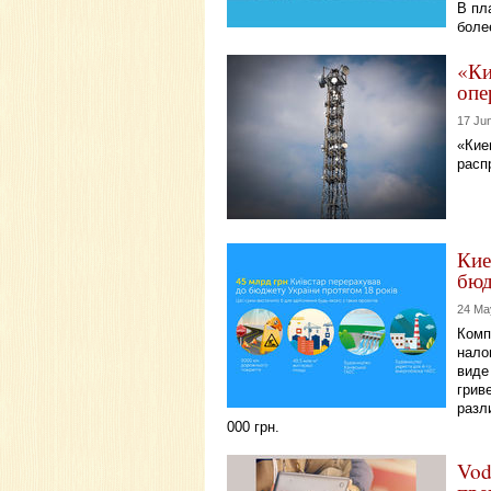
В пл
боле
«Ки
опе
17 Ju
«Кие
расп
Кие
бюд
24 Ma
Комп
нало
виде
грив
разл
000 грн.
Vod