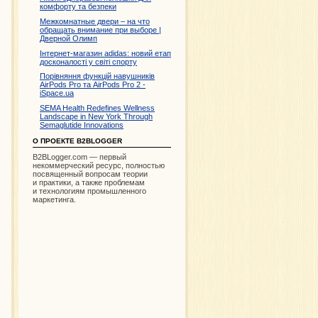
комфорту та безпеки
Межкомнатные двери – на что
обращать внимание при выборе |
Дверной Олимп
Інтернет-магазин adidas: новий етап
досконалості у світі спорту
Порівняння функцій навушників
AirPods Pro та AirPods Pro 2 -
iSpace.ua
SEMA Health Redefines Wellness
Landscape in New York Through
Semaglutide Innovations
О ПРОЕКТЕ B2BLOGGER
B2BLogger.com — первый
некоммерческий ресурс, полностью
посвященный вопросам теории
и практики, а также проблемам
и технологиям промышленного
маркетинга.