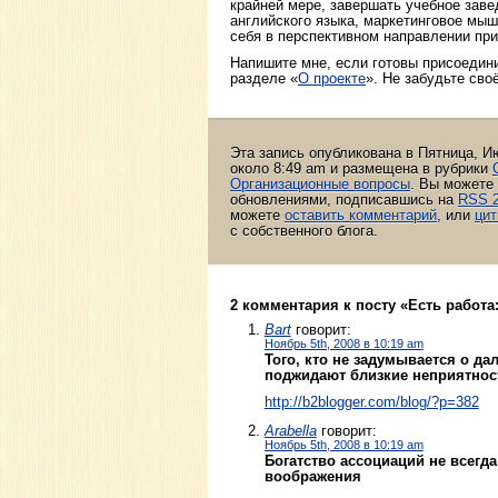
крайней мере, завершать учебное заве
английского языка, маркетинговое мы
себя в перспективном направлении пр
Напишите мне, если готовы присоедини
разделе «
О проекте
». Не забудьте сво
Эта запись опубликована в Пятница, Ию
около 8:49 am и размещена в рубрики
Организационные вопросы
. Вы можете
обновлениями, подписавшись на
RSS 2
можете
оставить комментарий
, или
цит
с собственного блога.
2 комментария к посту «Есть работа
Bart
говорит:
Ноябрь 5th, 2008 в 10:19 am
Того, кто не задумывается о да
поджидают близкие неприятнос
http://b2blogger.com/blog/?p=382
Arabella
говорит:
Ноябрь 5th, 2008 в 10:19 am
Богатство ассоциаций не всегда
воображения