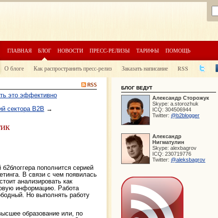
ГЛАВНАЯ
БЛОГ
НОВОСТИ
ПРЕСС-РЕЛИЗЫ
ТАРИФЫ
ПОМОЩЬ
О блоге
Как распространить пресс-релиз
Заказать написание
RSS
БЛОГ ВЕДУТ
ать это эффективно
Александр
Сторожук
Skype:
a.storozhuk
ий сектора B2B
→
ICQ:
304506944
Twitter:
@b2blogger
тик
Александр
Нигматулин
Skype:
alexbagrov
ICQ:
230719776
Twitter:
@aleksbagrov
 б2блоггера пополнится серией
етинга. В связи с чем появилась
стоит анализировать как
говую информацию. Работа
ободный. Но выполнять работу
высшее образование или, по