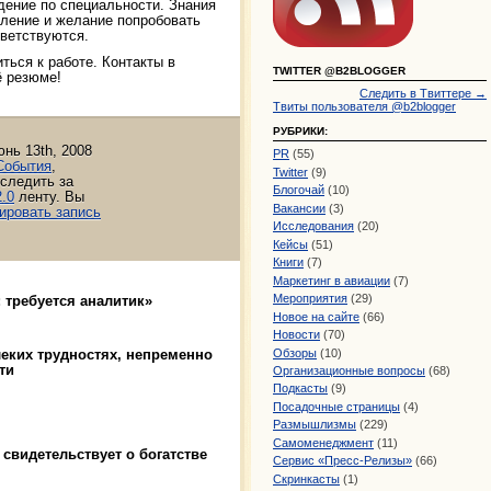
дение по специальности. Знания
шление и желание попробовать
иветствуются.
ться к работе. Контакты в
TWITTER @B2BLOGGER
ё резюме!
Следить в Твиттере →
Твиты пользователя @b2blogger
РУБРИКИ:
нь 13th, 2008
PR
(55)
События
,
Twitter
(9)
 следить за
Блогочай
(10)
.0
ленту. Вы
Вакансии
(3)
ировать запись
Исследования
(20)
Кейсы
(51)
Книги
(7)
Маркетинг в авиации
(7)
Мероприятия
(29)
: требуется аналитик»
Новое на сайте
(66)
Новости
(70)
Обзоры
(10)
леких трудностях, непременно
ти
Организационные вопросы
(68)
Подкасты
(9)
Посадочные страницы
(4)
Размышлизмы
(229)
Самоменеджмент
(11)
 свидетельствует о богатстве
Сервис «Пресс-Релизы»
(66)
Скринкасты
(1)