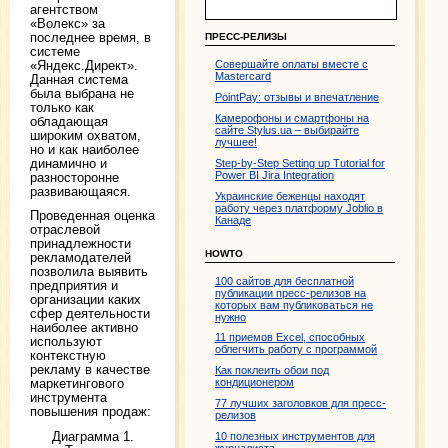
агентством
«Волекс» за
последнее время, в
ПРЕСС-РЕЛИЗЫ
системе
«Яндекс.Директ».
Совершайте оплаты вместе с
Mastercard
Данная система
была выбрана не
PointPay: отзывы и впечатление
только как
Камерофоны и смартфоны на
обладающая
сайте Stylus.ua – выбирайте
широким охватом,
лучшее!
но и как наиболее
динамично и
Step-by-Step Setting up Tutorial for
Power BI Jira Integration
разносторонне
развивающаяся.
Украинские беженцы находят
работу через платформу Joblio в
Проведенная оценка
Канаде
отраслевой
принадлежности
HOWTO
рекламодателей
позволила выявить
100 сайтов для бесплатной
предприятия и
публикации пресс-релизов на
организации каких
которых вам публиковаться не
сфер деятельности
нужно
наиболее активно
11 приемов Excel, способных
используют
облегчить работу с программой
контекстную
рекламу в качестве
Как поклеить обои под
маркетингового
кондиционером
инструмента
77 лучших заголовков для пресс-
повышения продаж:
релизов
Диаграмма 1.
10 полезных инструментов для