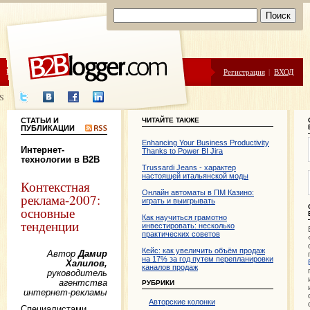
ЦЕНЫ
ПОМОЩЬ
Регистрация
|
ВХОД
S
СТАТЬИ И
ЧИТАЙТЕ ТАКЖЕ
ПУБЛИКАЦИИ
Enhancing Your Business Productivity
Интернет-
Thanks to Power BI Jira
технологии в B2B
Trussardi Jeans - характер
настоящей итальянской моды
Контекстная
Онлайн автоматы в ПМ Казино:
реклама-2007:
играть и выигрывать
основные
Как научиться грамотно
тенденции
инвестировать: несколько
практических советов
Кейс: как увеличить объём продаж
Автор
Дамир
на 17% за год путем перепланировки
Халилов,
каналов продаж
руководитель
агентства
РУБРИКИ
интернет-рекламы
Авторские колонки
Специалистами