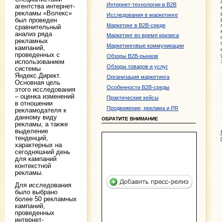
Интернет-технологии в B2B
агентства интернет-
рекламы «Волекс»
Исследования в маркетинге
был проведен
Маркетинг в B2B-среде
сравнительный
анализ ряда
Маркетинг во время кризиса
рекламных
Маркетинговые коммуникации
кампаний,
проведенных с
Обзоры B2B-рынков
использованием
Обзоры товаров и услуг
системы
Яндекс.Директ.
Организация маркетинга
Основная цель
Особенности B2B-среды
этого исследования
– оценка изменений
Практические кейсы
в отношении
Продвижение, реклама и PR
рекламодателя к
данному виду
ОБРАТИТЕ ВНИМАНИЕ
рекламы, а также
выделение
тенденций,
характерных на
сегодняшний день
для кампаний
контекстной
рекламы.
Для исследования
было выбрано
более 50 рекламных
кампаний,
проведенных
интернет-