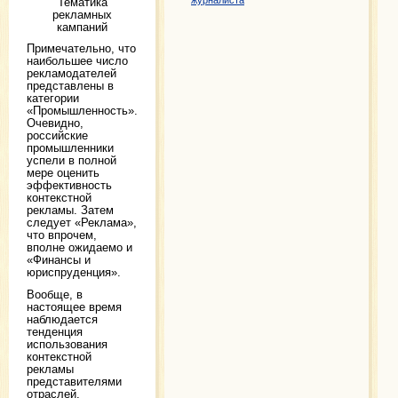
журналиста
Тематика
рекламных
кампаний
Примечательно, что
наибольшее число
рекламодателей
представлены в
категории
«Промышленность».
Очевидно,
российские
промышленники
успели в полной
мере оценить
эффективность
контекстной
рекламы. Затем
следует «Реклама»,
что впрочем,
вполне ожидаемо и
«Финансы и
юриспруденция».
Вообще, в
настоящее время
наблюдается
тенденция
использования
контекстной
рекламы
представителями
отраслей,