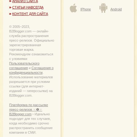
АНАЛИЗ САЙТА
СТАТЬИ НАВСЕГДА
IPhone
Android
КОНТЕНТ ДЛЯ САЙТА
© 2005−2023,
B2Blogger.com — онлайн-
служба распространения
пресс-релизов. Официально
зарегистрированная
торговая марка.
Рекомендуем ознакомиться
с уловиями
Пользовательского
соглашения
и
Соглашения о
конфиденциальности
.
Использование материалов
разрешается при условии
ссылки (для интернет-
изданий — гиперссылки) на
B2Blogger.com.
Платформа по рассылке
пресс-релизов ☜❶☞
B2Blogger.com
› Идеально
подходит для тех случаев,
когда необходимо срочно
распространить сообщение
компании в СМИ.