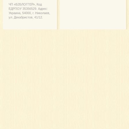
ЧП «Б2БЛОГГЕР», Код
ЕДРПОУ 35356529. Адрес:
Украина, 54000, г. Николаев,
ул. Декабристов, 41/12.