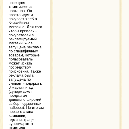
посещает
тематических
порталов. Он
просто идет и
покупает хлеб в
ближайшем
магазине. Для того
чтобы привлечь
покупателей в
рекламируемый
магазин была
запущена реклама
по специфичным
товарам, которые
пользователь
может искать
посредством
поисковика. Также
реклама была
запущена по
словам «подарки к
8 марта» и т.д.
(супермаркет
предлагал
довольно широкий
выбор подарочных
наборов). По итогам
первого этапа
кампании,
администрация
супермаркета
отметила