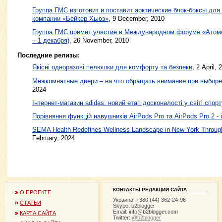
Группа ГМС изготовит и поставит арктические блок-боксы для
компании «Бейкер Хьюз»
,
9 December, 2010
Группа ГМС примет участие в Международном форуме «Атоме
– 1 декабря)
,
26 November, 2010
Последние релизы:
Якісні одноразові пелюшки для комфорту та безпеки
, 2 April, 
Межкомнатные двери – на что обращать внимание при выборе
2024
Інтернет-магазин adidas: новий етап досконалості у світі спорт
Порівняння функцій навушників AirPods Pro та AirPods Pro 2 - 
SEMA Health Redefines Wellness Landscape in New York Through
February, 2024
КОНТАКТЫ РЕДАКЦИИ САЙТА
О ПРОЕКТЕ
Украина: +380 (44) 362-24-96
СТАТЬИ
Skype: b2blogger
Email:
info@b2blogger.com
КАРТА САЙТА
Twitter:
@b2blogger