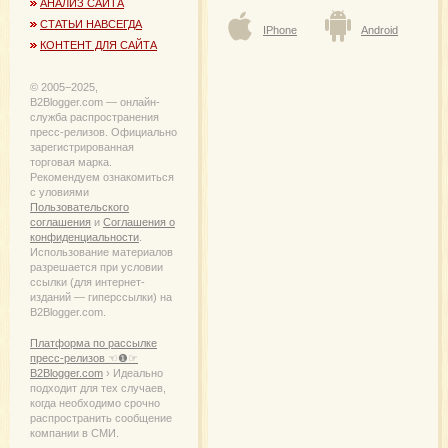
АНАЛИЗ САЙТА
СТАТЬИ НАВСЕГДА
IPhone
Android
КОНТЕНТ ДЛЯ САЙТА
© 2005−2025,
B2Blogger.com — онлайн-
служба распространения
пресс-релизов. Официально
зарегистрированная
торговая марка.
Рекомендуем ознакомиться
с уловиями
Пользовательского
соглашения
и
Соглашения о
конфиденциальности
.
Использование материалов
разрешается при условии
ссылки (для интернет-
изданий — гиперссылки) на
B2Blogger.com.
Платформа по рассылке
пресс-релизов ☜❶☞
B2Blogger.com
› Идеально
подходит для тех случаев,
когда необходимо срочно
распространить сообщение
компании в СМИ.