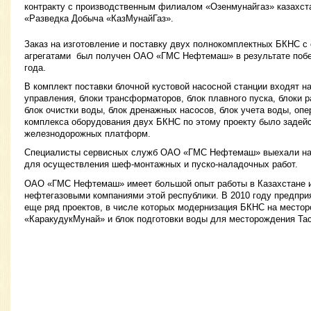
контракту с производственным филиалом «Озенмунайгаз» казахст
«Разведка Добыча «КазМунайГаз».
Заказ на изготовление и поставку двух полнокомплектных БКНС 
агрегатами был получен ОАО «ГМС Нефтемаш» в результате побе
года.
В комплект поставки блочной кустовой насосной станции входят на
управления, блоки трансформаторов, блок плавного пуска, блоки 
блок очистки воды, блок дренажных насосов, блок учета воды, опе
комплекса оборудования двух БКНС по этому проекту было задейс
железнодорожных платформ.
Специалисты сервисных служб ОАО «ГМС Нефтемаш» выехали на 
для осуществления шеф-монтажных и пуско-наладочных работ.
ОАО «ГМС Нефтемаш» имеет большой опыт работы в Казахстане и
нефтегазовыми компаниями этой республики. В 2010 году предпри
еще ряд проектов, в числе которых модернизация БКНС на место
«КаракудукМунай» и блок подготовки воды для месторождения Тас