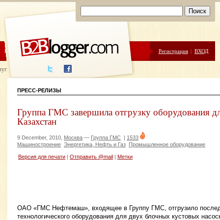
ЦЕНЫ
ПОМОЩЬ
Регистрация
|
ВХОД
луги написания
ПРЕСС-РЕЛИЗЫ
Группа ГМС завершила отгрузку оборудования д
Казахстан
9 December, 2010,
Москва
—
Группа ГМС
|
1533
Машиностроение
Энергетика, Нефть и Газ
Промышленное оборудование
Версия для печати
|
Отправить @mail
|
Метки
ОАО «ГМС Нефтемаш», входящее в Группу ГМС, отгрузило после
технологического оборудования для двух блочных кустовых насос