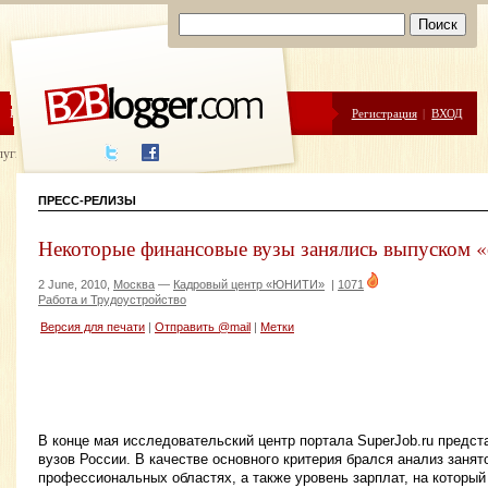
ЦЕНЫ
ПОМОЩЬ
Регистрация
|
ВХОД
луги написания
ПРЕСС-РЕЛИЗЫ
Некоторые финансовые вузы занялись выпуском 
2 June, 2010,
Москва
—
Кадровый центр «ЮНИТИ»
|
1071
Работа и Трудоустройство
Версия для печати
|
Отправить @mail
|
Метки
В конце мая исследовательский центр портала SuperJob.ru предс
вузов России. В качестве основного критерия брался анализ заня
профессиональных областях, а также уровень зарплат, на который