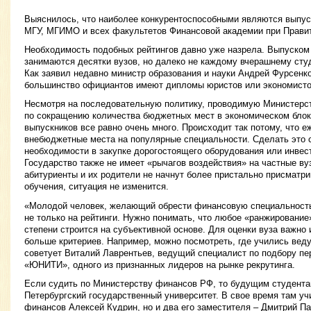
Выяснилось, что наиболее конкурентоспособными являются выпус
МГУ, МГИМО и всех факультетов Финансовой академии при Прави
Необходимость подобных рейтингов давно уже назрела. Выпуском 
занимаются десятки вузов, но далеко не каждому вчерашнему студ
Как заявил недавно министр образования и науки Андрей Фурсенко
большинство официантов имеют дипломы юристов или экономисто
Несмотря на последовательную политику, проводимую Министерст
по сокращению количества бюджетных мест в экономическом блок
выпускников все равно очень много. Происходит так потому, что 
внебюджетные места на популярные специальности. Сделать это с
необходимости в закупке дорогостоящего оборудования или инвес
Государство также не имеет «рычагов воздействия» на частные вуз
абитуриенты и их родители не начнут более пристально присматр
обучения, ситуация не изменится.
«Молодой человек, желающий обрести финансовую специальност
не только на рейтинги. Нужно понимать, что любое «ранжирование»
степени строится на субъективной основе. Для оценки вуза важно
больше критериев. Например, можно посмотреть, где учились вед
советует Виталий Лаврентьев, ведущий специалист по подбору пе
«ЮНИТИ», одного из признанных лидеров на рынке рекрутинга.
Если судить по Министерству финансов РФ, то будущим студентам
Петербургский государственный университет. В свое время там уч
финансов Алексей Кудрин, но и два его заместителя – Дмитрий Па