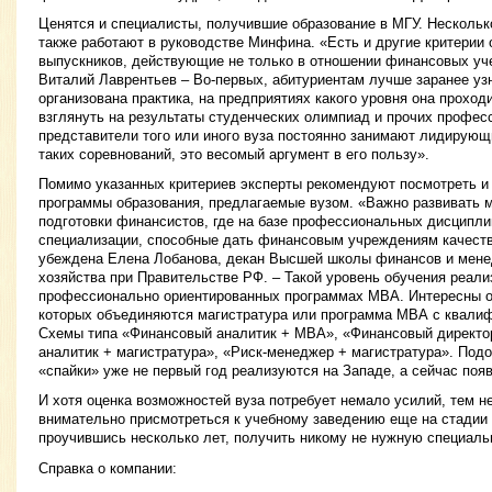
Ценятся и специалисты, получившие образование в МГУ. Нескольк
также работают в руководстве Минфина. «Есть и другие критерии 
выпускников, действующие не только в отношении финансовых уче
Виталий Лаврентьев – Во-первых, абитуриентам лучше заранее узн
организована практика, на предприятиях какого уровня она проход
взглянуть на результаты студенческих олимпиад и прочих профес
представители того или иного вуза постоянно занимают лидирующ
таких соревнований, это весомый аргумент в его пользу».
Помимо указанных критериев эксперты рекомендуют посмотреть и
программы образования, предлагаемые вузом. «Важно развивать м
подготовки финансистов, где на базе профессиональных дисцип
специализации, способные дать финансовым учреждениям качеств
убеждена Елена Лобанова, декан Высшей школы финансов и мене
хозяйства при Правительстве РФ. – Такой уровень обучения реали
профессионально ориентированных программах МВА. Интересны о
которых объединяются магистратура или программа МВА с квали
Схемы типа «Финансовый аналитик + МВА», «Финансовый директо
аналитик + магистратура», «Риск-менеджер + магистратура». Под
«спайки» уже не первый год реализуются на Западе, а сейчас появ
И хотя оценка возможностей вуза потребует немало усилий, тем н
внимательно присмотреться к учебному заведению еще на стадии 
проучившись несколько лет, получить никому не нужную специаль
Справка о компании: