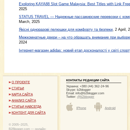
Exploring KAYA88 Slot Game Malaysia: Best Titles with Link Free
2025
STATUS TRAVEL — Надежные пассажирские перевозки с ком
March, 2025
Якісні одноразові пелюшки для комфорту та безпеки
, 2 April, 
Межкомнатные двери – на что обращать внимание при выборе
2024
Інтернет-магазин adidas: новий етап досконалості у світі спорт
КОНТАКТЫ РЕДАКЦИИ САЙТА
О ПРОЕКТЕ
Украина: +380 (44) 362-24-96
СТАТЬИ
Skype: b2blogger
Email:
info@b2blogger.com
КАРТА САЙТА
Twitter:
@b2blogger
АНАЛИЗ САЙТА
СТАТЬИ НАВСЕГДА
IPhone
Android
КОНТЕНТ ДЛЯ САЙТА
© 2005−2025,
B2Blogger.com — онлайн-