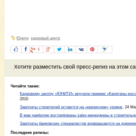
Юнити
кадровый центр
1
Хотите разместить свой пресс-релиз на этом с
Читайте также:
Кадровому центру «ЮНИТИ» вручили премию «Капитаны росс
2010
Зарплаты строителей остаются на «кризисном» уровне
,
24 Ma
В мае наиболее востребованы sales-менеджеры в строительн
Зарплаты банковских специалистов возвращаются на докризи
Последние релизы: