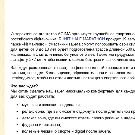
Интерактивное агентство AGIMA организует крупнейшее спортивно
российского digital-рынка.
RUNIT HALF MARATHON
пройдет 19 авг
парке «Измайлово». Участники забега смогут попробовать свои сил
для детей от 3 до 13 лет будет подготовлена трасса длинной 500
маленьких, и 1 км для юных бегунов от 6 лет. Также мы предусмо
эстафету 3×7 км, чтобы выявить самые быстрые и выносливые ком
Вас ждут размеченная трасса, профессиональный хронометраж и 
питания, зоны для болельщиков, образовательная и развлекател
необходимое, чтобы вы стали частью настоящего спортивного соб
Что вас ждет?
Мы хотим сделать наш забег максимально комфортным для каждог
для вас будет работать:
мужская и женская раздевалки;
релакс-зона, где вы сможете отдохнуть после длительной п
детская зона, где вы сможете отдать своего ребенка в наде
фудзона и фотозона;
полезные лекции о спорте и digital после забега.