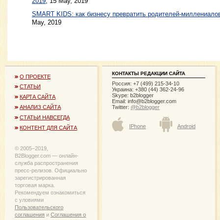
2019
, 15 May, 2019
SMART KIDS: как бизнесу превратить родителей-миллениало
May, 2019
КОНТАКТЫ РЕДАКЦИИ САЙТА
О ПРОЕКТЕ
Россия: +7 (499) 215-34-10
СТАТЬИ
Украина: +380 (44) 362-24-96
Skype: b2blogger
КАРТА САЙТА
Email:
info@b2blogger.com
Twitter:
@b2blogger
АНАЛИЗ САЙТА
СТАТЬИ НАВСЕГДА
IPhone
Android
КОНТЕНТ ДЛЯ САЙТА
© 2005−2019,
B2Blogger.com — онлайн-
служба распространения
пресс-релизов. Официально
зарегистрированная
торговая марка.
Рекомендуем ознакомиться
с уловиями
Пользовательского
соглашения
и
Соглашения о