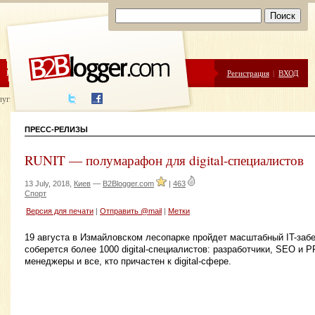
ЦЕНЫ
ПОМОЩЬ
Регистрация
|
ВХОД
луги написания
ПРЕСС-РЕЛИЗЫ
RUNIT — полумарафон для digital-специалистов
13 July, 2018,
Киев
—
B2Blogger.com
|
463
Спорт
Версия для печати
|
Отправить @mail
|
Метки
19 августа в Измайловском лесопарке пройдет масштабный IT-забе
соберется более 1000 digital-специалистов: разработчики, SEO и
менеджеры и все, кто причастен к digital-сфере.