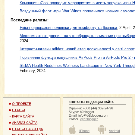
Компания uCool проводит мероприятия в честь запуска игры H
Воздушный флот игры War Wings пополнился новыми самоле
Последние релизы:
Якісні одноразові пелюшки для комфорту та безпеки
, 2 April, 
Межкомнатные двери – на что обращать внимание при выборе
2024
Інтернет-магазин adidas: новий етап досконалості у світі спорт
Порівняння функцій навушників AirPods Pro та AirPods Pro 2 - 
SEMA Health Redefines Wellness Landscape in New York Through
February, 2024
КОНТАКТЫ РЕДАКЦИИ САЙТА
О ПРОЕКТЕ
Украина: +380 (44) 362-24-96
СТАТЬИ
Skype: b2blogger
Email:
info@b2blogger.com
КАРТА САЙТА
Twitter:
@b2blogger
АНАЛИЗ САЙТА
СТАТЬИ НАВСЕГДА
IPhone
Android