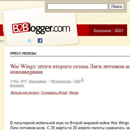
ЦЕНЫ
ПОМОЩЬ
Регистрация
|
ВХОД
луги написания
ПРЕСС-РЕЛИЗЫ
War Wings: итоги второго сезона Лиги летчиков-а
нововведения
2 May, 2017,
Красноярск
—
PR-агентство
|
258
Интернет
Версия для печати
|
Отправить @mail
|
Метки
В популярной мобильной игре по Второй мировой войне War Wings
Лиги летчиков-асов. С 20 марта по 20 апреля пилоты сражались з