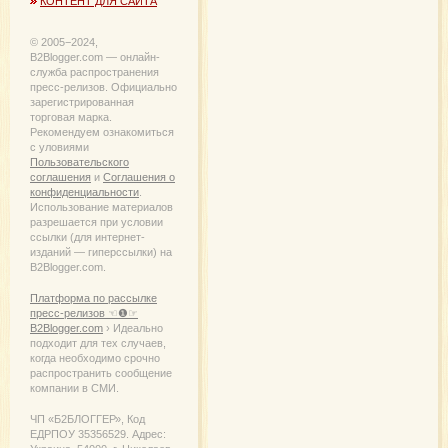
КОНТЕНТ ДЛЯ САЙТА
© 2005−2024,
B2Blogger.com — онлайн-
служба распространения
пресс-релизов. Официально
зарегистрированная
торговая марка.
Рекомендуем ознакомиться
с уловиями
Пользовательского
соглашения
и
Соглашения о
конфиденциальности
.
Использование материалов
разрешается при условии
ссылки (для интернет-
изданий — гиперссылки) на
B2Blogger.com.
Платформа по рассылке
пресс-релизов ☜❶☞
B2Blogger.com
› Идеально
подходит для тех случаев,
когда необходимо срочно
распространить сообщение
компании в СМИ.
ЧП «Б2БЛОГГЕР», Код
ЕДРПОУ 35356529. Адрес: