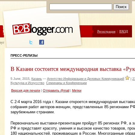
ЦЕНЫ
ПОМОЩЬ
Регистрация
|
ВХОД
луги написания
ПРЕСС-РЕЛИЗЫ
В Казани состоится международная выставка «Р
5 June, 2015,
Казань
—
Агентство Информации и Деловых Коммуникаций
|
2
Культура и Искусство
Семинары и Конференции
Версия для печати
|
Отправить @mail
|
Метки
С 2-4 марта 2016 года г. Казани откроется международная выстав
собрания работ авторов-женщин, представленных 85 регионами РФ
зарубежными странами.
Первоначально выставки-презентации пройдут 85 регионах РФ, а 
РФ и представят красоту, умения и высокое качество товаров, п
180 национальностей, проживающих в России. Многогранные обра