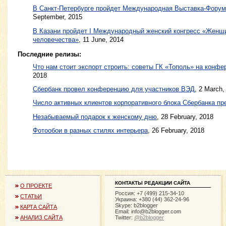
В Санкт-Петербурге пройдет Международная Выставка-Фору
September, 2015
В Казани пройдет I Международный женский конгресс «Женщ
человечества»
,
11 June, 2014
Последние релизы:
Что нам стоит экспорт строить: советы ГК «Тополь» на конф
2018
Сбербанк провел конференцию для участников ВЭД
, 2 March,
Число активных клиентов корпоративного блока Сбербанка пр
Незабываемый подарок к женскому дню
, 28 February, 2018
Фотообои в разных стилях интерьера
, 26 February, 2018
КОНТАКТЫ РЕДАКЦИИ САЙТА
О ПРОЕКТЕ
Россия: +7 (499) 215-34-10
СТАТЬИ
Украина: +380 (44) 362-24-96
Skype: b2blogger
КАРТА САЙТА
Email:
info@b2blogger.com
Twitter:
@b2blogger
АНАЛИЗ САЙТА