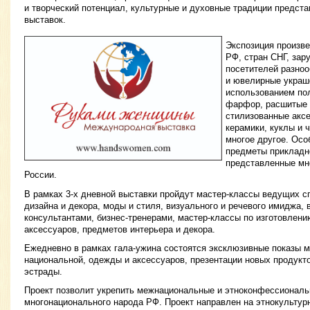
и творческий потенциал, культурные и духовные традиции предст
выставок.
Экспозиция произве
РФ, стран СНГ, зар
посетителей разноо
и ювелирные украше
использованием по
фарфор, расшитые 
стилизованные аксе
керамики, куклы и 
многое другое. Осо
предметы прикладно
представленные мн
России.
В рамках 3-х дневной выставки пройдут мастер-классы ведущих с
дизайна и декора, моды и стиля, визуального и речевого имиджа, 
консультантами, бизнес-тренерами, мастер-классы по изготовлен
аксессуаров, предметов интерьера и декора.
Ежедневно в рамках гала-ужина состоятся эксклюзивные показы м
национальной, одежды и аксессуаров, презентации новых продукт
эстрады.
Проект позволит укрепить межнациональные и этноконфессиональ
многонационального народа РФ. Проект направлен на этнокультур