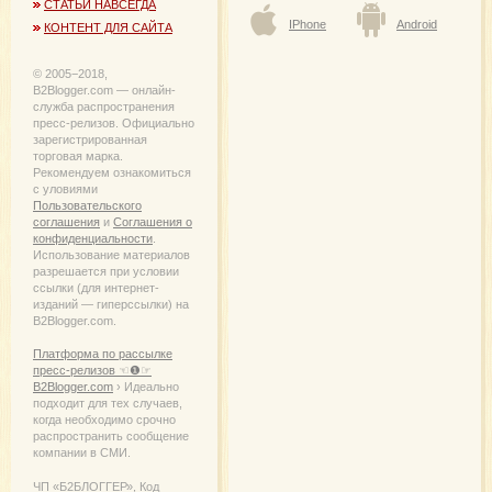
СТАТЬИ НАВСЕГДА
IPhone
Android
КОНТЕНТ ДЛЯ САЙТА
© 2005−2018,
B2Blogger.com — онлайн-
служба распространения
пресс-релизов. Официально
зарегистрированная
торговая марка.
Рекомендуем ознакомиться
с уловиями
Пользовательского
соглашения
и
Соглашения о
конфиденциальности
.
Использование материалов
разрешается при условии
ссылки (для интернет-
изданий — гиперссылки) на
B2Blogger.com.
Платформа по рассылке
пресс-релизов ☜❶☞
B2Blogger.com
› Идеально
подходит для тех случаев,
когда необходимо срочно
распространить сообщение
компании в СМИ.
ЧП «Б2БЛОГГЕР», Код