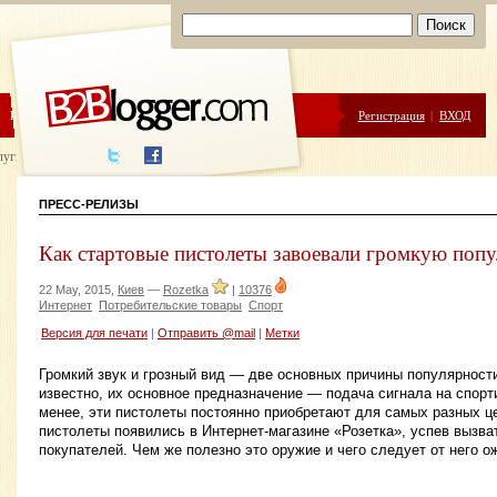
ЦЕНЫ
ПОМОЩЬ
Регистрация
|
ВХОД
луги написания
ПРЕСС-РЕЛИЗЫ
Как стартовые пистолеты завоевали громкую поп
22 May, 2015,
Киев
—
Rozetka
|
10376
Интернет
Потребительские товары
Спорт
Версия для печати
|
Отправить @mail
|
Метки
Громкий звук и грозный вид — две основных причины популярности
известно, их основное предназначение — подача сигнала на спорт
менее, эти пистолеты постоянно приобретают для самых разных ц
пистолеты появились в Интернет-магазине «Розетка», успев вызва
покупателей. Чем же полезно это оружие и чего следует от него о