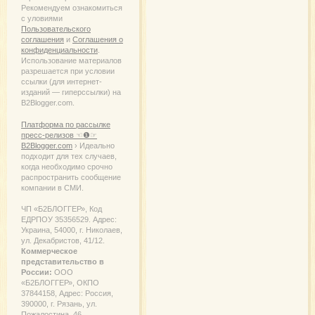
Рекомендуем ознакомиться
с уловиями
Пользовательского
соглашения
и
Соглашения о
конфиденциальности
.
Использование материалов
разрешается при условии
ссылки (для интернет-
изданий — гиперссылки) на
B2Blogger.com.
Платформа по рассылке
пресс-релизов ☜❶☞
B2Blogger.com
› Идеально
подходит для тех случаев,
когда необходимо срочно
распространить сообщение
компании в СМИ.
ЧП «Б2БЛОГГЕР», Код
ЕДРПОУ 35356529. Адрес:
Украина, 54000, г. Николаев,
ул. Декабристов, 41/12.
Коммерческое
представительство в
России:
ООО
«Б2БЛОГГЕР», ОКПО
37844158, Адрес: Россия,
390000, г. Рязань, ул.
Пожалостина, 46.