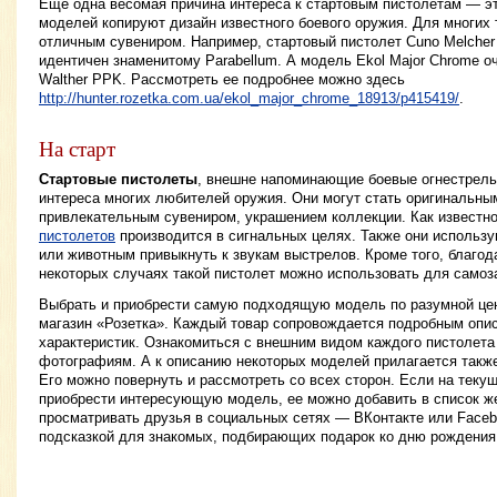
Еще одна весомая причина интереса к стартовым пистолетам — эт
моделей копируют дизайн известного боевого оружия. Для многих 
отличным сувениром. Например, стартовый пистолет Cuno Melcher
идентичен знаменитому Parabellum. А модель Ekol Major Chrome о
Walther PPK. Рассмотреть ее подробнее можно здесь
http://hunter.rozetka.com.ua/ekol_major_chrome_18913/p415419/
.
На старт
Стартовые пистолеты
, внешне напоминающие боевые огнестрел
интереса многих любителей оружия. Они могут стать оригинальны
привлекательным сувениром, украшением коллекции. Как известно
пистолетов
производится в сигнальных целях. Также они использ
или животным привыкнуть к звукам выстрелов. Кроме того, благод
некоторых случаях такой пистолет можно использовать для само
Выбрать и приобрести самую подходящую модель по разумной цен
магазин «Розетка». Каждый товар сопровождается подробным опи
характеристик. Ознакомиться с внешним видом каждого пистолет
фотографиям. А к описанию некоторых моделей прилагается такж
Его можно повернуть и рассмотреть со всех сторон. Если на теку
приобрести интересующую модель, ее можно добавить в список же
просматривать друзья в социальных сетях — ВКонтакте или Faceb
подсказкой для знакомых, подбирающих подарок ко дню рождения