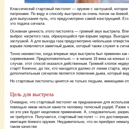
Классический стартовый пистолет — оружие с заглушкой, которое
патронами. По виду и способу выстрела он очень похож на боевой
для выпускания пуль, что предусмотрено самой конструкцией. Ег
это подача сигнала.
Основная ценность этого пистолета — громкий звук выстрела. Вп
выброс нагретого газа, образующийся при взрыве заряда. Выходно
заглушкой. А для выхода газа предусмотрено небольшое отверстие
взрыве появляется заметный дымок, который также служит в сигн
Точно неизвестно, когда впервые звук выстрела был применен как 
соревнования. Предположительно — в начале 19 века на конных с
случае, этот способ оказался действенным. Громкий хлопок недв
старт! Конечно, до тех, кто находится далеко от линии старта, зву
дополнительным сигналом является появление дыма, который вид
Но стартовые пистолеты ценятся не только людьми, имеющими отн
Цель для выстрела
Очевидно, что стартовый пистолет не предназначен для использов
помощью никак нельзя нанести человеку телесный ущерб. Разве чт
но это уже будет нецелевое применение. А, следовательно, разре
не требуется. Получается, стартовый пистолет — это достоверная
имитация боевого оружия. Неудивительно, что он приобрел немал
таком качестве.