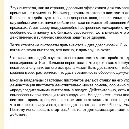
Звук выстрела, как ни странно, довольно эффективен для самоза
применять его уместно. Например, звуком стартового пистолета ле
Конечно, это действует только на дворовых псов, непривычных к 
служебные или охотничьи собаки все-таки не имеют обыкновения 
прохожих. А вот свору недружелюбно настроенных «дикарей» отпу
особенно если пальнуть с близкого расстояния. Есть мнение, что 
действенных и гуманных способов защиты от дворняг.
Те же стартовые пистолеты применяются и для дрессировки. С их
пугаться звука выстрела, что важно, к примеру, на охоте.
Что касается людей, звук стартового пистолета может сработать
неожиданности. Есть большая вероятность, что грохот как миним
некоторых случаях одного выстрела может быть достаточно, чтобы
крайней мере, растерялся, что даст возможность обороняющемуся
Многие владельцы стартовых пистолетов делают ставку на его уг
демонстрация пистолета действительно может помочь, особенно 
«предупредительным» выстрелом в воздух. Действительно, есть 
самообороны при помощи такого «оружия». Но здесь есть свои ню
пистолет, присмотревшись, все-таки можно отличить от настоящег
что его просто запугивают, это сведет на нет всю самооборону. Ес
Поэтому использовать стартовый пистолет для самозащиты можно 
действия.