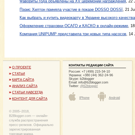
Фавориты года объявлены на XV церемонии награждения
, 22 
Пэрис Хилтон приняла участие в показе DOSSO DOSSİ
, 21 J
Как выбрать и купить видеокарту в Украине высокого качества
Оформление страховки ОСАГО и КАСКО в онлайн-режиме
, 1
Компания UNIPUMP представила три новых типа насосов
, 14
КОНТАКТЫ РЕДАКЦИИ САЙТА
О ПРОЕКТЕ
Россия: +7 (499) 215-34-10
СТАТЬИ
Украина: +380 (44) 362-24-96
Skype: b2blogger
КАРТА САЙТА
Email:
info@b2blogger.com
Twitter:
@b2blogger
АНАЛИЗ САЙТА
СТАТЬИ НАВСЕГДА
IPhone
Android
КОНТЕНТ ДЛЯ САЙТА
© 2005−2018,
B2Blogger.com — онлайн-
служба распространения
пресс-релизов. Официально
зарегистрированная
торговая марка.