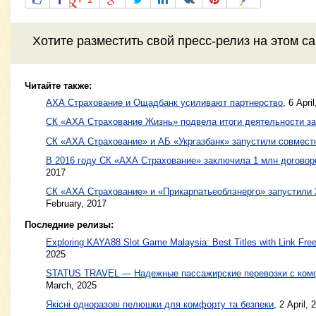
Хотите разместить свой пресс-релиз на этом с
Читайте также:
АХА Страхование и Ощадбанк усиливают партнерство
,
6 Apri
СК «АХА Страхование Жизнь» подвела итоги деятельности за
СК «АХА Страхование» и АБ «Укргазбанк» запустили совмес
В 2016 году СК «АХА Страхование» заключила 1 млн договор
2017
СК «АХА Страхование» и «Прикарпатьеоблэнерго» запустили 
February, 2017
Последние релизы:
Exploring KAYA88 Slot Game Malaysia: Best Titles with Link Free
2025
STATUS TRAVEL — Надежные пассажирские перевозки с ком
March, 2025
Якісні одноразові пелюшки для комфорту та безпеки
, 2 April, 