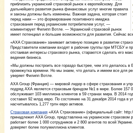
приблизить украинский страховой рынок к европейскому. Для
дальнейшего развития рынка финансовых услуг многие правила
и законы должны быть изменены. Важная задача, которая стоит
перед нами — это формирование позитивного имиджа
страхования перед украинским потребителем услуг, —
комментирует Филипп Вотле. — Украинский страховой рынок
имеет потенциал и большие возможности для развития. Сейчас все
«AXA Страхование» занимает активную позицию в развитии страхов
Представители компании входят в рабочие группы при МТСБУ и п
отстаивая интересы страхового рынка, стараются сделать его ма
ведения бизнеса.
«Мы должны построить все гораздо быстрее, чем это делалось в Е
промежутка времени. Но мы знаем, что делать и имеем все для р
уверяет Филипп Вотле.
AXA Group (Франция) — мировой лидер в сфере страхования и упр
подряд АХА является страховым брендом №1 в мире. Более 157 0
обслуживает 103 миллиона клиентов в 59 странах мира. В 2014 г
составил 92 млрд евро. По состоянию на 31 декабря 2014 года в 
насчитывалось 1,277 трлн евро активов.
Страховая компания
«АХА Страхование» (официальный сайт: http://
принадлежит AXA Group, представлена на украинском страховом р
работает более 1 000 сотрудников и 2 800 агентов по всей Украине
доверяет более полумиллиона клиентов.