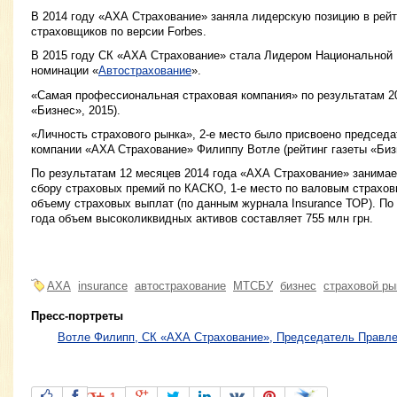
В 2014 году «АХА Страхование» заняла лидерскую позицию в рей
страховщиков по версии Forbes.
В 2015 году СК «АХА Страхование» стала Лидером Национальной 
номинации «
Автострахование
».
«Самая профессиональная страховая компания» по результатам 20
«Бизнес», 2015).
«Личность страхового рынка», 2-е место было присвоено председ
компании «AXA Страхование» Филиппу Вотле (рейтинг газеты «Бизн
По результатам 12 месяцев 2014 года «АХА Страхование» занимает
сбору страховых премий по КАСКО, 1-е место по валовым страхов
объему страховых выплат (по данным журнала Insurance ТОР). По 
года объем высоколиквидных активов составляет 755 млн грн.
AXA
insurance
автострахование
МТСБУ
бизнес
страховой ры
Пресс-портреты
Вотле Филипп, СК «АХА Страхование», Председатель Правл
1