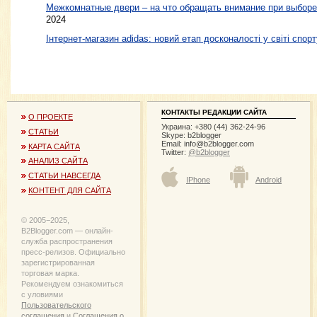
Межкомнатные двери – на что обращать внимание при выборе
2024
Інтернет-магазин adidas: новий етап досконалості у світі спорт
КОНТАКТЫ РЕДАКЦИИ САЙТА
О ПРОЕКТЕ
Украина: +380 (44) 362-24-96
СТАТЬИ
Skype: b2blogger
Email:
info@b2blogger.com
КАРТА САЙТА
Twitter:
@b2blogger
АНАЛИЗ САЙТА
СТАТЬИ НАВСЕГДА
IPhone
Android
КОНТЕНТ ДЛЯ САЙТА
© 2005−2025,
B2Blogger.com — онлайн-
служба распространения
пресс-релизов. Официально
зарегистрированная
торговая марка.
Рекомендуем ознакомиться
с уловиями
Пользовательского
соглашения
и
Соглашения о