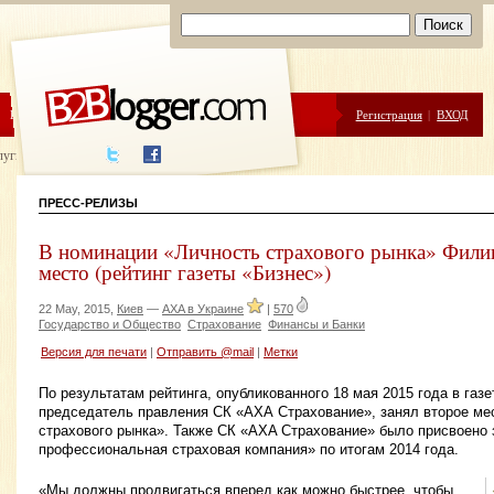
ЦЕНЫ
ПОМОЩЬ
Регистрация
|
ВХОД
луги написания
ПРЕСС-РЕЛИЗЫ
В номинации «Личность страхового рынка» Филип
место (рейтинг газеты «Бизнес»)
22 May, 2015,
Киев
—
AXA в Украине
|
570
Государство и Общество
Страхование
Финансы и Банки
Версия для печати
|
Отправить @mail
|
Метки
По результатам рейтинга, опубликованного 18 мая 2015 года в газ
председатель правления СК «АХА Страхование», занял второе ме
страхового рынка». Также СК «AXA Страхование» было присвоено
профессиональная страховая компания» по итогам 2014 года.
«Мы должны продвигаться вперед как можно быстрее, чтобы