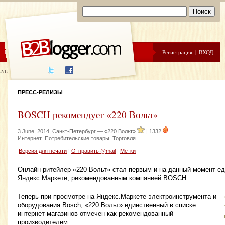
ЦЕНЫ
ПОМОЩЬ
Регистрация
|
ВХОД
луги написания
ПРЕСС-РЕЛИЗЫ
BOSCH рекомендует «220 Вольт»
3 June, 2014,
Санкт-Петербург
—
«220 Вольт»
|
1332
Интернет
Потребительские товары
Торговля
Версия для печати
|
Отправить @mail
|
Метки
Онлайн-ритейлер «220 Вольт» стал первым и на данный момент е
Яндекс.Маркете, рекомендованным компанией BOSCH.
Теперь при просмотре на Яндекс.Маркете электроинструмента и
оборудования Bosch, «220 Вольт» единственный в списке
интернет-магазинов отмечен как рекомендованный
производителем.