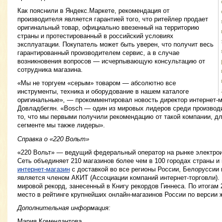
Как пояснили в Яндекс.Маркете, рекомендация от
производителя является гарантией того, что ритейлер продает
оригинальный товар, официально ввезенный на территорию
страны и протестированный в российский условиях
эксплуатации. Покупатель может быть уверен, что получит весь
гарантированный производителем сервис, а в случае
возникновения вопросов — исчерпывающую консультацию от
сотрудника магазина.
«Мы не торгуем «серым» товаром — абсолютно все
инструменты, техника и оборудование в нашем каталоге
оригинальные», — прокомментировал новость директор интернет-м
Довладбегян. «Bosch — один из мировых лидеров среди производ
то, что мы первыми получили рекомендацию от такой компании, дл
сегменте мы также лидеры».
Справка о «220 Вольт»
«220 Вольт» — ведущий федеральный оператор на рынке электрои
Сеть объединяет 210 магазинов более чем в 100 городах страны и
интернет-магазин
с доставкой во все регионы России, Белоруссии 
является членом АКИТ (Ассоциации компаний интернет-торговли).
мировой рекорд, занесенный в Книгу рекордов Гиннеса. По итогам 2
место в рейтинге крупнейших онлайн-магазинов России по верси
Дополнительная информация:
Мария Комендантова