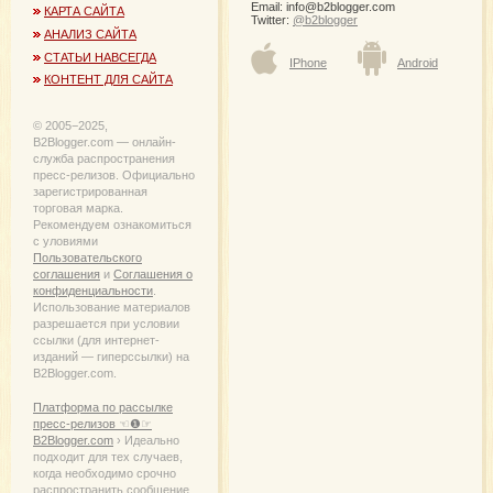
Email:
info@b2blogger.com
КАРТА САЙТА
Twitter:
@b2blogger
АНАЛИЗ САЙТА
СТАТЬИ НАВСЕГДА
IPhone
Android
КОНТЕНТ ДЛЯ САЙТА
© 2005−2025,
B2Blogger.com — онлайн-
служба распространения
пресс-релизов. Официально
зарегистрированная
торговая марка.
Рекомендуем ознакомиться
с уловиями
Пользовательского
соглашения
и
Соглашения о
конфиденциальности
.
Использование материалов
разрешается при условии
ссылки (для интернет-
изданий — гиперссылки) на
B2Blogger.com.
Платформа по рассылке
пресс-релизов ☜❶☞
B2Blogger.com
› Идеально
подходит для тех случаев,
когда необходимо срочно
распространить сообщение