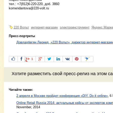
тел.: +7(812)6-220-220, доб. 3860
komendantova@220-volt.ru
220 Вольт
интернет-магазин
электроинструмент
Яндекс.Марке
Пресс-портреты
Довладбегян Леонид, «220 Вольт», директор интернет-магази
1
Хотите разместить свой пресс-релиз на этом с
Читайте также:
2 апреля в Москве пройдет конференция «DIY. Do it online»
,
6 
Online Retail Russia 2014: актуальные кейсы от экспертов ком
November, 2014