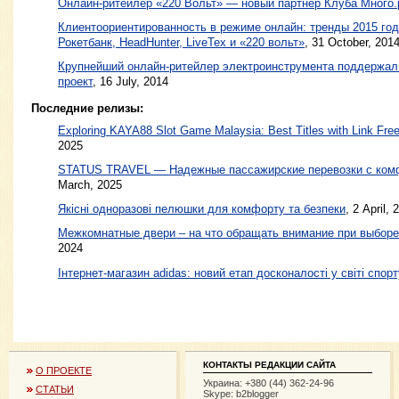
Онлайн-ритейлер «220 Вольт» — новый партнер Клуба Много.
Клиентоориентированность в режиме онлайн: тренды 2015 год
Рокетбанк, HeadHunter, LiveTex и «220 вольт»
,
31 October, 201
Крупнейший онлайн-ритейлер электроинструмента поддержал
проект
,
16 July, 2014
Последние релизы:
Exploring KAYA88 Slot Game Malaysia: Best Titles with Link Free
2025
STATUS TRAVEL — Надежные пассажирские перевозки с ком
March, 2025
Якісні одноразові пелюшки для комфорту та безпеки
, 2 April, 
Межкомнатные двери – на что обращать внимание при выборе
2024
Інтернет-магазин adidas: новий етап досконалості у світі спорт
КОНТАКТЫ РЕДАКЦИИ САЙТА
О ПРОЕКТЕ
Украина: +380 (44) 362-24-96
СТАТЬИ
Skype: b2blogger