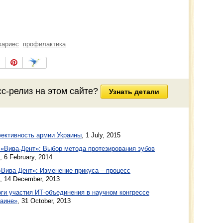
кариес
профилактика
сс-релиз
на этом сайте?
Узнать детали
ективность армии Украины
,
1 July, 2015
 «Вива-Дент»: Выбор метода протезирования зубов
,
6 February, 2014
«Вива-Дент»: Изменение прикуса – процесс
,
14 December, 2013
оги участия ИТ-объединения в научном конгрессе
аине»
,
31 October, 2013