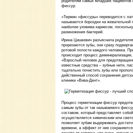
родителям самых младших пациентов о
фиссур.
«Термин «фиссуры» переводится с лат
называются бороздки на жевательной 
наиболее уязвима кариесом, поскольку
размножения бактерий.
Ирина Цишкевич разъяснила родителям 
прорезаются зубы, они cразу подверг
ротовой полости каждого человека. При
происходит процесс деминерализации, 
«Взрослый человек для предотвращени
известные средства – зубные нити, пас
тщательно почистить зубы или пропол
действенный способ сохранения детски
клиники «Вива-Дент».
Процесс герметизации фиссур предот
самым зубы от так называемого фиссу
составом, который представляет собо
осуществляется химическим или свето
позволяет зубам выдерживать достато
времени, а эффект от нее сохраняется 
защите от кариеса, что очень актуальн