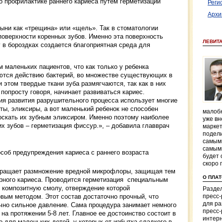
 профилактике раннего кариеса путем герметизации
Реги
Архи
ыни как «трещина» или «щель». Так в стоматологии
поверхности коренных зубов. Именно эта поверхность
ЛЕВИТ
 в бороздках создается благоприятная среда для
маленьких пациентов, что как только у ребенка
аются действию бактерий, во множестве существующих в
 этом твердые ткани зуба размягчаются, так как в них
попросту говоря, начинает развиваться кариес.
я развития разрушительного процесса использует многие
ты, эликсиры, а вот маленький ребенок не способен
малобю
оскать их зубным эликсиром. Именно поэтому наиболее
уже вн
х зубов – герметизация фиссур.», – добавила главврач
маркет
подели
самым
самым
будет 
скоро 
вращает размножение вредной микрофлоры, защищая тем
О ПЛА
рного кариеса. Проводится герметизация специальным
й композитную смолу, отверждение которой
Раздел
вым методом. Этот состав достаточно прочный, что
пресс
для р
чно сильное давление. Сама процедура занимает немного
пресс-
на протяжении 5-8 лет. Главное ее достоинство состоит в
интерн
о для маленьких детей, у которых от избытка сладкого в