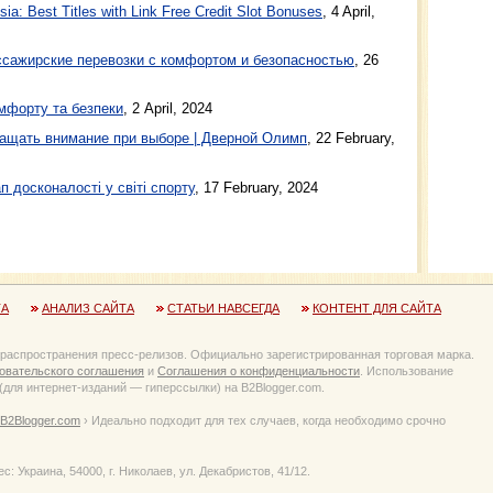
a: Best Titles with Link Free Credit Slot Bonuses
, 4 April,
ажирские перевозки с комфортом и безопасностью
, 26
мфорту та безпеки
, 2 April, 2024
ащать внимание при выборе | Дверной Олимп
, 22 February,
п досконалості у світі спорту
, 17 February, 2024
ТА
АНАЛИЗ САЙТА
СТАТЬИ НАВСЕГДА
КОНТЕНТ ДЛЯ САЙТА
 распространения пресс-релизов. Официально зарегистрированная торговая марка.
овательского соглашения
и
Соглашения о конфиденциальности
. Использование
для интернет-изданий — гиперссылки) на B2Blogger.com.
B2Blogger.com
› Идеально подходит для тех случаев, когда необходимо срочно
Украина, 54000, г. Николаев, ул. Декабристов, 41/12.