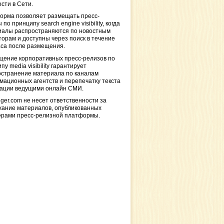
сти в Сети.
орма позволяет размещать пресс-
 по принципу search engine visibility, когда
иалы распространяются по новостным
торам и доступны через поиск в течение
са после размещения.
щение корпоративных пресс-релизов по
пу media visibility гарантирует
остранение материала по каналам
ационных агентств и перепечатку текста
кации ведущими онлайн СМИ.
ger.com не несет ответственности за
жание материалов, опубликованных
ерами пресс-релизной платформы.