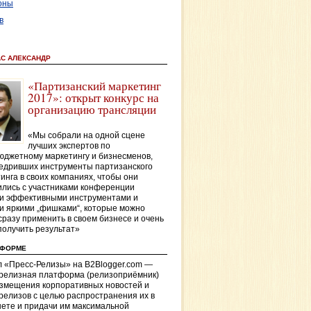
оны
в
АС АЛЕКСАНДР
«Партизанский маркетинг
2017»: открыт конкурс на
организацию трансляции
«Мы собрали на одной сцене
лучших экспертов по
джетному маркетингу и бизнесменов,
едривших инструменты партизанского
инга в своих компаниях, чтобы они
лись с участниками конференции
и эффективными инструментами и
и яркими „фишками“, которые можно
сразу применить в своем бизнесе и очень
получить результат»
ТФОРМЕ
 «Пресс-Релизы» на B2Blogger.com —
-релизная платформа (релизоприёмник)
азмещения корпоративных новостей и
релизов с целью распространения их в
ете и придачи им максимальной