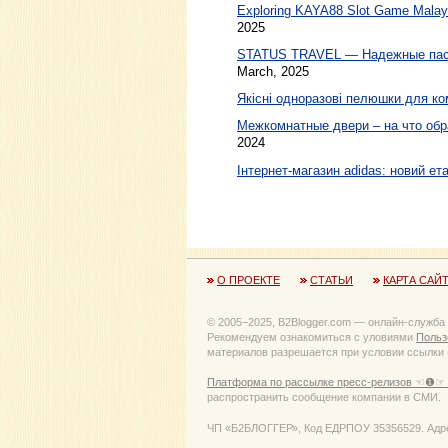
Exploring KAYA88 Slot Game Malaysi
2025
STATUS TRAVEL — Надежные пасс
March, 2025
Якісні одноразові пелюшки для ко
Межкомнатные двери – на что обр
2024
Інтернет-магазин adidas: новий ета
О ПРОЕКТЕ
СТАТЬИ
КАРТА САЙ
© 2005−2025, B2Blogger.com — онлайн-служба
Рекомендуем ознакомиться с уловиями
Польз
материалов разрешается при условии ссылки (
Платформа по рассылке пресс-релизов ☜❶☞ 
распространить сообщение компании в СМИ.
ЧП «Б2БЛОГГЕР», Код ЕДРПОУ 35356529. Адрес: 