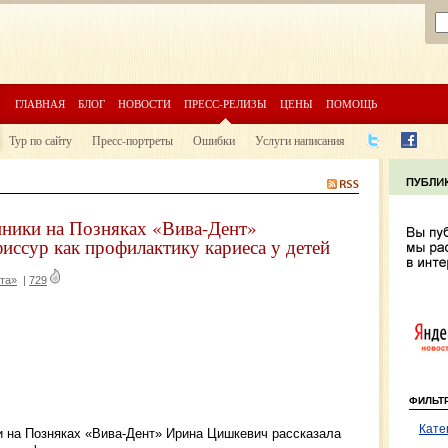
ГЛАВНАЯ
БЛОГ
НОВОСТИ
ПРЕСС-РЕЛИЗЫ
ЦЕНЫ
ПОМОЩЬ
Тур по сайту
Пресс-портреты
Ошибки
Услуги написания
иники на Позняках «Вива-Дент»
ссур как профилактику кариеса у детей
та»
|
729
ФИЛЬТ
Кате
ии на Позняках «Вива-Дент» Ирина Цишкевич рассказала