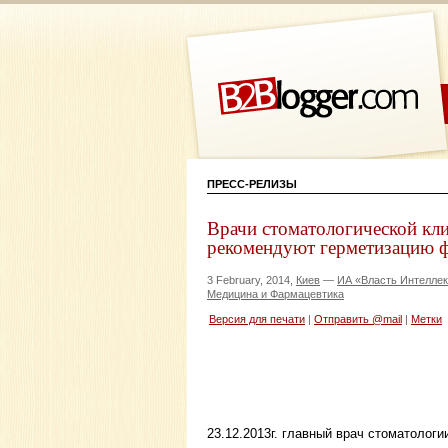
ПРЕСС-РЕЛИЗЫ
Врачи стоматологической кл
рекомендуют герметизацию фи
3 February, 2014,
Киев
—
ИА «Власть Интеллек
Медицина и Фармацевтика
Версия для печати
|
Отправить @mail
|
Метки
23.12.2013г. главный врач стоматолог