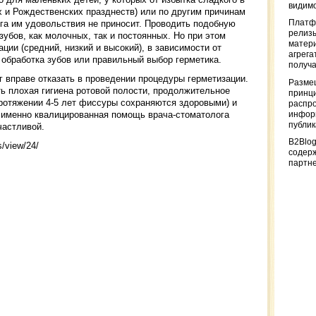
видимо
х и Рождественских празднеств) или по другим причинам
га им удовольствия не приносит. Проводить подобную
Платф
релизы
убов, как молочных, так и постоянных. Но при этом
матер
ции (средний, низкий и высокий), в зависимости от
агрега
обработка зубов или правильный выбор герметика.
получа
ог вправе отказать в проведении процедуры герметизации.
Разме
ть плохая гигиена ротовой полости, продолжительное
принци
протяжении 4-5 лет фиссуры сохраняются здоровыми) и
распр
й именно квалицированная помощь врача-стоматолога
информ
публи
частливой.
B2Blog
s/view/24/
содер
партн