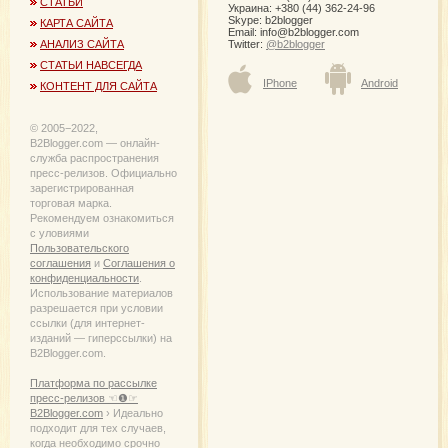
СТАТЬИ
Украина: +380 (44) 362-24-96
Skype: b2blogger
КАРТА САЙТА
Email:
info@b2blogger.com
Twitter:
@b2blogger
АНАЛИЗ САЙТА
СТАТЬИ НАВСЕГДА
IPhone
Android
КОНТЕНТ ДЛЯ САЙТА
© 2005−2022,
B2Blogger.com — онлайн-
служба распространения
пресс-релизов. Официально
зарегистрированная
торговая марка.
Рекомендуем ознакомиться
с уловиями
Пользовательского
соглашения
и
Соглашения о
конфиденциальности
.
Использование материалов
разрешается при условии
ссылки (для интернет-
изданий — гиперссылки) на
B2Blogger.com.
Платформа по рассылке
пресс-релизов ☜❶☞
B2Blogger.com
› Идеально
подходит для тех случаев,
когда необходимо срочно