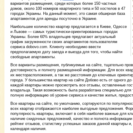
вариантов размещения, среди которых более 150 частных
домов, около 100 номеров квартирного типа и 50 хостелов в 47
городах Украины. На данный момент, это самая обширная база
апартаментов для аренды посуточно в Украине.
Наибольшее количество квартир предлагается в Киеве, Одессе
и Львове — самых туристически-ориентированных городах
Украины. Более 60% владельцев предлагают актуальный
график загруженности своих апартаментов пользователям
сервиса dobovo.com. Клиенту необходимо ввести
предполагаемую дату заезда и выезда для того, чтобы найти
свободные апартаменты.
Все варианты размещения, публикуемые на сайте, тщательно пров
достоверность и полноту размещенной информации. Для всех ква
их месторасположения, а так же расстояния до ключевых ориенти
города. У большинства квартир на сайте Добово есть от одного до
каждой квартиры можно просмотреть все отзывы, оставленные гос
владельца. Такая возможность была разработана специально для 
полную информацию об уровне сервиса и качестве жилья, предос
Все квартиры на сайте, по умолчанию, сортируются по популярност
всех квартир отображаются наиболее выгодные предложения. Форм
популярность квартиры, включает в себя наиболее важные для кли
наличие скидочных предложений, качество и полнота информации
рейтинг отзывов, статистику успешных заказов данной квартиры и,
календаря наличия.