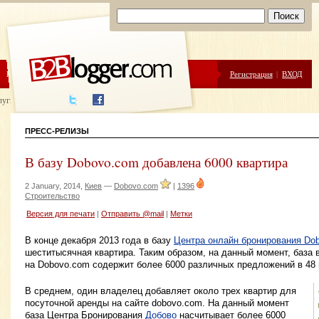
ЦЕНЫ
ПОМОЩЬ
Регистрация
|
ВХОД
луги написания
ПРЕСС-РЕЛИЗЫ
В базу Dobovo.com добавлена 6000 квартира
2 January, 2014,
Киев
—
Dobovo.com
|
1396
Строительство
Версия для печати
|
Отправить @mail
|
Метки
В конце декабря 2013 года в базу
Центра онлайн бронирования Do
шеститысячная квартира. Таким образом, на данный момент, база
на Dobovo.com содержит более 6000 различных предложений в 48 
В среднем, один владелец добавляет около трех квартир для
посуточной аренды на сайте dobovo.com. На данный момент
база Центра Бронирования
Добово
насчитывает более 6000