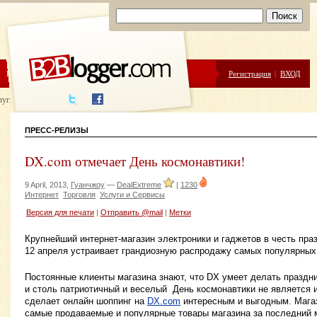
ЦЕНЫ
ПОМОЩЬ
Регистрация
|
ВХОД
луги написания
ПРЕСС-РЕЛИЗЫ
DX.com отмечает День космонавтики!
9 April, 2013,
Гуанчжоу
—
DealExtreme
|
1230
Интернет
Торговля
Услуги и Сервисы
Версия для печати
|
Отправить @mail
|
Метки
Крупнейший интернет-магазин электроники и гаджетов в честь пра
12 апреля устраивает грандиозную распродажу самых популярных
Постоянные клиенты магазина знают, что DX умеет делать празд
и столь патриотичный и веселый День космонавтики не является
сделает онлайн шоппинг на
DX.com
интересным и выгодным. Мага
самые продаваемые и популярные товары магазина за последний 