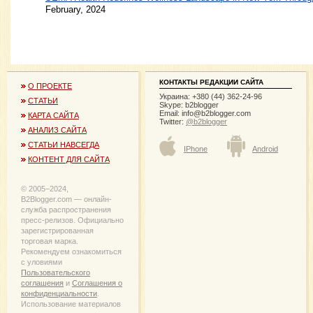
February, 2024
КОНТАКТЫ РЕДАКЦИИ САЙТА
О ПРОЕКТЕ
Украина: +380 (44) 362-24-96
СТАТЬИ
Skype: b2blogger
Email:
info@b2blogger.com
КАРТА САЙТА
Twitter:
@b2blogger
АНАЛИЗ САЙТА
СТАТЬИ НАВСЕГДА
IPhone
Android
КОНТЕНТ ДЛЯ САЙТА
© 2005−2024,
B2Blogger.com — онлайн-
служба распространения
пресс-релизов. Официально
зарегистрированная
торговая марка.
Рекомендуем ознакомиться
с уловиями
Пользовательского
соглашения
и
Соглашения о
конфиденциальности
.
Использование материалов