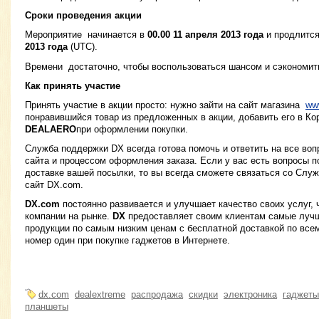
Сроки проведения акции
Мероприятие начинается в
00.00 11 апреля 2013 года
и продлится
2013 года
(UTC).
Времени достаточно, чтобы воспользоваться шансом и сэкономит
Как принять участие
Принять участие в акции просто: нужно зайти на сайт магазина
ww
понравившийся товар из предложенных в акции, добавить его в Кор
DEALAERO
при оформлении покупки.
Служба поддержки DX всегда готова помочь и ответить на все воп
сайта и процессом оформления заказа. Если у вас есть вопросы 
доставке вашей посылки, то вы всегда сможете связаться со Слу
сайт DX.com.
DX.com
постоянно развивается и улучшает качество своих услуг, 
компании на рынке.
DX
предоставляет своим клиентам самые лучш
продукции по самым низким ценам с бесплатной доставкой по все
номер один при покупке гаджетов в Интернете.
dx.com
dealextreme
распродажа
скидки
электроника
гаджеты
планшеты