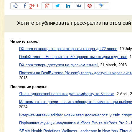
1
Хотите
опубликовать пресс-релиз
на этом са
Читайте также:
DX.com сокращает сроки отправки товара до 72 часов
,
19 July
DealeXtreme – Невероятные 50-процентные скидки ждут вас
,
1
DX.com теперь доступен на русском языке!
,
21 March, 2013
Платежи на DealExtreme (dx.com) теперь доступны через си
2013
Последние релизы:
Якісні одноразові пелюшки для комфорту та безпеки
, 2 April, 
Межкомнатные двери – на что обращать внимание при выборе
2024
Інтернет-магазин adidas: новий етап досконалості у світі спорт
Порівняння функцій навушників AirPods Pro та AirPods Pro 2 - 
SEMA Health Redefines Wellness Landscape in New York Through