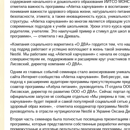
содержания начального и дошкольного образования ИИТСО МОНС
отметила важность программы «Абетка харчування» в воспитании
понимания важности здорового образа жизни, натурального питани
безопасности, этикета; а также иновационность курса, уникальнос
структуры. «Абетка харчування» во многом является образцом ус
современных подходов к учебе школьников. Уроки этого курса нра
родителям, учителям. Это наилучший пример и стимул для школ в
программе», — отметила г-жа Древаль.
«Компания социального маркетинга «О ДВА» гордится тем, что на
год подряд работают и успешно воплощают в жизнь такой значимы
Nestlé. Мы работаем над «Абеткой харчування» с начала ее созда
совершенствуем ее, поддерживаем и расширяем круг участников 
Лисовский, директор компании «О ДВА».
Одним из главных событий семинара стало анонсирование уникал
сайта Интернет-сообщества «Абетка харчування». Веб-ресурс, ка
подход к расширению аудитории программы присутствующим пред
соавтор программы «Азбука питания», руководитель IT-отдела ОО
Лисовская, директор по развитию ООО «О ДВА». Сейчас портал пр
официальном запуске мі сообщим отдельно «Мы уверены в том, чт
харчування» будет первой и самой популярной социальной сетью 
здоровый образ жизни», - отметила координатор программы Nestlé 
руководитель в отрасли нутрициологии Nestlé в Украине Оксана Д
Вторая часть семинара была полностью посвящена презентациям 
программы, которые представляли собственные разработки интера
промежуточные и итоговые результаты реализации программы, ос