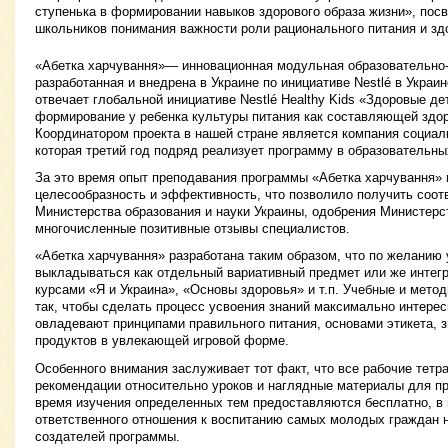
ступенька в формировании навыков здорового образа жизни», по
школьников понимания важности роли рационального питания и здо
«Абетка харчування»— инновационная модульная образовательно-
разработанная и внедрена в Украине по инициативе Nestlé в Укра
отвечает глобальной инициативе Nestlé Healthy Kids «Здоровые де
формирование у ребенка культуры питания как составляющей здор
Координатором проекта в нашей стране является компания социал
которая третий год подряд реализует программу в образовательны
За это время опыт преподавания программы «Абетка харчування» 
целесообразность и эффективность, что позволило получить соо
Министерства образования и науки Украины, одобрения Министерс
многочисленные позитивные отзывы специалистов.
«Абетка харчування» разработана таким образом, что по желанию
выкладываться как отдельный вариативный предмет или же интег
курсами «Я и Украина», «Основы здоровья» и т.п. Учебные и мето
так, чтобы сделать процесс усвоения знаний максимально интере
овладевают принципами правильного питания, основами этикета, 
продуктов в увлекающей игровой форме.
Особенного внимания заслуживает тот факт, что все рабочие тетр
рекомендации относительно уроков и наглядные материалы для пр
время изучения определенных тем предоставляются бесплатно, в
ответственного отношения к воспитанию самых молодых граждан 
создателей программы.