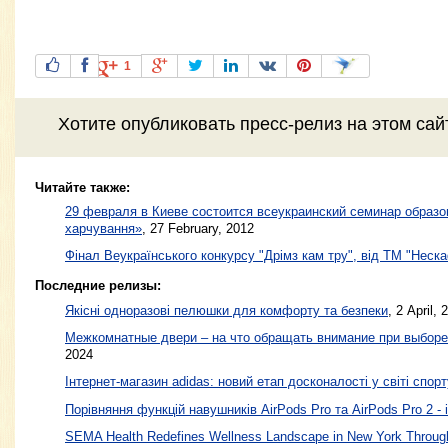
1
Хотите
опубликовать пресс-релиз
на этом са
Читайте также:
29 февраля в Киеве состоится всеукраинский семинар образ
харчування»
,
27 February, 2012
Фінал Веукраїнського конкурсу "Дрімз кам тру", від ТМ "Неск
Последние релизы:
Якісні одноразові пелюшки для комфорту та безпеки
, 2 April, 
Межкомнатные двери – на что обращать внимание при выборе
2024
Інтернет-магазин adidas: новий етап досконалості у світі спорт
Порівняння функцій навушників AirPods Pro та AirPods Pro 2 - 
SEMA Health Redefines Wellness Landscape in New York Through