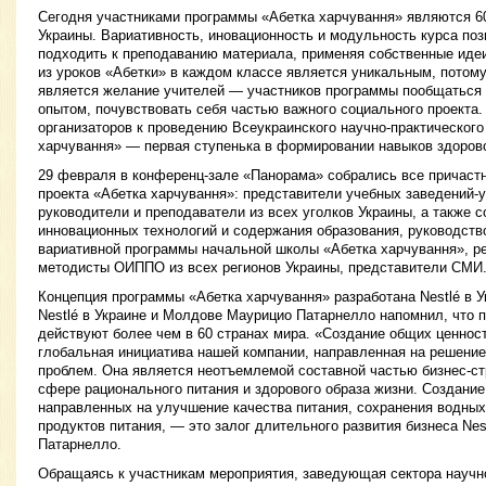
Сегодня участниками программы «Абетка харчування» являются 60
Украины. Вариативность, иновационность и модульность курса по
подходить к преподаванию материала, применяя собственные идеи
из уроков «Абетки» в каждом классе является уникальным, потом
является желание учителей — участников программы пообщаться 
опытом, почувствовать себя частью важного социального проекта.
организаторов к проведению Всеукраинского научно-практического
харчування» — первая ступенька в формировании навыков здорово
29 февраля в конференц-зале «Панорама» собрались все причаст
проекта «Абетка харчування»: представители учебных заведений-
руководители и преподаватели из всех уголков Украины, а также 
инновационных технологий и содержания образования, руководство
вариативной программы начальной школы «Абетка харчування», 
методисты ОИППО из всех регионов Украины, представители СМИ
Концепция программы «Абетка харчування» разработана Nestlé в У
Nestlé в Украине и Молдове Маурицио Патарнелло напомнил, что
действуют более чем в 60 странах мира. «Создание общих ценносте
глобальная инициатива нашей компании, направленная на решени
проблем. Она является неотъемлемой составной частью бизнес-стр
сфере рационального питания и здорового образа жизни. Создание
направленных на улучшение качества питания, сохранения водных
продуктов питания, — это залог длительного развития бизнеса Ne
Патарнелло.
Обращаясь к участникам мероприятия, заведующая сектора научн