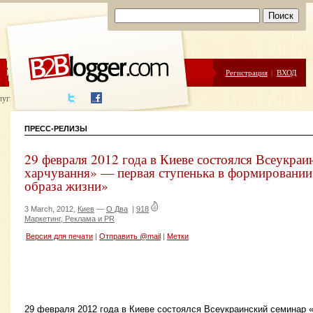
ЦЕНЫ
ПОМОЩЬ
Регистрация
|
ВХОД
луги написания
ПРЕСС-РЕЛИЗЫ
29 февраля 2012 года в Киеве состоялся Всеукраи
харчування» — первая ступенька в формировании
образа жизни»
3 March, 2012,
Киев
—
О Два
|
918
Маркетинг, Реклама и PR
Версия для печати
|
Отправить @mail
|
Метки
29 февраля 2012 года в Киеве состоялся Всеукраинский семинар 