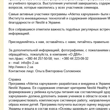
из учебного процесса. Выступления учителей завершились соде
вопросов, которые накопились у всех участников семинара.
Самые активные участники программы «Абетка харчування» были
Института инновационных технологий и содержания образования
благодарности от Nestlé в Украине.
Все собравшиеся отметили важность подобных регулярных встреч
информацией.
Присоединяйтесь к нам, оставайтесь с нами, питайтесь правильно 
За дополнительной информацией, фотографиями, с пожеланиями 
обращайтесь, пожалуйста, в компанию «О ДВА» :
тел./факс: +380 44 257-50-58; тел.: +380 44 223-09-32
e - mail: info@o 2.ua
http://www.o 2.ua
Контактное лицо: Ольга Викторовна Соломонюк
Справка
Программа «Абетка харчування» разработана и внедрена в Украин
Nestlé Украина. Ее содержание отвечает критериям Nestlé Healthy 
формирование у ребенка культуры питания как составляющей здор
харчування» должна дополнить знание учеников в области основ п
усовершенствовать комплексную системную работу, направленну
образа жизни детей. Программа получила высокую оценку веду
Украины и вошла в состав курса «Основы здоровья» для средних 