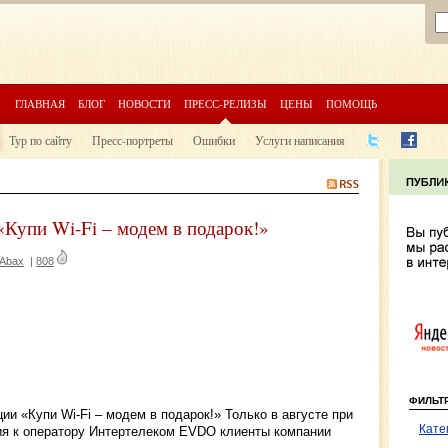
ГЛАВНАЯ
БЛОГ
НОВОСТИ
ПРЕСС-РЕЛИЗЫ
ЦЕНЫ
ПОМОЩЬ
Тур по сайту
Пресс-портреты
Ошибки
Услуги написания
«Купи Wi-Fi – модем в подарок!»
Abax
|
808
ФИЛЬТ
ии «Купи Wi-Fi – модем в подарок!» Только в августе при
Кате
ния к оператору Интертелеком EVDO клиенты компании