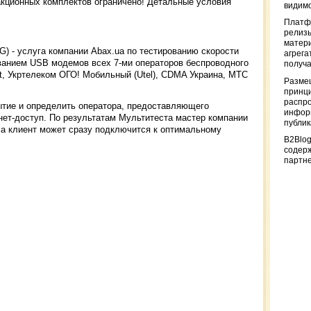
акционных комплектов ограничено! Детальные условия
видимо
Платф
релизы
матер
G) - услуга компании Abax.ua по тестированию скорости
агрега
ванием USB модемов всех 7-ми операторов беспроводного
получа
t, Укртелеком ОГО! Мобильный (Utel), CDMA Украина, МТС
Разме
принци
распр
ытие и определить оператора, предоставляющего
информ
нет-доступ. По результатам Мультитеста мастер компании
публи
 а клиент может сразу подключится к оптимальному
B2Blog
содер
партн