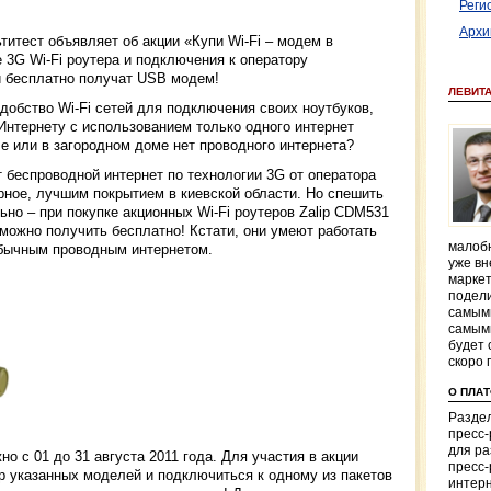
Реги
Архи
ьтитест объявляет об акции «Купи Wi-Fi – модем в
е 3G Wi-Fi роутера и подключения к оператору
 бесплатно получат USB модем!
ЛЕВИТ
добство Wi-Fi сетей для подключения своих ноутбуков,
Интернету с использованием только одного интернет
че или в загородном доме нет проводного интернета?
 беспроводной интернет по технологии 3G от оператора
рное, лучшим покрытием в киевской области. Но спешить
но – при покупке акционных Wi-Fi роутеров Zalip CDM531
 можно получить бесплатно! Кстати, они умеют работать
малобю
обычным проводным интернетом.
уже вн
маркет
подели
самым
самым
будет 
скоро 
О ПЛА
Раздел
пресс
для р
о с 01 до 31 августа 2011 года. Для участия в акции
пресс-
р указанных моделей и подключиться к одному из пакетов
интерн