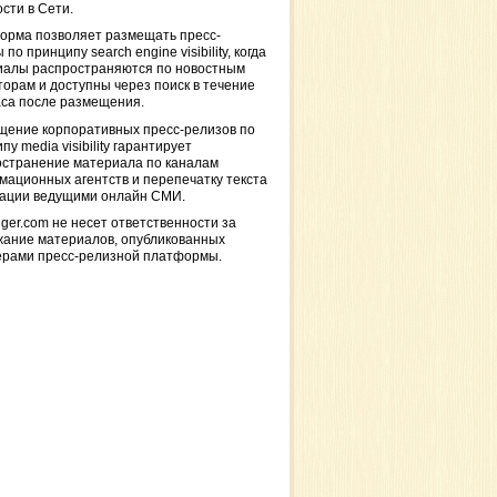
сти в Сети.
орма позволяет размещать пресс-
 по принципу search engine visibility, когда
иалы распространяются по новостным
торам и доступны через поиск в течение
са после размещения.
щение корпоративных пресс-релизов по
пу media visibility гарантирует
остранение материала по каналам
ационных агентств и перепечатку текста
кации ведущими онлайн СМИ.
ger.com не несет ответственности за
жание материалов, опубликованных
ерами пресс-релизной платформы.