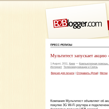
ПРЕСС-РЕЛИЗЫ
Мультитест запускает акцию 
1 August, 2011,
Киев
—
Компьютерная помощь 
Интернет
Телекоммуникации и Связь
Версия для печати
|
Отправить @mail
|
Метки
Компания Мультитест объявляет об акц
покупке 3G Wi-Fi роутера и подключе