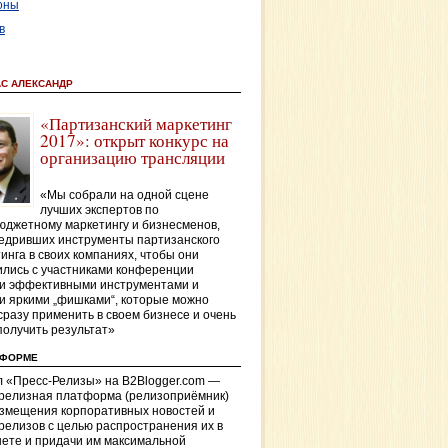
оны
в
АС АЛЕКСАНДР
«Партизанский маркетинг
2017»: открыт конкурс на
организацию трансляции
«Мы собрали на одной сцене
лучших экспертов по
джетному маркетингу и бизнесменов,
едривших инструменты партизанского
инга в своих компаниях, чтобы они
лись с участниками конференции
и эффективными инструментами и
и яркими „фишками“, которые можно
сразу применить в своем бизнесе и очень
получить результат»
ТФОРМЕ
 «Пресс-Релизы» на B2Blogger.com —
-релизная платформа (релизоприёмник)
азмещения корпоративных новостей и
релизов с целью распространения их в
ете и придачи им максимальной