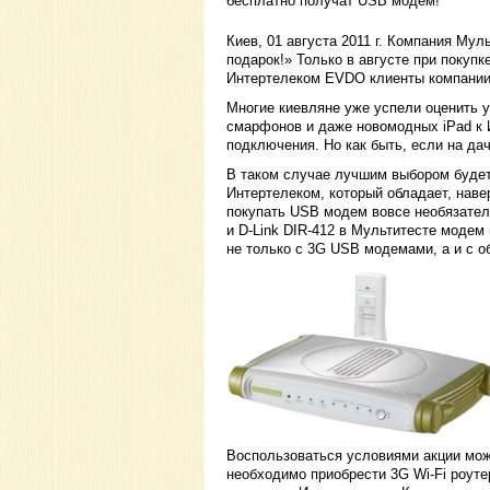
бесплатно получат USB модем!
Киев, 01 августа 2011 г. Компания Мул
подарок!» Только в августе при покупк
Интертелеком EVDO клиенты компании
Многие киевляне уже успели оценить у
смарфонов и даже новомодных iPad к 
подключения. Но как быть, если на да
В таком случае лучшим выбором будет
Интертелеком, который обладает, наве
покупать USB модем вовсе необязатель
и D-Link DIR-412 в Мультитесте модем
не только с 3G USB модемами, а и с 
Воспользоваться условиями акции можн
необходимо приобрести 3G Wi-Fi роуте