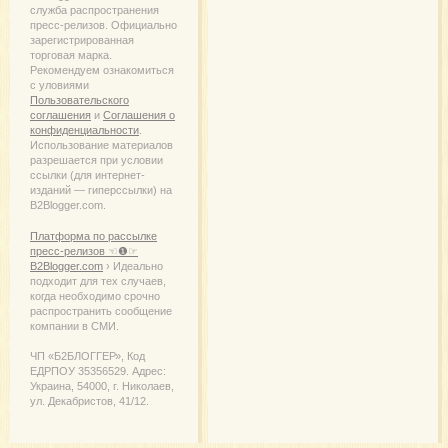
служба распространения
пресс-релизов. Официально
зарегистрированная
торговая марка.
Рекомендуем ознакомиться
с уловиями
Пользовательского
соглашения
и
Соглашения о
конфиденциальности
.
Использование материалов
разрешается при условии
ссылки (для интернет-
изданий — гиперссылки) на
B2Blogger.com.
Платформа по рассылке
пресс-релизов ☜❶☞
B2Blogger.com
› Идеально
подходит для тех случаев,
когда необходимо срочно
распространить сообщение
компании в СМИ.
ЧП «Б2БЛОГГЕР», Код
ЕДРПОУ 35356529. Адрес:
Украина, 54000, г. Николаев,
ул. Декабристов, 41/12.