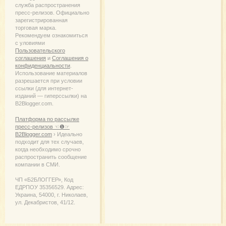
служба распространения
пресс-релизов. Официально
зарегистрированная
торговая марка.
Рекомендуем ознакомиться
с уловиями
Пользовательского
соглашения
и
Соглашения о
конфиденциальности
.
Использование материалов
разрешается при условии
ссылки (для интернет-
изданий — гиперссылки) на
B2Blogger.com.
Платформа по рассылке
пресс-релизов ☜❶☞
B2Blogger.com
› Идеально
подходит для тех случаев,
когда необходимо срочно
распространить сообщение
компании в СМИ.
ЧП «Б2БЛОГГЕР», Код
ЕДРПОУ 35356529. Адрес:
Украина, 54000, г. Николаев,
ул. Декабристов, 41/12.