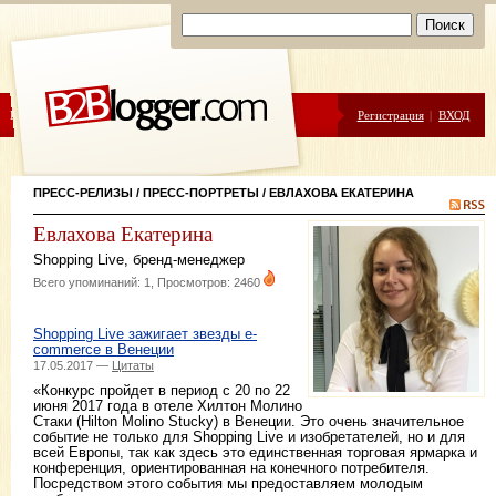
ЦЕНЫ
ПОМОЩЬ
Регистрация
|
ВХОД
ПРЕСС-РЕЛИЗЫ
/
ПРЕСС-ПОРТРЕТЫ
/ ЕВЛАХОВА ЕКАТЕРИНА
Евлахова Екатерина
Shopping Live
,
бренд-менеджер
Всего упоминаний: 1, Просмотров: 2460
Shopping Live зажигает звезды e-
commerce в Венеции
17.05.2017 —
Цитаты
«Конкурс пройдет в период с 20 по 22
июня 2017 года в отеле Хилтон Молино
Стаки (Hilton Molino Stucky) в Венеции. Это очень значительное
событие не только для Shopping Live и изобретателей, но и для
всей Европы, так как здесь это единственная торговая ярмарка и
конференция, ориентированная на конечного потребителя.
Посредством этого события мы предоставляем молодым