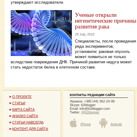
утверждают исследователи.
Ученые открыли
негенетические причины
развития рака
29 July, 2015
Специалисты, после проведения
ряда экспериментов,
установили: раковая опухоль
может появиться не только
вследствие повреждения ДНК. Причиной развития недуга может
стать недостаток белка в клеточном составе.
КОНТАКТЫ РЕДАКЦИИ САЙТА
О ПРОЕКТЕ
Украина: +380 (44) 362-24-96
СТАТЬИ
Skype: b2blogger
Email:
info@b2blogger.com
КАРТА САЙТА
Twitter:
@b2blogger
АНАЛИЗ САЙТА
СТАТЬИ НАВСЕГДА
IPhone
Android
КОНТЕНТ ДЛЯ САЙТА