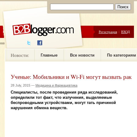
ЦЕНЫ
ПОМОЩЬ
Регистрация
|
ВХОД
ния новостей
Новости:
Главные
Все новости
По категориям
Ученые: Мобильники и Wi-Fi могут вызвать рак
28 July, 2015 —
Медицина и Фармацевтика
Специалисты, после проведения ряда исследований,
определили тот факт, что излучения, выделяемые
беспроводными устройствами, могут тать причиной
нарушения обмена веществ.