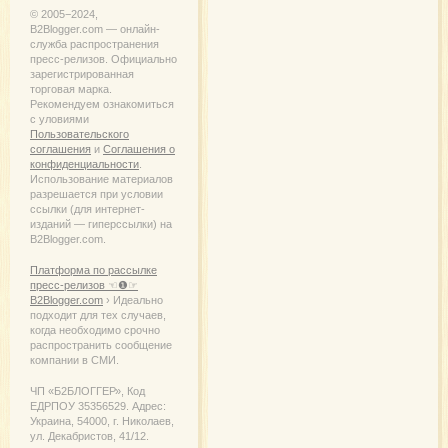
© 2005−2024,
B2Blogger.com — онлайн-
служба распространения
пресс-релизов. Официально
зарегистрированная
торговая марка.
Рекомендуем ознакомиться
с уловиями
Пользовательского
соглашения
и
Соглашения о
конфиденциальности
.
Использование материалов
разрешается при условии
ссылки (для интернет-
изданий — гиперссылки) на
B2Blogger.com.
Платформа по рассылке
пресс-релизов ☜❶☞
B2Blogger.com
› Идеально
подходит для тех случаев,
когда необходимо срочно
распространить сообщение
компании в СМИ.
ЧП «Б2БЛОГГЕР», Код
ЕДРПОУ 35356529. Адрес:
Украина, 54000, г. Николаев,
ул. Декабристов, 41/12.