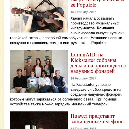
ее Populele
15 February, 2017
Xiaomi начала осваивать
производство музыкальных
инструментов. Компания
анонсировала выпуск «умной»
гавайской гитары, способной самообучаться. Название новинки
созвучно с названием самого инструмента — Populele.
LuminAID: на
Kickstarter собраны
деньги на производство
надувных фонарей
14 February, 2017
На Kickstarter успешно
завершился сбор средств на
создание надувных фонарей,
которые могут заряжаться от солнечного света. При помощи
устройства также можно зарядить мобильный телефон.
Huawei представит
защищенные телефоны
13 February, 2017