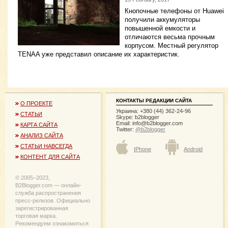
Кнопочные телефоны от Huawei
получили аккумуляторы
повышенной емкости и
отличаются весьма прочным
корпусом. Местный регулятор
TENAA уже представил описание их характеристик.
КОНТАКТЫ РЕДАКЦИИ САЙТА
О ПРОЕКТЕ
Украина: +380 (44) 362-24-96
СТАТЬИ
Skype: b2blogger
Email:
info@b2blogger.com
КАРТА САЙТА
Twitter:
@b2blogger
АНАЛИЗ САЙТА
СТАТЬИ НАВСЕГДА
IPhone
Android
КОНТЕНТ ДЛЯ САЙТА
© 2005−2023,
B2Blogger.com — онлайн-
служба распространения
пресс-релизов. Официально
зарегистрированная
торговая марка.
Рекомендуем ознакомиться