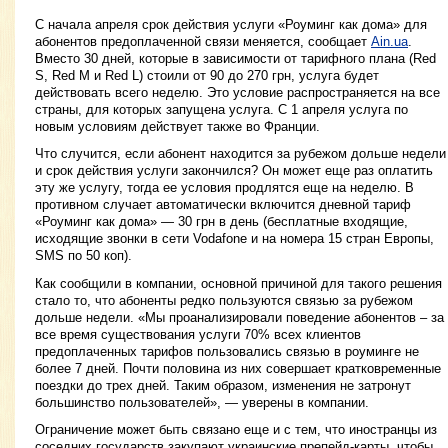
С начала апреля срок действия услуги «Роуминг как дома» для
абонентов предоплаченной связи меняется, сообщает
Ain.ua
.
Вместо 30 дней, которые в зависимости от тарифного плана (Red
S, Red M и Red L) стоили от 90 до 270 грн, услуга будет
действовать всего неделю. Это условие распространяется на все
страны, для которых запущена услуга. С 1 апреля услуга по
новым условиям действует также во Франции.
Что случится, если абонент находится за рубежом дольше недели
и срок действия услуги закончился? Он может еще раз оплатить
эту же услугу, тогда ее условия продлятся еще на неделю. В
противном случает автоматически включится дневной тариф
«Роуминг как дома» — 30 грн в день (бесплатные входящие,
исходящие звонки в сети Vodafone и на номера 15 стран Европы,
SMS по 50 коп).
Как сообщили в компании, основной причиной для такого решения
стало то, что абоненты редко пользуются связью за рубежом
дольше недели. «Мы проанализировали поведение абонентов – за
все время существования услуги 70% всех клиентов
предоплаченных тарифов пользовались связью в роуминге не
более 7 дней. Почти половина из них совершает кратковременные
поездки до трех дней. Таким образом, изменения не затронут
большинство пользователей», — уверены в компании.
Ограничение может быть связано еще и с тем, что иностранцы из
соседних государств закупают украинские препейд-карты, чтобы