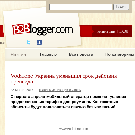
ЦЕНЫ
ПОМОЩЬ
Регистрация
|
ВХОД
ния новостей
Новости:
Главные
Все новости
По категориям
Vodafone Украина уменьшил срок действия
препейда
23 March, 2016 —
Телекоммуникации и Связь
С первого апреля мобильный оператор поменяет условия
предоплаченных тарифов для роуминга. Контрактные
абоненты будут пользоваться связью без изменений.
www.vodafone.com