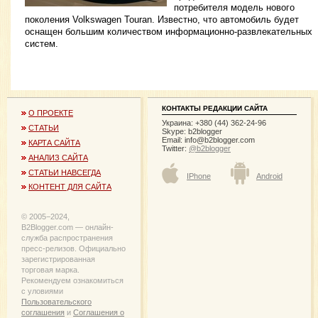
потребителя модель нового
поколения Volkswagen Touran. Известно, что автомобиль будет
оснащен большим количеством информационно-развлекательных
систем.
КОНТАКТЫ РЕДАКЦИИ САЙТА
О ПРОЕКТЕ
Украина: +380 (44) 362-24-96
СТАТЬИ
Skype: b2blogger
Email:
info@b2blogger.com
КАРТА САЙТА
Twitter:
@b2blogger
АНАЛИЗ САЙТА
СТАТЬИ НАВСЕГДА
IPhone
Android
КОНТЕНТ ДЛЯ САЙТА
© 2005−2024,
B2Blogger.com — онлайн-
служба распространения
пресс-релизов. Официально
зарегистрированная
торговая марка.
Рекомендуем ознакомиться
с уловиями
Пользовательского
соглашения
и
Соглашения о