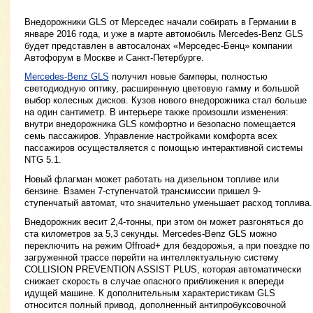
Внедорожники GLS от Мерседес начали собирать в Германии в
январе 2016 года, и уже в марте автомобиль Mercedes-Benz GLS
будет представлен в автосалонах «Мерседес-Бенц» компании
Автофорум в Москве и Санкт-Петербурге.
Mercedes-Benz GLS
получил новые бамперы, полностью
светодиодную оптику, расширенную цветовую гамму и большой
выбор колесных дисков. Кузов нового внедорожника стал больше
на один сантиметр. В интерьере также произошли изменения:
внутри внедорожника GLS комфортно и безопасно помещается
семь пассажиров. Управление настройками комфорта всех
пассажиров осуществляется с помощью интерактивной системы
NTG 5.1.
Новый флагман может работать на дизельном топливе или
бензине. Взамен 7-ступенчатой трансмиссии пришел 9-
ступенчатый автомат, что значительно уменьшает расход топлива.
Внедорожник весит 2,4-тонны, при этом он может разгоняться до
ста километров за 5,3 секунды. Mercedes-Benz GLS можно
переключить на режим Offroad+ для бездорожья, а при поездке по
загруженной трассе перейти на интеллектуальную систему
COLLISION PREVENTION ASSIST PLUS, которая автоматически
снижает скорость в случае опасного приближения к впереди
идущей машине. К дополнительным характеристикам GLS
относится полный привод, дополненный антипробуксовочной