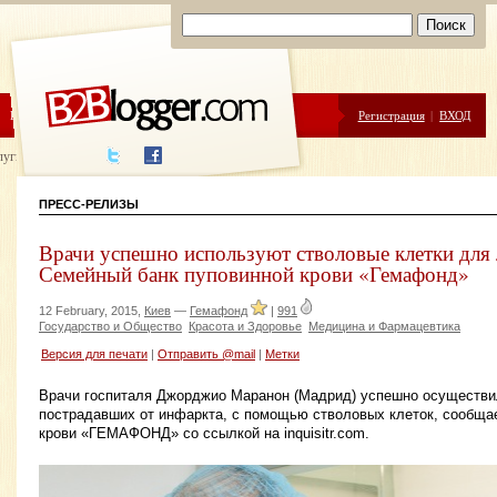
ЦЕНЫ
ПОМОЩЬ
Регистрация
|
ВХОД
луги написания
ПРЕСС-РЕЛИЗЫ
Врачи успешно используют стволовые клетки для
Семейный банк пуповинной крови «Гемафонд»
12 February, 2015,
Киев
—
Гемафонд
|
991
Государство и Общество
Красота и Здоровье
Медицина и Фармацевтика
Версия для печати
|
Отправить @mail
|
Метки
Врачи госпиталя Джорджио Маранон (Мадрид) успешно осуществи
пострадавших от инфаркта, с помощью стволовых клеток, сообща
крови «ГЕМАФОНД» со ссылкой на inquisitr.com.