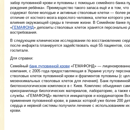
забор пуповинной крови и пуповины с помощью семейного банка п
рождения ребёнка». Преимущество такого запаса ещё и в том, что
содержат более молодые и активные стволовые клетки — более ре
отличие от костного мозга взрослого человека, клетки которого уж
влияния окружающей среды в течение жизни. В Семейном банке п
«
ГЕМАФОНД
» депозиты стволовых клеток хранятся персонально 
востребования.
В следующем клиническом исследовании по восстановлению серд
после инфаркта планируется задействовать ещё 55 пациентов, с
госпитале.
Для справки:
Семейный
банк пуповинной крови
«ГЕМАФОНД» — лицензированная
компания, с 2005 года предоставляющая в Украине услугу персон
стволовых клеток пуповинной крови и фрагментов пуповины (с це
мезенхимальных стволовых клеток для лечения). Банк пуповинной
биотехнологическом комплексе в г. Киев. Комплекс объединил сам
криохранилище биологических материалов, лабораторию, а также 
службы. «ГЕМАФОНД» является инициаторов и координатором Вс
применения пуповинной крови, в рамках которой уже более 200 д
сердца и нервной системы получили лечение с использованием их
крови.