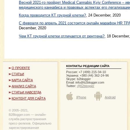
Весной 2021-го пройдет Medical Cannabis Kyiv Conference – и
медицинского каннабиса и правовых аспектах его легализации
Когда проводится КТ грудной клетки?
, 24 December, 2020
С февраля по апрель 2021 состоится онлайн марафон HR 
December, 2020
Чем КТ грудной клетки отличается от рентгена?
, 18 December
КОНТАКТЫ РЕДАКЦИИ САЙТА
О ПРОЕКТЕ
Россия: +7 (499) 215-34-10
СТАТЬИ
Украина: +380 (44) 362-24-96
Skype: b2blogger
КАРТА САЙТА
Email:
info@b2blogger.com
Twitter:
@b2blogger
АНАЛИЗ САЙТА
СТАТЬИ НАВСЕГДА
IPhone
Android
КОНТЕНТ ДЛЯ САЙТА
© 2005−2021,
B2Blogger.com — онлайн-
служба распространения
пресс-релизов. Официально
зарегистрированная