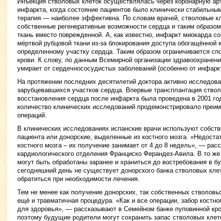
Инъекция стволовых клеток осуществлялась через коронарную ар
инфаркта, когда состояние пациентов было клинически стабильным
терапия — наиболее эффективна. По словам врачей, стволовые к
собственные регенеративные возможности сердца и таким образо
ткань вместо поврежденной. А, как известно, инфаркт миокарда 
мёртвой рубцовой ткани из-за блокирования доступа обогащённой 
определенному участку сердца. Таким образом ограничивается спо
крови. К слову, по данным Всемирной организации здравоохранен
умирает от сердечнососудистых заболеваний (особенно от инфаркт
На протяжении последних десятилетий доктора активно исследов
зарубцевавшихся участков сердца. Впервые трансплантация ствол
восстановления сердца после инфаркта была проведена в 2001 год
количество клинических исследований продемонстрировало преим
операций.
В клинических исследованиях испанские врачи используют собст
пациента или донорские, выделенные из костного мозга. «Недоста
костного мозга – их получение занимает от 4 до 8 недель», — рас
кардиологического отделения Франциско Ферандез-Авила. В то же
могут быть обработаны заранее и храниться до востребования в б
сегодняшний день не существует донорского банка стволовых клет
обратиться при необходимости лечения.
Тем не менее как получение донорских, так собственных стволовых
ещё и травматичная процедура. «Как и все операции, забор костно
для здоровья», — рассказывают в Семейном банке пуповинной кро
поэтому будущие родители могут сохранить запас стволовых клет