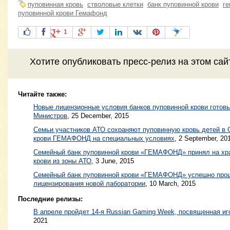
пуповинная кровь
стволовые клетки
банк пуповинной крови
г
пуповинной крови Гемафонд
1
Хотите
опубликовать пресс-релиз
на этом са
Читайте также:
Новые лицензионные условия банков пуповинной крови готов
Министров
,
25 December, 2015
Семьи участников АТО сохраняют пуповинную кровь детей в 
крови ГЕМАФОНД на специальных условиях
,
2 September, 20
Семейный банк пуповинной крови «ГЕМАФОНД» принял на хра
крови из зоны АТО
,
3 June, 2015
Семейный банк пуповинной крови «ГЕМАФОНД» успешно про
лицензирования новой лаборатории
,
10 March, 2015
Последние релизы:
В апреле пройдет 14-я Russian Gaming Week, посвященная иг
2021