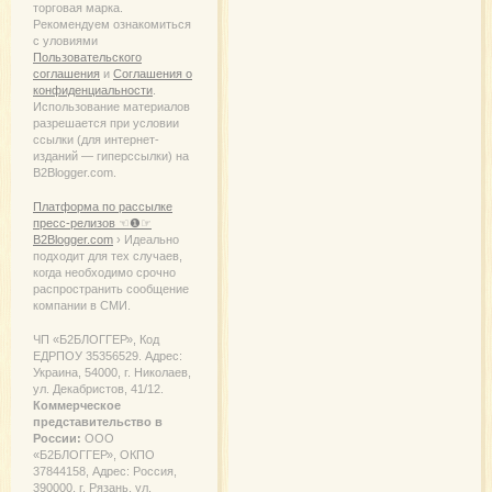
торговая марка.
Рекомендуем ознакомиться
с уловиями
Пользовательского
соглашения
и
Соглашения о
конфиденциальности
.
Использование материалов
разрешается при условии
ссылки (для интернет-
изданий — гиперссылки) на
B2Blogger.com.
Платформа по рассылке
пресс-релизов ☜❶☞
B2Blogger.com
› Идеально
подходит для тех случаев,
когда необходимо срочно
распространить сообщение
компании в СМИ.
ЧП «Б2БЛОГГЕР», Код
ЕДРПОУ 35356529. Адрес:
Украина, 54000, г. Николаев,
ул. Декабристов, 41/12.
Коммерческое
представительство в
России:
ООО
«Б2БЛОГГЕР», ОКПО
37844158, Адрес: Россия,
390000, г. Рязань, ул.