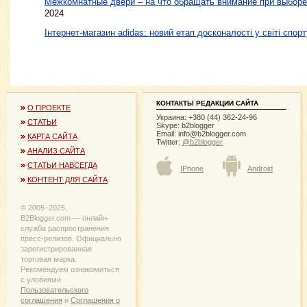
Межкомнатные двери – на что обращать внимание при выборе
2024
Інтернет-магазин adidas: новий етап досконалості у світі спорт
КОНТАКТЫ РЕДАКЦИИ САЙТА
О ПРОЕКТЕ
Украина: +380 (44) 362-24-96
СТАТЬИ
Skype: b2blogger
Email:
info@b2blogger.com
КАРТА САЙТА
Twitter:
@b2blogger
АНАЛИЗ САЙТА
СТАТЬИ НАВСЕГДА
IPhone
Android
КОНТЕНТ ДЛЯ САЙТА
© 2005−2025,
B2Blogger.com — онлайн-
служба распространения
пресс-релизов. Официально
зарегистрированная
торговая марка.
Рекомендуем ознакомиться
с уловиями
Пользовательского
соглашения
и
Соглашения о