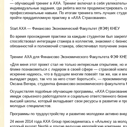
— обучающий тренинг в АХА. Тренинг включал в себя увлекатель
индивидуальные задания, где ребята могли продемонстрировать с
профессиональные навыки. По итогам тренинга пять лучших студ
пройти преддипломную практику в «АХА Страхование».
Start AXA — Финансово Экономический Факультет (ФЭФ) КНЕУ
Во время прохождения практики за каждым студентом был закрепл
способствовал интеграции стажера в коллектив, знакомил с бизне
обязанностей и полномочий стажера, обеспечивал получение знан
Тренинг AXA для Финансово Экономического Факультета ФЭФ КН
«Для меня этот проект стал не только интересным открытием, но
ближе познакомиться с лидером в своей сфере — страховой комп
искренне надеюсь, что в будущем многим повезёт так же, как и мн
выпадает редко, так что за него стоит бороться!», — прокомменти
Оксана Вегера, студентка финансово-экономического факультета 
Осуществляя подобные обучающие программы, «AXA Страхование
имидж серьезного работодателя и социально ответственного бизне
высшей школы, который вкладывает свои ресурсы в развитие и п
молодых специалистов.
Программы по трудоустройству и развитию молодежи активно вне
24 июня 2014 года АХА Group присоединилась к «Альянсу за молоде
который входят Nestlé и другие ведущие европейские компании, в