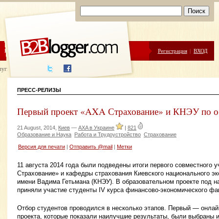
ЦЕНЫ
ПОМОЩЬ
Регистрация
|
ВХОД
луги написания
ПРЕСС-РЕЛИЗЫ
Первый проект «AXA Страхование» и КНЭУ по о
21 August, 2014,
Киев
—
AXA в Украине
|
821
Образование и Наука
Работа и Трудоустройство
Страхование
Версия для печати
|
Отправить @mail
|
Метки
11 августа 2014 года были подведены итоги первого совместного 
Страхование» и кафедры страхования Киевского национального эк
имени Вадима Гетьмана (КНЭУ). В образовательном проекте под
приняли участие студенты IV курса финансово-экономического фа
Отбор студентов проводился в несколько этапов. Первый — онлайн
проекта, которые показали наилучшие результаты, были выбраны и