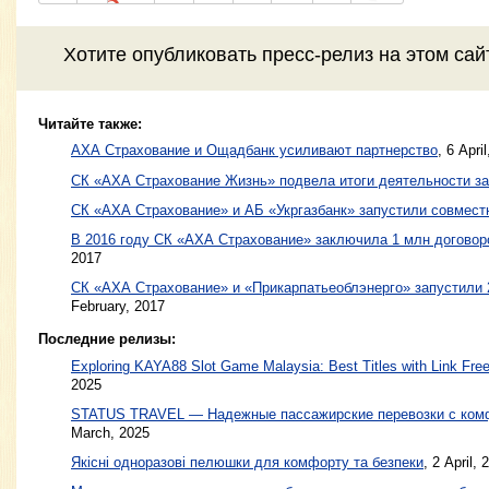
Хотите
опубликовать пресс-релиз
на этом са
Читайте также:
АХА Страхование и Ощадбанк усиливают партнерство
,
6 Apri
СК «АХА Страхование Жизнь» подвела итоги деятельности за
СК «АХА Страхование» и АБ «Укргазбанк» запустили совмес
В 2016 году СК «АХА Страхование» заключила 1 млн договор
2017
СК «АХА Страхование» и «Прикарпатьеоблэнерго» запустили 
February, 2017
Последние релизы:
Exploring KAYA88 Slot Game Malaysia: Best Titles with Link Free
2025
STATUS TRAVEL — Надежные пассажирские перевозки с ком
March, 2025
Якісні одноразові пелюшки для комфорту та безпеки
, 2 April, 