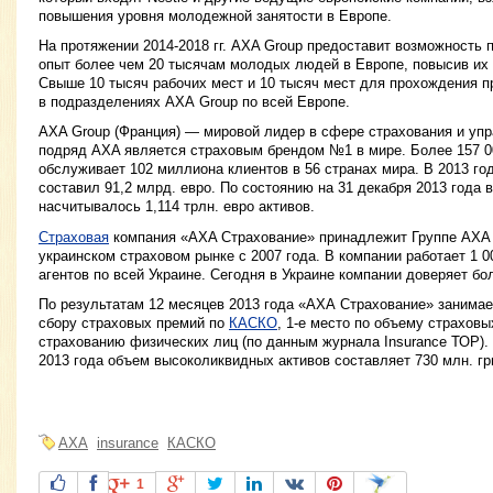
повышения уровня молодежной занятости в Европе.
На протяжении 2014-2018 гг. AXA Group предоставит возможность
опыт более чем 20 тысячам молодых людей в Европе, повысив их 
Свыше 10 тысяч рабочих мест и 10 тысяч мест для прохождения п
в подразделениях АХА Group по всей Европе.
AXA Group (Франция) — мировой лидер в сфере страхования и упр
подряд AXA является страховым брендом №1 в мире. Более 157 0
обслуживает 102 миллиона клиентов в 56 странах мира. В 2013 г
составил 91,2 млрд. евро. По состоянию на 31 декабря 2013 года 
насчитывалось 1,114 трлн. евро активов.
Страховая
компания «AXA Страхование» принадлежит Группе АХА 
украинском страховом рынке с 2007 года. В компании работает 1 0
агентов по всей Украине. Сегодня в Украине компании доверяет б
По результатам 12 месяцев 2013 года «АХА Страхование» занимает
сбору страховых премий по
КАСКО
, 1-е место по объему страховы
страхованию физических лиц (по данным журнала Insurance ТОР).
2013 года объем высоколиквидных активов составляет 730 млн. гр
AXA
insurance
КАСКО
1