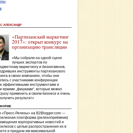
оны
в
АС АЛЕКСАНДР
«Партизанский маркетинг
2017»: открыт конкурс на
организацию трансляции
«Мы собрали на одной сцене
лучших экспертов по
джетному маркетингу и бизнесменов,
едривших инструменты партизанского
инга в своих компаниях, чтобы они
лись с участниками конференции
и эффективными инструментами и
и яркими „фишками“, которые можно
сразу применить в своем бизнесе и очень
получить результат»
ТФОРМЕ
 «Пресс-Релизы» на B2Blogger.com —
-релизная платформа (релизоприёмник)
азмещения корпоративных новостей и
релизов с целью распространения их в
ете и придачи им максимальной