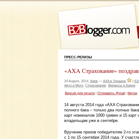
ПРЕСС-РЕЛИЗЫ
«AXA Страхование» поздравл
20 August, 2014,
Киев
—
AXA в Украине
|
61
Авто и Мото
Страхование
Финансы и Банки
Версия для печати
|
Отправить @mail
|
Метки
14 августа 2014 года «AXA Страховани
полного бака – только два полных бак
карт номиналом 1000 гривен и 15 карт
владельцам уже в сентябре.
Вручение призов победителям 2-го эта
с 1 по 15 сентября 2014 года. У счас