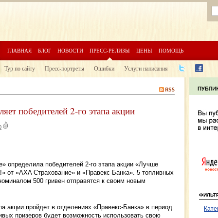
ГЛАВНАЯ
БЛОГ
НОВОСТИ
ПРЕСС-РЕЛИЗЫ
ЦЕНЫ
ПОМОЩЬ
Тур по сайту
Пресс-портреты
Ошибки
Услуги написания
яет победителей 2-го этапа акции
0
е» определила победителей 2-го этапа акции «Лучше
а!» от «AXA Страхование» и «Правекс-Банка». 5 топливных
 номиналом 500 гривен отправятся к своим новым
ФИЛЬТ
па акции пройдет в отделениях «Правекс-Банка» в период
Кате
тливых призеров будет возможность использовать свою