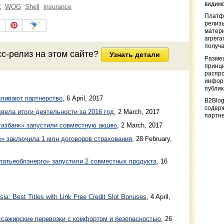
видимо
К
WOG
Shell
insurance
Платф
релизы
матер
агрега
получа
сс-релиз
на этом сайте?
Узнать детали
Разме
принци
распр
информ
публи
ливают партнерство
,
6 April, 2017
B2Blog
содер
ела итоги деятельности за 2016 год
,
2 March, 2017
партн
газбанк» запустили совместную акцию
,
2 March, 2017
» заключила 1 млн договоров страхования
,
28 February,
атьеоблэнерго» запустили 2 совместных продукта
,
16
a: Best Titles with Link Free Credit Slot Bonuses
, 4 April,
ажирские перевозки с комфортом и безопасностью
, 26