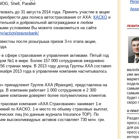
Реги
OG, Shell, Parallel.
Архи
вовать до 31 августа 2014 года. Принять участие в акции
приобрести два полиса автострахования от АХА:
КАСКО
и
ательной и добровольной автогражданки в любом
ЛЕВИТ
ными условиями Вы можете ознакомиться на сайте
ny/action/pravexbank/
вестны после розыгрыша призов 3-го этапа акции,
ода.
 в сфере страхования и управления активами. Пятый год
ом №1 в мире. Более 157 000 сотрудников ежедневно
56 странах мира. В 2013 году доход Группы AXA составил
малобю
декабря 2013 года в управлении компании насчитывалось
уже вн
маркет
подели
» принадлежит Группе AXA (Франция), представлена на
самым
а. В компании работает 1 000 сотрудников и 2 300
самым
краине компании доверяет более полумиллиона клиентов.
будет 
скоро 
страховая компания «AXA Страхование» занимает 1-е
ремий по КАСКО, 1-е место по объему страховых выплат,
О ПЛА
ических лиц (по данным журнала Insurance ТОР). По
Раздел
ъем высоколиквидных активов составляет 730 млн. грн.
пресс
для р
пресс-
интерн