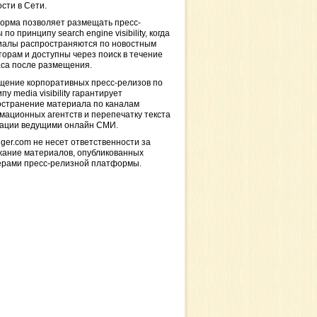
сти в Сети.
орма позволяет размещать пресс-
 по принципу search engine visibility, когда
иалы распространяются по новостным
торам и доступны через поиск в течение
са после размещения.
щение корпоративных пресс-релизов по
пу media visibility гарантирует
остранение материала по каналам
ационных агентств и перепечатку текста
кации ведущими онлайн СМИ.
ger.com не несет ответственности за
жание материалов, опубликованных
ерами пресс-релизной платформы.