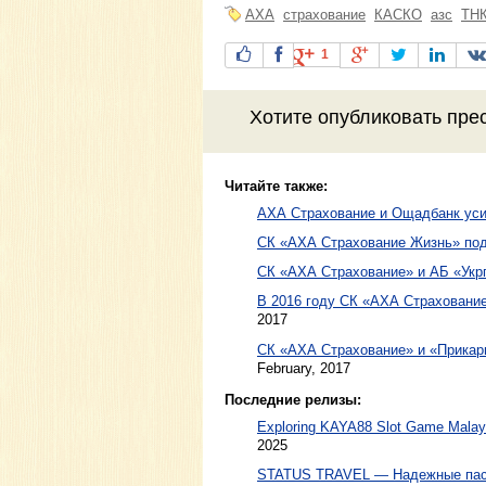
АХА
страхование
КАСКО
азс
ТН
1
Хотите
опубликовать пре
Читайте также:
АХА Страхование и Ощадбанк уси
СК «АХА Страхование Жизнь» подв
СК «АХА Страхование» и АБ «Укр
В 2016 году СК «АХА Страхование
2017
СК «АХА Страхование» и «Прикарп
February, 2017
Последние релизы:
Exploring KAYA88 Slot Game Malaysi
2025
STATUS TRAVEL — Надежные пасс