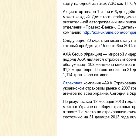
карту на одной из таких АЗС как ТНК, W
Акция стартовала 1 июня и будет дейст
может каждый. Для этого необходимо 
обязательной автогражданки или обяз
отделении «Правекс-Банка». С деталь
компании:
http://axa-ukraine.com/compa
Следующие 20 счастливчиков станут из
который пройдет до 15 сентября 2014 г
AXA Group (Франция) — мировой лидер
подряд АХА является страховым бренд
обслуживает 102 миллиона клиентов в 
91,2 млрд. евро. По состоянию на 31 
1,114 трлн. евро активов.
Страховая
компания «АХА Страхование
украинском страховом рынке с 2007 год
агентов по всей Украине. Сегодня в У
По результатам 12 месяцев 2013 года 
место в Украине по сбору страховых п
а также 1-е место по страхованию физ
состоянию на 31 декабря 2013 года об