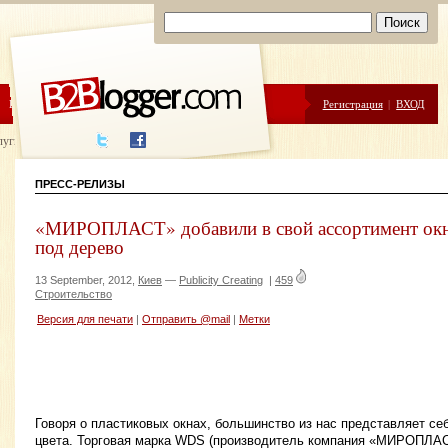
ЦЕНЫ
ПОМОЩЬ
Регистрация
|
ВХОД
луги написания
ПРЕСС-РЕЛИЗЫ
«МИРОПЛАСТ» добавили в свой ассортимент окн
под дерево
13 September, 2012,
Киев
—
Publicity Creating
|
459
Строительство
Версия для печати
|
Отправить @mail
|
Метки
Говоря о пластиковых окнах, большинство из нас представляет се
цвета. Торговая марка WDS (производитель компания «МИРОПЛАС