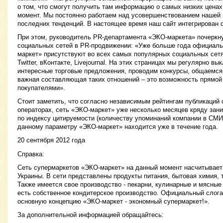
о том, что смогут получить там информацию о самых низких цена
момент. Мы постоянно работаем над усовершенствованием нашей 
последних тенденций. В настоящее время наш сайт интегрирован 
При этом, руководитель PR-департамента «ЭКО-маркета» почеркну
социальных сетей в PR-продвижении: «Уже больше года официаль
маркет» присутствуют во всех самых популярных социальных сетя
Twitter, вКонтакте, Livejournal. На этих страницах мы регулярно в
интересные торговые предложения, проводим конкурсы, общаемся
важная составляющая таких отношений – это возможность прямой 
покупателями».
Стоит заметить, что согласно независимым рейтингам публикаций 
операторах, сеть «ЭКО-маркет» уже несколько месяцев кряду за
по индексу цитируемости (количеству упоминаний компании в СМИ)
данному параметру «ЭКО-маркет» находится уже в течение года.
20 сентября 2012 года
Справка:
Сеть супермаркетов «ЭКО-маркет» на данный момент насчитывает 
Украины. В сети представлены продукты питания, бытовая химия, 
Также имеется свое производство - пекарни, кулинарные и мясные
есть собственное кондитерское производство. Официальный слога
основную концепцию «ЭКО-маркет - экономный супермаркет!».
За дополнительной информацией обращайтесь: