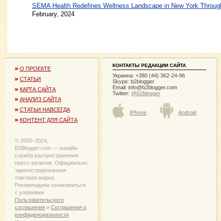
SEMA Health Redefines Wellness Landscape in New York Through
February, 2024
КОНТАКТЫ РЕДАКЦИИ САЙТА
О ПРОЕКТЕ
Украина: +380 (44) 362-24-96
СТАТЬИ
Skype: b2blogger
Email:
info@b2blogger.com
КАРТА САЙТА
Twitter:
@b2blogger
АНАЛИЗ САЙТА
СТАТЬИ НАВСЕГДА
IPhone
Android
КОНТЕНТ ДЛЯ САЙТА
© 2005−2024,
B2Blogger.com — онлайн-
служба распространения
пресс-релизов. Официально
зарегистрированная
торговая марка.
Рекомендуем ознакомиться
с уловиями
Пользовательского
соглашения
и
Соглашения о
конфиденциальности
.