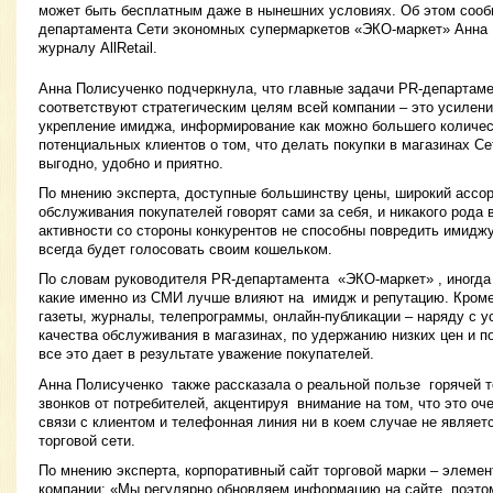
может быть бесплатным даже в нынешних условиях. Об этом соо
департамента Сети экономных супермаркетов «ЭКО-маркет» Анна 
журналу AllRetail.
Анна Полисученко подчеркнула, что главные задачи PR-департам
соответствуют стратегическим целям всей компании – это усилени
укрепление имиджа, информирование как можно большего количес
потенциальных клиентов о том, что делать покупки в магазинах С
выгодно, удобно и приятно.
По мнению эксперта, доступные большинству цены, широкий ассор
обслуживания покупателей говорят сами за себя, и никакого род
активности со стороны конкурентов не способны повредить имидж
всегда будет голосовать своим кошельком.
По словам руководителя PR-департамента «ЭКО-маркет» , иногда
какие именно из СМИ лучше влияют на имидж и репутацию. Кроме 
газеты, журналы, телепрограммы, онлайн-публикации – наряду с 
качества обслуживания в магазинах, по удержанию низких цен и 
все это дает в результате уважение покупателей.
Анна Полисученко также рассказала о реальной пользе горячей 
звонков от потребителей, акцентируя внимание на том, что это оч
связи с клиентом и телефонная линия ни в коем случае не являе
торговой сети.
По мнению эксперта, корпоративный сайт торговой марки – элеме
компании: «Мы регулярно обновляем информацию на сайте, поэто