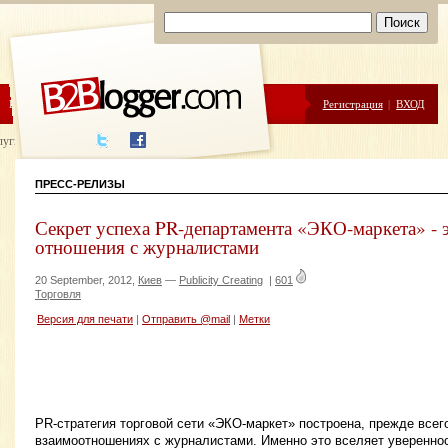
ЦЕНЫ
ПОМОЩЬ
Регистрация
|
ВХОД
луги написания
ПРЕСС-РЕЛИЗЫ
Секрет успеха PR-департамента «ЭКО-маркета» - 
отношения с журналистами
20 September, 2012,
Киев
—
Publicity Creating
|
601
Торговля
Версия для печати
|
Отправить @mail
|
Метки
PR-стратегия торговой сети «ЭКО-маркет» построена, прежде всег
взаимоотношениях с журналистами. Именно это вселяет увереннос