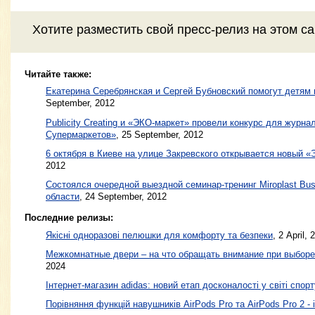
Хотите разместить свой пресс-релиз на этом с
Читайте также:
Екатерина Серебрянская и Сергей Бубновский помогут детям 
September, 2012
Publicity Creating и «ЭКО-маркет» провели конкурс для журна
Супермаркетов»
,
25 September, 2012
6 октября в Киеве на улице Закревского открывается новый 
2012
Состоялся очередной выездной семинар-тренинг Miroplast Bus
области
,
24 September, 2012
Последние релизы:
Якісні одноразові пелюшки для комфорту та безпеки
, 2 April, 
Межкомнатные двери – на что обращать внимание при выборе
2024
Інтернет-магазин adidas: новий етап досконалості у світі спорт
Порівняння функцій навушників AirPods Pro та AirPods Pro 2 - 