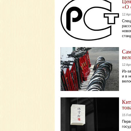
Цен
«О 
12 Apr
Спец
расс
ново
стан
Сам
вел
12 Apr
Из-з
и в 
вело
Кит
тов
15 Fe
Перв
госу