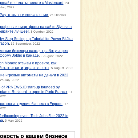
ршайте оплаты вместе с Mastercard
,
23
ber, 2022
tPay: отзывы и впечатление
,
26 October,
рофоны и смартфоны на сайте Stylus.ua
бирайте лучшее!
,
3 October, 2022
by-Step Setting up Tutorial for Power BI Jira
ration
,
15 September, 2022
инские беженцы находят работу через
форму Joblio в Канаде
,
9 August, 2022
on Money: отзывы о проекте, как
ботать в сети, играя в слоты
,
5 August, 2022
ие игровые автоматы на деньги в 2022
25 July, 2022
e of PRNEWS.IO start-up founded by
nian e-Resident to open in Porto Franco
,
31
2022
ожности ведения бизнеса в Европе
,
17
2022
orthcoming event Tech Jobs Fair 2022 in
na
,
5 May, 2022