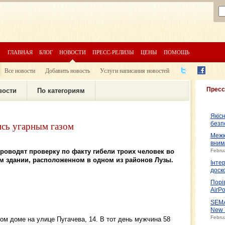
ГЛАВНАЯ
БЛОГ
НОВОСТИ
ПРЕСС-РЕЛИЗЫ
ЦЕНЫ
ПОМОЩЬ
Все новости
Добавить новость
Услуги написания новостей
Пресс
вости
По категориям
Якіс
ись угарным газом
безп
Межк
вним
роводят проверку по факту гибели троих человек во
Febru
м здании, расположенном в одном из районов Лузы.
Інте
доско
Порі
AirPo
SEMA
New 
Febru
ом доме на улице Пугачева, 14. В тот день мужчина 58