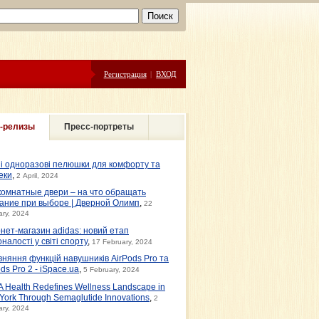
Регистрация
|
ВХОД
-релизы
Пресс-портреты
ні одноразові пелюшки для комфорту та
еки
,
2 April, 2024
омнатные двери – на что обращать
ание при выборе | Дверной Олимп
,
22
ary, 2024
рнет-магазин adidas: новий етап
налості у світі спорту
,
17 February, 2024
вняння функцій навушників AirPods Pro та
ds Pro 2 - iSpace.ua
,
5 February, 2024
 Health Redefines Wellness Landscape in
York Through Semaglutide Innovations
,
2
ary, 2024