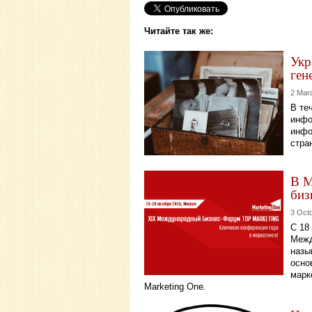
Читайте так же:
Укр
ген
2 Mar
В те
инфо
инфо
стра
В М
биз
3 Oct
С 18
Межд
назы
осно
марк
Marketing One.