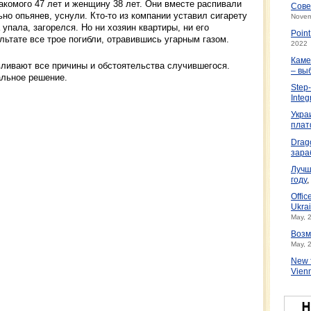
накомого 47 лет и женщину 38 лет. Они вместе распивали
Сове
ьно опьянев, уснули. Кто-то из компании уставил сигарету
Novem
 упала, загорелся. Но ни хозяин квартиры, ни его
Poin
льтате все трое погибли, отравившись угарным газом.
2022
Каме
ливают все причины и обстоятельства случившегося.
– вы
альное решение.
Step-
Integ
Укра
плат
Drag
зара
Лучш
году
,
Offic
Ukrai
May, 
Возм
May, 
New f
Vien