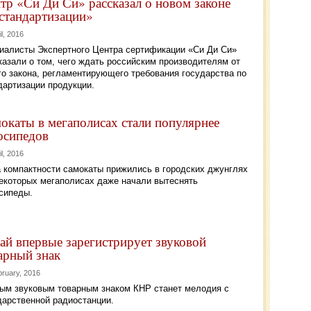
тр «Си Ди Си» рассказал о новом законе
стандартизации»
il, 2016
иалисты Экспертного Центра сертификации «Си Ди Си»
казали о том, чего ждать российским производителям от
го закона, регламентирующего требования государства по
дартизации продукции.
окаты в мегаполисах стали популярнее
осипедов
il, 2016
а компактности самокаты прижились в городских джунглях
некоторых мегаполисах даже начали вытеснять
сипеды.
ай впервые зарегистрирует звуковой
арный знак
bruary, 2016
ым звуковым товарным знаком КНР станет мелодия с
дарственной радиостанции.