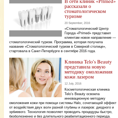
В сети клиник «Primed»
рассказали о
стоматологическом
туризме
20 September, 2016
«Стоматологический Центр
Города «Primed» представил
клиентам новое направление —
стоматологический туризм. Программа, которая получила
название «Стоматологический туризм в Северной столице»,
стартовала в Санкт-Петербурге в сентябре 2016 года.
Клиника Telo’s Beauty
представила новую
методику омоложения
кожи лазером
12 July, 2016
Косметологическая клиника
Telo’s Beauty освоила
инновационную методику
омоложения кожи при помощи системы Halo, сочетающей эффект
от воздействия двух волн разной глубины и лазеров: диодного и
эрбиевого. Технология позволяет проводить процедуры быстро,
безболезненно и без длительного реабилитационного периода.