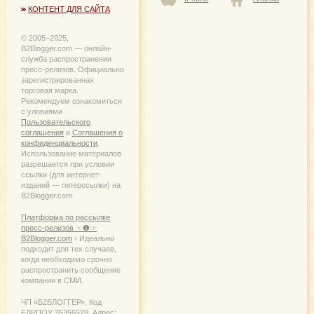
КОНТЕНТ ДЛЯ САЙТА
© 2005−2025,
B2Blogger.com — онлайн-
служба распространения
пресс-релизов. Официально
зарегистрированная
торговая марка.
Рекомендуем ознакомиться
с уловиями
Пользовательского
соглашения
и
Соглашения о
конфиденциальности
.
Использование материалов
разрешается при условии
ссылки (для интернет-
изданий — гиперссылки) на
B2Blogger.com.
Платформа по рассылке
пресс-релизов ☜❶☞
B2Blogger.com
› Идеально
подходит для тех случаев,
когда необходимо срочно
распространить сообщение
компании в СМИ.
ЧП «Б2БЛОГГЕР», Код
ЕДРПОУ 35356529. Адрес: