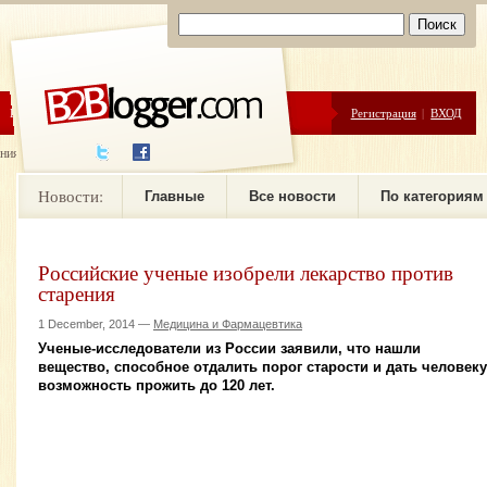
ЦЕНЫ
ПОМОЩЬ
Регистрация
|
ВХОД
ния новостей
Новости:
Главные
Все новости
По категориям
Российские ученые изобрели лекарство против
старения
1 December, 2014 —
Медицина и Фармацевтика
Ученые-исследователи из России заявили, что нашли
вещество, способное отдалить порог старости и дать человеку
возможность прожить до 120 лет.