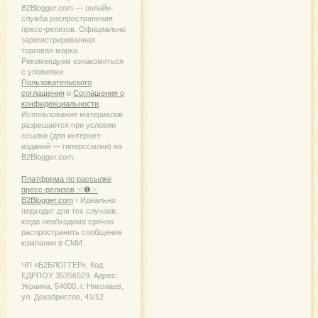
B2Blogger.com — онлайн-
служба распространения
пресс-релизов. Официально
зарегистрированная
торговая марка.
Рекомендуем ознакомиться
с уловиями
Пользовательского
соглашения
и
Соглашения о
конфиденциальности
.
Использование материалов
разрешается при условии
ссылки (для интернет-
изданий — гиперссылки) на
B2Blogger.com.
Платформа по рассылке
пресс-релизов ☜❶☞
B2Blogger.com
› Идеально
подходит для тех случаев,
когда необходимо срочно
распространить сообщение
компании в СМИ.
ЧП «Б2БЛОГГЕР», Код
ЕДРПОУ 35356529. Адрес:
Украина, 54000, г. Николаев,
ул. Декабристов, 41/12.