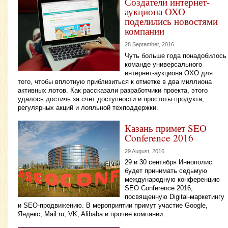
Создатели интернет-
аукциона OXO
поделились новостями
компании
28 September, 2016
Чуть больше года понадобилось
команде универсального
интернет-аукциона OXO для
того, чтобы вплотную приблизиться к отметке в два миллиона
активных лотов. Как рассказали разработчики проекта, этого
удалось достичь за счет доступности и простоты продукта,
регулярных акций и лояльной техподдержки.
Казань примет SEO
Conference 2016
29 August, 2016
29 и 30 сентября Иннополис
будет принимать седьмую
международную конференцию
SEO Conference 2016,
посвященную Digital-маркетингу
и SEO-продвижению. В мероприятии примут участие Google,
Яндекс, Mail.ru, VK, Alibaba и прочие компании.