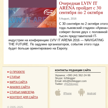
Очередная LVIV IT
ARENA пройдет с 30
сентября по 2 октября
5 August, 2016
С 30 сентября по 2 октября этого
года львовский стадион «Арена»
соберет более двух с половиной
тысяч представителей IT-
индустрии на конференцию LVIV IT ARENA 2016 — NAVIGATING
THE FUTURE. По задумке организаторов, событие этого года
будет больше ориентировано на Европу.
КОНТАКТЫ РЕДАКЦИИ САЙТА
О ПРОЕКТЕ
Украина: +380 (44) 362-24-96
СТАТЬИ
Skype: b2blogger
Email:
info@b2blogger.com
КАРТА САЙТА
Twitter:
@b2blogger
АНАЛИЗ САЙТА
СТАТЬИ НАВСЕГДА
IPhone
Android
КОНТЕНТ ДЛЯ САЙТА
© 2005−2025,