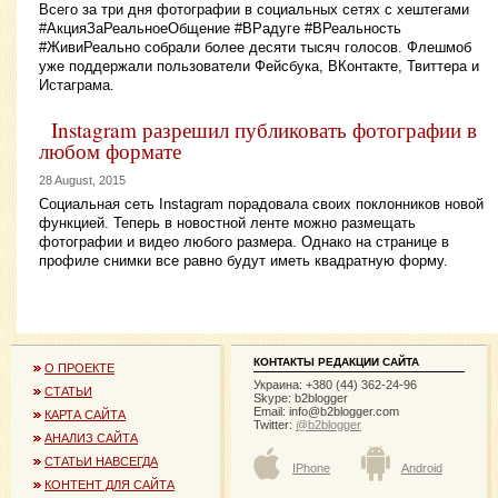
Всего за три дня фотографии в социальных сетях с хештегами
#АкцияЗаРеальноеОбщение #ВРадуге #ВРеальность
#ЖивиРеально собрали более десяти тысяч голосов. Флешмоб
уже поддержали пользователи Фейсбука, ВКонтакте, Твиттера и
Истаграма.
Instagram разрешил публиковать фотографии в
любом формате
28 August, 2015
Социальная сеть Instagram порадовала своих поклонников новой
функцией. Теперь в новостной ленте можно размещать
фотографии и видео любого размера. Однако на странице в
профиле снимки все равно будут иметь квадратную форму.
КОНТАКТЫ РЕДАКЦИИ САЙТА
О ПРОЕКТЕ
Украина: +380 (44) 362-24-96
СТАТЬИ
Skype: b2blogger
Email:
info@b2blogger.com
КАРТА САЙТА
Twitter:
@b2blogger
АНАЛИЗ САЙТА
СТАТЬИ НАВСЕГДА
IPhone
Android
КОНТЕНТ ДЛЯ САЙТА