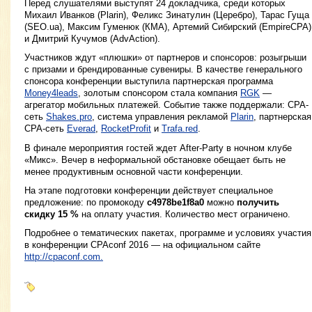
Перед слушателями выступят 24 докладчика, среди которых
Михаил Иванков (Plarin), Феликс Зинатулин (Церебро), Тарас Гуща
(SEO.ua), Максим Гуменюк (КМА), Артемий Сибирский (EmpireCPA)
и Дмитрий Кучумов (AdvAction).
Участников ждут «плюшки» от партнеров и спонсоров: розыгрыши
с призами и брендированные сувениры. В качестве генерального
спонсора конференции выступила партнерская программа
Money4leads
, золотым спонсором стала компания
RGK
—
агрегатор мобильных платежей. Событие также поддержали: CPA-
сеть
Shakes.pro
, система управления рекламой
Plarin
, партнерская
CPA-сеть
Everad
,
RocketProfit
и
Trafa.red
.
В финале мероприятия гостей ждет After-Party в ночном клубе
«Микс». Вечер в неформальной обстановке обещает быть не
менее продуктивным основной части конференции.
На этапе подготовки конференции действует специальное
предложение: по промокоду
c4978be1f8a0
можно
получить
скидку 15 %
на оплату участия. Количество мест ограничено.
Подробнее о тематических пакетах, программе и условиях участия
в конференции CPAconf 2016 — на официальном сайте
http://cpaconf.com.