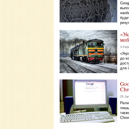
Goog
выпо
наоб
буде
резу
«Ук
моб
3 Feb
«Укр
до к
дост
для 
Goo
Chr
25 Ja
Рели
лишь
такж
Chro