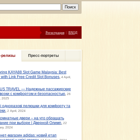
Регистрация
|
ВХОД
-релизы
Пресс-портреты
oring KAYA88 Slot Game Malaysia: Best
s with Link Free Credit Slot Bonuses
,
4 April,
US TRAVEL — Надежные пассажирские
возки с комфортом и безопасностью
,
26
, 2025
ні одноразові пелюшки для комфорту та
еки
,
2 April, 2024
омнатные двери – на что обращать
ание при выборе | Дверной Олимп
,
22
ary, 2024
рнет-магазин adidas: новий етап
налості у світі спорту
,