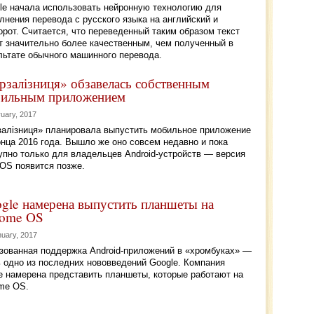
le начала использовать нейронную технологию для
лнения перевода с русского языка на английский и
орот. Считается, что переведенный таким образом текст
т значительно более качественным, чем полученный в
льтате обычного машинного перевода.
рзалізниця» обзавелась собственным
ильным приложением
ruary, 2017
залізниця» планировала выпустить мобильное приложение
онца 2016 года. Вышло же оно совсем недавно и пока
упно только для владельцев Android-устройств — версия
iOS появится позже.
gle намерена выпустить планшеты на
ome OS
nuary, 2017
зованная поддержка Android-приложений в «хромбуках» —
 одно из последних нововведений Google. Компания
е намерена представить планшеты, которые работают на
me OS.