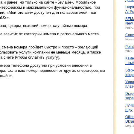
 и ранее, но только на сайте «Билайн». Мобильное
нтерфейсом и максимальной функциональностью, при
Порі
AirPo
ий. «Мой Билайн» доступен для пользователей, чьи
 iOS».
SEMA
New 
лово, цифры, похожий номер, случайные номера.
Febru
а зависит от категории номера и регионального места
Сове
Novem
м смена номера пройдет быстро и просто – желающий
Poin
2022
ользовать услуги компании не меньше месяца, а также
а счете (чтобы оплатить услугу).
Каме
– вы
мера телефона доступно при условии внесения в
ра. Если ваш номер перенесен от других операторов, вы
Step-
Integ
илайн».
Укра
плат
Drag
зара
Лучш
году
,
Offic
Ukrai
May, 