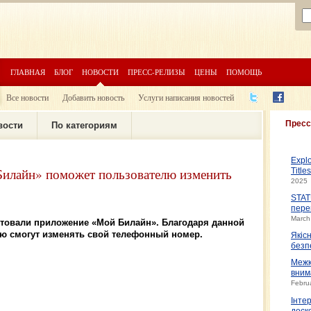
ГЛАВНАЯ
БЛОГ
НОВОСТИ
ПРЕСС-РЕЛИЗЫ
ЦЕНЫ
ПОМОЩЬ
Все новости
Добавить новость
Услуги написания новостей
Пресс
вости
По категориям
Expl
Билайн» поможет пользователю изменить
Title
2025
STAT
пере
March
товали приложение «Мой Билайн». Благодаря данной
ью смогут изменять свой телефонный номер.
Якіс
безп
Межк
вним
Febru
Інте
доско