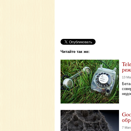
Читайте так же:
Tel
реж
13 Ma
Бета
сове
недо
Goo
обр
7 Mar