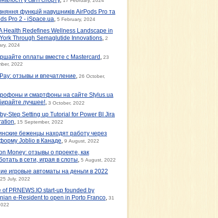
17 February, 2024
вняння функцій навушників AirPods Pro та
ds Pro 2 - iSpace.ua
,
5 February, 2024
 Health Redefines Wellness Landscape in
York Through Semaglutide Innovations
,
2
ary, 2024
ршайте оплаты вместе с Mastercard
,
23
ber, 2022
tPay: отзывы и впечатление
,
26 October,
рофоны и смартфоны на сайте Stylus.ua
бирайте лучшее!
,
3 October, 2022
by-Step Setting up Tutorial for Power BI Jira
ration
,
15 September, 2022
инские беженцы находят работу через
форму Joblio в Канаде
,
9 August, 2022
on Money: отзывы о проекте, как
ботать в сети, играя в слоты
,
5 August, 2022
ие игровые автоматы на деньги в 2022
25 July, 2022
e of PRNEWS.IO start-up founded by
nian e-Resident to open in Porto Franco
,
31
2022