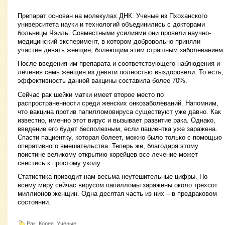
Препарат основан на молекулах ДНК. Ученые из Пхоханского
университета науки и технологий объединились с докторами
больницы Чэиль. Совместными усилиями они провели научно-
медицинский эксперимент, в котором добровольно приняли
участие девять женщин, болеющим этим страшным заболеванием.
После введения им препарата и соответствующего наблюдения и
лечения семь женщин из девяти полностью выздоровели. То есть,
эффективность данной вакцины составила более 70%.
Сейчас рак шейки матки имеет второе место по
распространенности среди женских онкозаболеваний. Напомним,
что вакцина против папилломовируса существуют уже давно. Как
известно, именно этот вирус и вызывает развитие рака. Однако,
введение его будет бесполезным, если пациентка уже заражена.
Спасти пациентку, которая болеет, можно было только с помощью
оперативного вмешательства. Теперь же, благодаря этому
поистине великому открытию корейцев все лечение может
свестись к простому уколу.
Статистика приводит нам весьма неутешительные цифры. По
всему миру сейчас вирусом папилломы заражены около трехсот
миллионов женщин. Одна десятая часть из них – в предраковом
состоянии.
Рак, Корея, Ученые